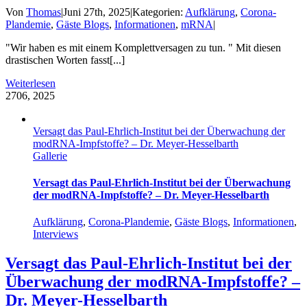
Von
Thomas
|
Juni 27th, 2025
|
Kategorien:
Aufklärung
,
Corona-
Plandemie
,
Gäste Blogs
,
Informationen
,
mRNA
|
"Wir haben es mit einem Komplettversagen zu tun. " Mit diesen
drastischen Worten fasst[...]
Weiterlesen
27
06, 2025
Versagt das Paul-Ehrlich-Institut bei der Überwachung der
modRNA-Impfstoffe? – Dr. Meyer-Hesselbarth
Gallerie
Versagt das Paul-Ehrlich-Institut bei der Überwachung
der modRNA-Impfstoffe? – Dr. Meyer-Hesselbarth
Aufklärung
,
Corona-Plandemie
,
Gäste Blogs
,
Informationen
,
Interviews
Versagt das Paul-Ehrlich-Institut bei der
Überwachung der modRNA-Impfstoffe? –
Dr. Meyer-Hesselbarth