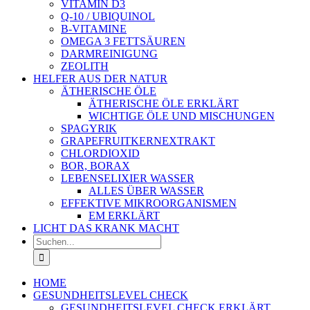
VITAMIN D3
Q-10 / UBIQUINOL
B-VITAMINE
OMEGA 3 FETTSÄUREN
DARMREINIGUNG
ZEOLITH
HELFER AUS DER NATUR
ÄTHERISCHE ÖLE
ÄTHERISCHE ÖLE ERKLÄRT
WICHTIGE ÖLE UND MISCHUNGEN
SPAGYRIK
GRAPEFRUITKERNEXTRAKT
CHLORDIOXID
BOR, BORAX
LEBENSELIXIER WASSER
ALLES ÜBER WASSER
EFFEKTIVE MIKROORGANISMEN
EM ERKLÄRT
LICHT DAS KRANK MACHT
Suche
nach:
HOME
GESUNDHEITSLEVEL CHECK
GESUNDHEITSLEVEL CHECK ERKLÄRT