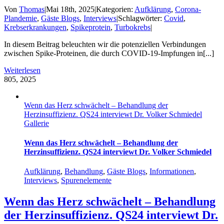
Von
Thomas
|
Mai 18th, 2025
|
Kategorien:
Aufklärung
,
Corona-
Plandemie
,
Gäste Blogs
,
Interviews
|
Schlagwörter:
Covid
,
Krebserkrankungen
,
Spikeprotein
,
Turbokrebs
|
In diesem Beitrag beleuchten wir die potenziellen Verbindungen
zwischen Spike-Proteinen, die durch COVID-19-Impfungen in[...]
Weiterlesen
8
05, 2025
Wenn das Herz schwächelt – Behandlung der
Herzinsuffizienz. QS24 interviewt Dr. Volker Schmiedel
Gallerie
Wenn das Herz schwächelt – Behandlung der
Herzinsuffizienz. QS24 interviewt Dr. Volker Schmiedel
Aufklärung
,
Behandlung
,
Gäste Blogs
,
Informationen
,
Interviews
,
Spurenelemente
Wenn das Herz schwächelt – Behandlung
der Herzinsuffizienz. QS24 interviewt Dr.