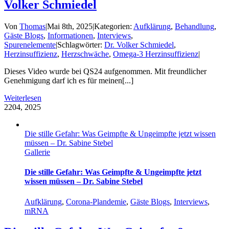
Volker Schmiedel
Von
Thomas
|
Mai 8th, 2025
|
Kategorien:
Aufklärung
,
Behandlung
,
Gäste Blogs
,
Informationen
,
Interviews
,
Spurenelemente
|
Schlagwörter:
Dr. Volker Schmiedel
,
Herzinsuffizienz
,
Herzschwäche
,
Omega-3 Herzinsuffizienz
|
Dieses Video wurde bei QS24 aufgenommen. Mit freundlicher
Genehmigung darf ich es für meinen[...]
Weiterlesen
22
04, 2025
Die stille Gefahr: Was Geimpfte & Ungeimpfte jetzt wissen
müssen – Dr. Sabine Stebel
Gallerie
Die stille Gefahr: Was Geimpfte & Ungeimpfte jetzt
wissen müssen – Dr. Sabine Stebel
Aufklärung
,
Corona-Plandemie
,
Gäste Blogs
,
Interviews
,
mRNA