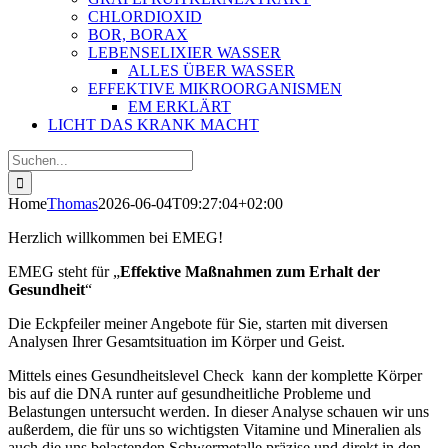
CHLORDIOXID
BOR, BORAX
LEBENSELIXIER WASSER
ALLES ÜBER WASSER
EFFEKTIVE MIKROORGANISMEN
EM ERKLÄRT
LICHT DAS KRANK MACHT
Suche
nach:
Home
Thomas
2026-06-04T09:27:04+02:00
Herzlich willkommen bei EMEG!
EMEG steht für „
Effektive Maßnahmen zum Erhalt der
Gesundheit
“
Die Eckpfeiler meiner Angebote für Sie, starten mit diversen
Analysen Ihrer Gesamtsituation im Körper und Geist.
Mittels eines Gesundheitslevel Check kann der komplette Körper
bis auf die DNA runter auf gesundheitliche Probleme und
Belastungen untersucht werden. In dieser Analyse schauen wir uns
außerdem, die für uns so wichtigsten Vitamine und Mineralien als
auch die uns belastenden Schwermetalle präzise und direkt in den