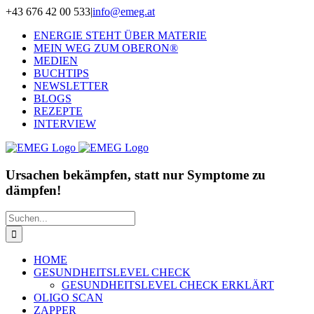
Zum
+43 676 42 00 533
|
info@emeg.at
Inhalt
ENERGIE STEHT ÜBER MATERIE
springen
MEIN WEG ZUM OBERON®
MEDIEN
BUCHTIPS
NEWSLETTER
BLOGS
REZEPTE
INTERVIEW
Ursachen bekämpfen, statt nur Symptome zu
dämpfen!
Suche
nach:
HOME
GESUNDHEITSLEVEL CHECK
GESUNDHEITSLEVEL CHECK ERKLÄRT
OLIGO SCAN
ZAPPER