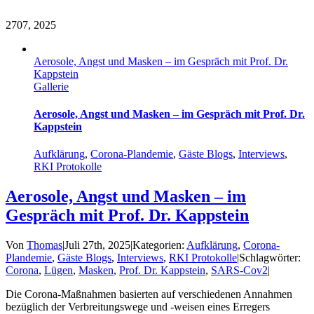
27
07, 2025
Aerosole, Angst und Masken – im Gespräch mit Prof. Dr.
Kappstein
Gallerie
Aerosole, Angst und Masken – im Gespräch mit Prof. Dr.
Kappstein
Aufklärung
,
Corona-Plandemie
,
Gäste Blogs
,
Interviews
,
RKI Protokolle
Aerosole, Angst und Masken – im
Gespräch mit Prof. Dr. Kappstein
Von
Thomas
|
Juli 27th, 2025
|
Kategorien:
Aufklärung
,
Corona-
Plandemie
,
Gäste Blogs
,
Interviews
,
RKI Protokolle
|
Schlagwörter:
Corona
,
Lügen
,
Masken
,
Prof. Dr. Kappstein
,
SARS-Cov2
|
Die Corona-Maßnahmen basierten auf verschiedenen Annahmen
bezüglich der Verbreitungswege und -weisen eines Erregers