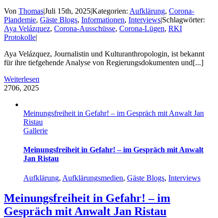
Von
Thomas
|
Juli 15th, 2025
|
Kategorien:
Aufklärung
,
Corona-
Plandemie
,
Gäste Blogs
,
Informationen
,
Interviews
|
Schlagwörter:
Aya Velázquez
,
Corona-Ausschüsse
,
Corona-Lügen
,
RKI
Protokolle
|
Aya Velázquez, Journalistin und Kulturanthropologin, ist bekannt
für ihre tiefgehende Analyse von Regierungsdokumenten und[...]
Weiterlesen
27
06, 2025
Meinungsfreiheit in Gefahr! – im Gespräch mit Anwalt Jan
Ristau
Gallerie
Meinungsfreiheit in Gefahr! – im Gespräch mit Anwalt
Jan Ristau
Aufklärung
,
Aufklärungsmedien
,
Gäste Blogs
,
Interviews
Meinungsfreiheit in Gefahr! – im
Gespräch mit Anwalt Jan Ristau