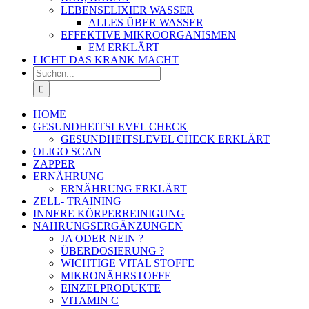
LEBENSELIXIER WASSER
ALLES ÜBER WASSER
EFFEKTIVE MIKROORGANISMEN
EM ERKLÄRT
LICHT DAS KRANK MACHT
Suche
nach:
HOME
GESUNDHEITSLEVEL CHECK
GESUNDHEITSLEVEL CHECK ERKLÄRT
OLIGO SCAN
ZAPPER
ERNÄHRUNG
ERNÄHRUNG ERKLÄRT
ZELL- TRAINING
INNERE KÖRPERREINIGUNG
NAHRUNGSERGÄNZUNGEN
JA ODER NEIN ?
ÜBERDOSIERUNG ?
WICHTIGE VITAL STOFFE
MIKRONÄHRSTOFFE
EINZELPRODUKTE
VITAMIN C