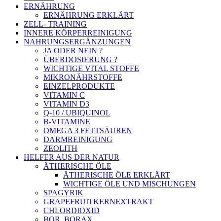
ERNÄHRUNG
ERNÄHRUNG ERKLÄRT
ZELL- TRAINING
INNERE KÖRPERREINIGUNG
NAHRUNGSERGÄNZUNGEN
JA ODER NEIN ?
ÜBERDOSIERUNG ?
WICHTIGE VITAL STOFFE
MIKRONÄHRSTOFFE
EINZELPRODUKTE
VITAMIN C
VITAMIN D3
Q-10 / UBIQUINOL
B-VITAMINE
OMEGA 3 FETTSÄUREN
DARMREINIGUNG
ZEOLITH
HELFER AUS DER NATUR
ÄTHERISCHE ÖLE
ÄTHERISCHE ÖLE ERKLÄRT
WICHTIGE ÖLE UND MISCHUNGEN
SPAGYRIK
GRAPEFRUITKERNEXTRAKT
CHLORDIOXID
BOR, BORAX