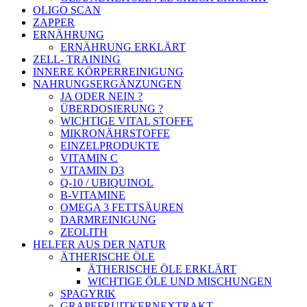
OLIGO SCAN
ZAPPER
ERNÄHRUNG
ERNÄHRUNG ERKLÄRT
ZELL- TRAINING
INNERE KÖRPERREINIGUNG
NAHRUNGSERGÄNZUNGEN
JA ODER NEIN ?
ÜBERDOSIERUNG ?
WICHTIGE VITAL STOFFE
MIKRONÄHRSTOFFE
EINZELPRODUKTE
VITAMIN C
VITAMIN D3
Q-10 / UBIQUINOL
B-VITAMINE
OMEGA 3 FETTSÄUREN
DARMREINIGUNG
ZEOLITH
HELFER AUS DER NATUR
ÄTHERISCHE ÖLE
ÄTHERISCHE ÖLE ERKLÄRT
WICHTIGE ÖLE UND MISCHUNGEN
SPAGYRIK
GRAPEFRUITKERNEXTRAKT