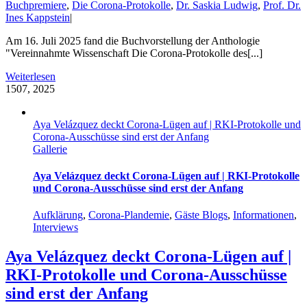
Buchpremiere
,
Die Corona-Protokolle
,
Dr. Saskia Ludwig
,
Prof. Dr.
Ines Kappstein
|
Am 16. Juli 2025 fand die Buchvorstellung der Anthologie
"Vereinnahmte Wissenschaft Die Corona-Protokolle des[...]
Weiterlesen
15
07, 2025
Aya Velázquez deckt Corona-Lügen auf | RKI-Protokolle und
Corona-Ausschüsse sind erst der Anfang
Gallerie
Aya Velázquez deckt Corona-Lügen auf | RKI-Protokolle
und Corona-Ausschüsse sind erst der Anfang
Aufklärung
,
Corona-Plandemie
,
Gäste Blogs
,
Informationen
,
Interviews
Aya Velázquez deckt Corona-Lügen auf |
RKI-Protokolle und Corona-Ausschüsse
sind erst der Anfang