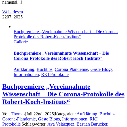
namens[...]
Weiterlesen
22
07, 2025
Buchpremiere „Vereinnahmte Wissenschaft – Die Corona-
Protokolle des Robert-Koch-Instituts“
Gallerie
Buchpremiere „Vereinnahmte Wissenschaft – Die
Corona-Protokolle des Robert-Koch-Instituts“
Aufklärung
,
Buchtips
,
Corona-Plandemie
,
Gäste Blogs
,
Informationen
,
RKI Protokolle
Buchpremiere „Vereinnahmte
Wissenschaft – Die Corona-Protokolle des
Robert-Koch-Instituts“
Von
Thomas
|
Juli 22nd, 2025
|
Kategorien:
Aufklärung
,
Buchtips
,
Corona-Plandemie
,
Gäste Blogs
,
Informationen
,
RKI
Protokolle
|
Schlagwörter:
Aya Velázquez
,
Bastian Barucker
,