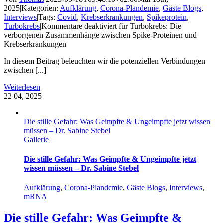
2025
|
Kategorien:
Aufklärung
,
Corona-Plandemie
,
Gäste Blogs
,
Interviews
|
Tags:
Covid
,
Krebserkrankungen
,
Spikeprotein
,
Turbokrebs
|
Kommentare deaktiviert
für Turbokrebs: Die
verborgenen Zusammenhänge zwischen Spike-Proteinen und
Krebserkrankungen
In diesem Beitrag beleuchten wir die potenziellen Verbindungen
zwischen [...]
Weiterlesen
22
04, 2025
Die stille Gefahr: Was Geimpfte & Ungeimpfte jetzt wissen
müssen – Dr. Sabine Stebel
Gallerie
Die stille Gefahr: Was Geimpfte & Ungeimpfte jetzt
wissen müssen – Dr. Sabine Stebel
Aufklärung
,
Corona-Plandemie
,
Gäste Blogs
,
Interviews
,
mRNA
Die stille Gefahr: Was Geimpfte &