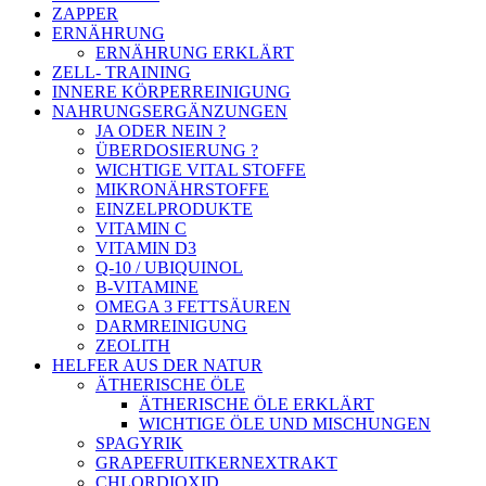
ZAPPER
ERNÄHRUNG
ERNÄHRUNG ERKLÄRT
ZELL- TRAINING
INNERE KÖRPERREINIGUNG
NAHRUNGSERGÄNZUNGEN
JA ODER NEIN ?
ÜBERDOSIERUNG ?
WICHTIGE VITAL STOFFE
MIKRONÄHRSTOFFE
EINZELPRODUKTE
VITAMIN C
VITAMIN D3
Q-10 / UBIQUINOL
B-VITAMINE
OMEGA 3 FETTSÄUREN
DARMREINIGUNG
ZEOLITH
HELFER AUS DER NATUR
ÄTHERISCHE ÖLE
ÄTHERISCHE ÖLE ERKLÄRT
WICHTIGE ÖLE UND MISCHUNGEN
SPAGYRIK
GRAPEFRUITKERNEXTRAKT
CHLORDIOXID