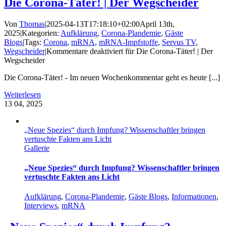
Die Corona-Täter! | Der Wegscheider
Von
Thomas
|
2025-04-13T17:18:10+02:00
April 13th,
2025
|
Kategorien:
Aufklärung
,
Corona-Plandemie
,
Gäste
Blogs
|
Tags:
Corona
,
mRNA
,
mRNA-Impfstoffe
,
Servus TV
,
Wegscheider
|
Kommentare deaktiviert
für Die Corona-Täter! | Der
Wegscheider
Die Corona-Täter! - Im neuen Wochenkommentar geht es heute [...]
Weiterlesen
13
04, 2025
„Neue Spezies“ durch Impfung? Wissenschaftler bringen
vertuschte Fakten ans Licht
Gallerie
„Neue Spezies“ durch Impfung? Wissenschaftler bringen
vertuschte Fakten ans Licht
Aufklärung
,
Corona-Plandemie
,
Gäste Blogs
,
Informationen
,
Interviews
,
mRNA