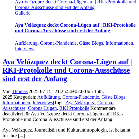
Aya Velázquez deckt Corona-Lügen auf | RKI-Protokolle und
Corona-Ausschüsse sind erst der Anfang
Gallerie
Aya Velázquez deckt Corona-Lügen auf | RKI-Protokolle
und Corona-Ausschüsse sind erst der Anfang
Aufklärung
,
Corona-Plandemie
,
Gäste Blogs
,
Informationen
,
Interviews
Aya Velázquez deckt Corona-Lügen auf |
RKI-Protokolle und Corona-Ausschüsse
sind erst der Anfang
Von
Thomas
|
2025-07-15T21:25:54+02:00
Juli 15th,
2025
|
Kategorien:
Aufklärung
,
Corona-Plandemie
,
Gäste Blogs
,
Informationen
,
Interviews
|
Tags:
Aya Velázquez
,
Corona-
Ausschüsse
,
Corona-Lügen
,
RKI Protokolle
|
Kommentare
deaktiviert
für Aya Velázquez deckt Corona-Lügen auf | RKI-
Protokolle und Corona-Ausschüsse sind erst der Anfang
Aya Velázquez, Journalistin und Kulturanthropologin, ist bekannt
für ihre [...]