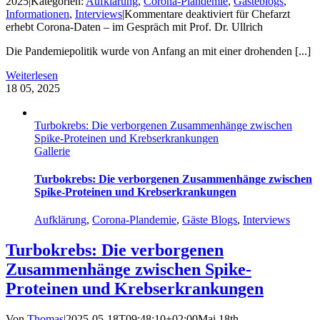
2025
|
Kategorien:
Aufklärung
,
Corona-Plandemie
,
Gästeblogs
,
Informationen
,
Interviews
|
Kommentare deaktiviert
für Chefarzt
erhebt Corona-Daten – im Gespräch mit Prof. Dr. Ullrich
Die Pandemiepolitik wurde von Anfang an mit einer drohenden [...]
Weiterlesen
18
05, 2025
Turbokrebs: Die verborgenen Zusammenhänge zwischen
Spike-Proteinen und Krebserkrankungen
Gallerie
Turbokrebs: Die verborgenen Zusammenhänge zwischen
Spike-Proteinen und Krebserkrankungen
Aufklärung
,
Corona-Plandemie
,
Gäste Blogs
,
Interviews
Turbokrebs: Die verborgenen
Zusammenhänge zwischen Spike-
Proteinen und Krebserkrankungen
Von
Thomas
|
2025-05-18T09:48:10+02:00
Mai 18th,