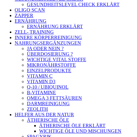
GESUNDHEITSLEVEL CHECK ERKLÄRT
OLIGO SCAN
ZAPPER
ERNÄHRUNG
ERNÄHRUNG ERKLÄRT
ZELL- TRAINING
INNERE KÖRPERREINIGUNG
NAHRUNGSERGÄNZUNGEN
JA ODER NEIN ?
ÜBERDOSIERUNG ?
WICHTIGE VITAL STOFFE
MIKRONÄHRSTOFFE
EINZELPRODUKTE
VITAMIN C
VITAMIN D3
Q-10 / UBIQUINOL
B-VITAMINE
OMEGA 3 FETTSÄUREN
DARMREINIGUNG
ZEOLITH
HELFER AUS DER NATUR
ÄTHERISCHE ÖLE
ÄTHERISCHE ÖLE ERKLÄRT
WICHTIGE ÖLE UND MISCHUNGEN
SPAGYRIK