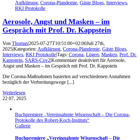
Aufklärung
,
Corona-Plandemie
,
Gäste Blogs
,
Interviews
,
RKI Protokolle
Aerosole, Angst und Masken – im
Gespräch mit Prof. Dr. Kappstein
Von
Thomas
|
2025-07-27T10:51:00+02:00
Juli 27th,
2025
|
Kategorien:
Aufklärung
,
Corona-Plandemie
,
Gäste Blogs
,
Interviews
,
RKI Protokolle
|
Tags:
Corona
,
Lügen
,
Masken
,
Prof. Dr.
Kappstein
,
SARS-Cov2
|
Kommentare deaktiviert
für Aerosole,
Angst und Masken – im Gespräch mit Prof. Dr. Kappstein
Die Corona-Maßnahmen basierten auf verschiedenen Annahmen
bezüglich der Verbreitungswege [...]
Weiterlesen
22
07, 2025
Buchpremiere „Vereinnahmte Wissenschaft – Die Corona-
Protokolle des Robert-Koch-Instituts“
Gallerie
Buchpremiere „Vereinnahmte Wissenschaft – Die