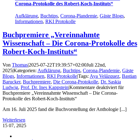
Corona-Protokolle des Robert-Koch-Instituts“
Aufklärung
,
Buchtips
,
Corona-Plandemie
,
Gäste Blogs
,
Informationen
,
RKI Protokolle
Buchpremiere „Vereinnahmte
Wissenschaft – Die Corona-Protokolle des
Robert-Koch-Instituts“
Von
Thomas
|
2025-07-22T19:39:57+02:00
Juli 22nd,
2025
|
Kategorien:
Aufklärung
,
Buchtips
,
Corona-Plandemie
,
Gäste
Blogs
,
Informationen
,
RKI Protokolle
|
Tags:
Aya Velázquez
,
Bastian
Barucker
,
Buchpremiere
,
Die Corona-Protokolle
,
Dr. Saskia
Ludwig
,
Prof. Dr. Ines Kappstein
|
Kommentare deaktiviert
für
Buchpremiere „Vereinnahmte Wissenschaft – Die Corona-
Protokolle des Robert-Koch-Instituts“
Am 16. Juli 2025 fand die Buchvorstellung der Anthologie [...]
Weiterlesen
15
07, 2025