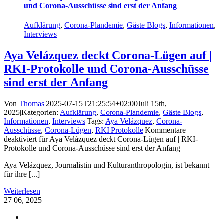
und Corona-Ausschüsse sind erst der Anfang
Aufklärung
,
Corona-Plandemie
,
Gäste Blogs
,
Informationen
,
Interviews
Aya Velázquez deckt Corona-Lügen auf |
RKI-Protokolle und Corona-Ausschüsse
sind erst der Anfang
Von
Thomas
|
2025-07-15T21:25:54+02:00
Juli 15th,
2025
|
Kategorien:
Aufklärung
,
Corona-Plandemie
,
Gäste Blogs
,
Informationen
,
Interviews
|
Tags:
Aya Velázquez
,
Corona-
Ausschüsse
,
Corona-Lügen
,
RKI Protokolle
|
Kommentare
deaktiviert
für Aya Velázquez deckt Corona-Lügen auf | RKI-
Protokolle und Corona-Ausschüsse sind erst der Anfang
Aya Velázquez, Journalistin und Kulturanthropologin, ist bekannt
für ihre [...]
Weiterlesen
27
06, 2025