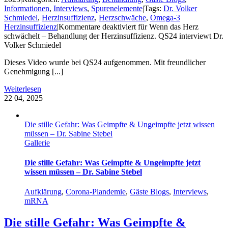
Informationen
,
Interviews
,
Spurenelemente
|
Tags:
Dr. Volker
Schmiedel
,
Herzinsuffizienz
,
Herzschwäche
,
Omega-3
Herzinsuffizienz
|
Kommentare deaktiviert
für Wenn das Herz
schwächelt – Behandlung der Herzinsuffizienz. QS24 interviewt Dr.
Volker Schmiedel
Dieses Video wurde bei QS24 aufgenommen. Mit freundlicher
Genehmigung [...]
Weiterlesen
22
04, 2025
Die stille Gefahr: Was Geimpfte & Ungeimpfte jetzt wissen
müssen – Dr. Sabine Stebel
Gallerie
Die stille Gefahr: Was Geimpfte & Ungeimpfte jetzt
wissen müssen – Dr. Sabine Stebel
Aufklärung
,
Corona-Plandemie
,
Gäste Blogs
,
Interviews
,
mRNA
Die stille Gefahr: Was Geimpfte &