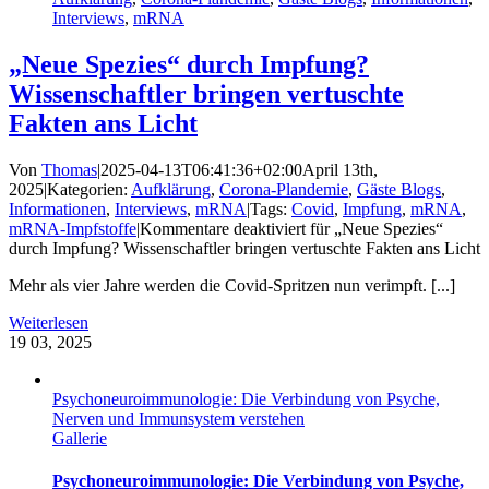
Interviews
,
mRNA
„Neue Spezies“ durch Impfung?
Wissenschaftler bringen vertuschte
Fakten ans Licht
Von
Thomas
|
2025-04-13T06:41:36+02:00
April 13th,
2025
|
Kategorien:
Aufklärung
,
Corona-Plandemie
,
Gäste Blogs
,
Informationen
,
Interviews
,
mRNA
|
Tags:
Covid
,
Impfung
,
mRNA
,
mRNA-Impfstoffe
|
Kommentare deaktiviert
für „Neue Spezies“
durch Impfung? Wissenschaftler bringen vertuschte Fakten ans Licht
Mehr als vier Jahre werden die Covid-Spritzen nun verimpft. [...]
Weiterlesen
19
03, 2025
Psychoneuroimmunologie: Die Verbindung von Psyche,
Nerven und Immunsystem verstehen
Gallerie
Psychoneuroimmunologie: Die Verbindung von Psyche,