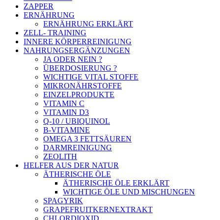
ZAPPER
ERNÄHRUNG
ERNÄHRUNG ERKLÄRT
ZELL- TRAINING
INNERE KÖRPERREINIGUNG
NAHRUNGSERGÄNZUNGEN
JA ODER NEIN ?
ÜBERDOSIERUNG ?
WICHTIGE VITAL STOFFE
MIKRONÄHRSTOFFE
EINZELPRODUKTE
VITAMIN C
VITAMIN D3
Q-10 / UBIQUINOL
B-VITAMINE
OMEGA 3 FETTSÄUREN
DARMREINIGUNG
ZEOLITH
HELFER AUS DER NATUR
ÄTHERISCHE ÖLE
ÄTHERISCHE ÖLE ERKLÄRT
WICHTIGE ÖLE UND MISCHUNGEN
SPAGYRIK
GRAPEFRUITKERNEXTRAKT
CHLORDIOXID