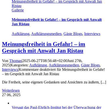
Meinungsfreiheit in Gefahr! – im Gespräch mit Anwalt Jan
Ristau
Gallerie
Meinungsfreiheit in Gefahr! – im Gespräch mit Anwalt
Jan Ristau
Aufklärung
,
Aufklärungsmedien
,
Gäste Blogs
,
Interviews
Meinungsfreiheit in Gefahr! – im
Gespräch mit Anwalt Jan Ristau
Von
Thomas
|
2025-06-27T08:56:48+02:00
Juni 27th,
2025
|
Kategorien:
Aufklärung
,
Aufklärungsmedien
,
Gäste Blogs
,
Interviews
|
Kommentare deaktiviert
für Meinungsfreiheit in Gefahr!
– im Gespräch mit Anwalt Jan Ristau
Die Freiheit, seine eigenen Gedanken und Ansichten zu äußern, [...]
Weiterlesen
27
06, 2025
Versagt das Paul-Ehrlich-Institut bei der Überwachung der