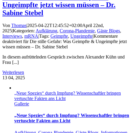
Ungeimpfte jetzt wissen müssen – Dr.
Sabine Stebel
Von
Thomas
|
2025-04-22T12:45:52+02:00
April 22nd,
2025
|
Kategorien:
Aufklärung
,
Corona-Plandemie
,
Gäste Blogs
,
Interviews
,
mRNA
|
Tags:
Geimpfte
,
Ungeimpfte
|
Kommentare
deaktiviert
für Die stille Gefahr: Was Geimpfte & Ungeimpfte jetzt
wissen müssen – Dr. Sabine Stebel
In diesem aufrüttelnden Gespräch zwischen Alexander Kühn und
Frau [...]
Weiterlesen
13
04, 2025
„Neue Spezies“ durch Impfung? Wissenschaftler bringen
vertuschte Fakten ans Licht
Gallerie
„Neue Spezies“ durch Impfung? Wissenschaftler bringen
vertuschte Fakten ans Licht
Aufklärung
,
Corona-Plandemie
,
Gäste Blogs
,
Informationen
,