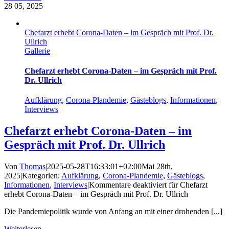
28
05, 2025
Chefarzt erhebt Corona-Daten – im Gespräch mit Prof. Dr.
Ullrich
Gallerie
Chefarzt erhebt Corona-Daten – im Gespräch mit Prof.
Dr. Ullrich
Aufklärung
,
Corona-Plandemie
,
Gästeblogs
,
Informationen
,
Interviews
Chefarzt erhebt Corona-Daten – im
Gespräch mit Prof. Dr. Ullrich
Von
Thomas
|
2025-05-28T16:33:01+02:00
Mai 28th,
2025
|
Kategorien:
Aufklärung
,
Corona-Plandemie
,
Gästeblogs
,
Informationen
,
Interviews
|
Kommentare deaktiviert
für Chefarzt
erhebt Corona-Daten – im Gespräch mit Prof. Dr. Ullrich
Die Pandemiepolitik wurde von Anfang an mit einer drohenden [...]
Weiterlesen