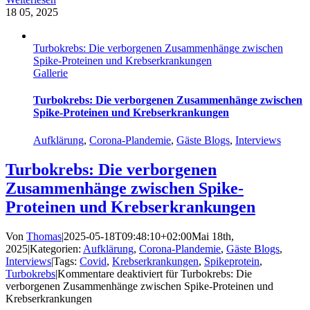
18
05, 2025
Turbokrebs: Die verborgenen Zusammenhänge zwischen
Spike-Proteinen und Krebserkrankungen
Gallerie
Turbokrebs: Die verborgenen Zusammenhänge zwischen
Spike-Proteinen und Krebserkrankungen
Aufklärung
,
Corona-Plandemie
,
Gäste Blogs
,
Interviews
Turbokrebs: Die verborgenen
Zusammenhänge zwischen Spike-
Proteinen und Krebserkrankungen
Von
Thomas
|
2025-05-18T09:48:10+02:00
Mai 18th,
2025
|
Kategorien:
Aufklärung
,
Corona-Plandemie
,
Gäste Blogs
,
Interviews
|
Tags:
Covid
,
Krebserkrankungen
,
Spikeprotein
,
Turbokrebs
|
Kommentare deaktiviert
für Turbokrebs: Die
verborgenen Zusammenhänge zwischen Spike-Proteinen und
Krebserkrankungen