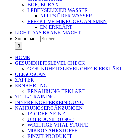
BOR, BORAX
LEBENSELIXIER WASSER
ALLES ÜBER WASSER
EFFEKTIVE MIKROORGANISMEN
EM ERKLÄRT
LICHT DAS KRANK MACHT
Suche nach:
HOME
GESUNDHEITSLEVEL CHECK
GESUNDHEITSLEVEL CHECK ERKLÄRT
OLIGO SCAN
ZAPPER
ERNÄHRUNG
ERNÄHRUNG ERKLÄRT
ZELL- TRAINING
INNERE KÖRPERREINIGUNG
NAHRUNGSERGÄNZUNGEN
JA ODER NEIN ?
ÜBERDOSIERUNG ?
WICHTIGE VITAL STOFFE
MIKRONÄHRSTOFFE
EINZELPRODUKTE