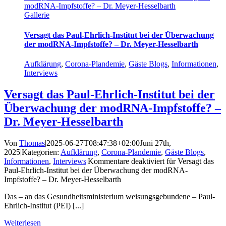
modRNA-Impfstoffe? – Dr. Meyer-Hesselbarth
Gallerie
Versagt das Paul-Ehrlich-Institut bei der Überwachung
der modRNA-Impfstoffe? – Dr. Meyer-Hesselbarth
Aufklärung
,
Corona-Plandemie
,
Gäste Blogs
,
Informationen
,
Interviews
Versagt das Paul-Ehrlich-Institut bei der
Überwachung der modRNA-Impfstoffe? –
Dr. Meyer-Hesselbarth
Von
Thomas
|
2025-06-27T08:47:38+02:00
Juni 27th,
2025
|
Kategorien:
Aufklärung
,
Corona-Plandemie
,
Gäste Blogs
,
Informationen
,
Interviews
|
Kommentare deaktiviert
für Versagt das
Paul-Ehrlich-Institut bei der Überwachung der modRNA-
Impfstoffe? – Dr. Meyer-Hesselbarth
Das – an das Gesundheitsministerium weisungsgebundene – Paul-
Ehrlich-Institut (PEI) [...]
Weiterlesen