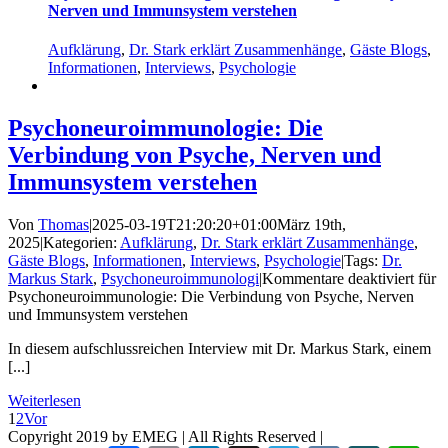
Nerven und Immunsystem verstehen
Aufklärung
,
Dr. Stark erklärt Zusammenhänge
,
Gäste Blogs
,
Informationen
,
Interviews
,
Psychologie
Psychoneuroimmunologie: Die
Verbindung von Psyche, Nerven und
Immunsystem verstehen
Von
Thomas
|
2025-03-19T21:20:20+01:00
März 19th,
2025
|
Kategorien:
Aufklärung
,
Dr. Stark erklärt Zusammenhänge
,
Gäste Blogs
,
Informationen
,
Interviews
,
Psychologie
|
Tags:
Dr.
Markus Stark
,
Psychoneuroimmunologi
|
Kommentare deaktiviert
für
Psychoneuroimmunologie: Die Verbindung von Psyche, Nerven
und Immunsystem verstehen
In diesem aufschlussreichen Interview mit Dr. Markus Stark, einem
[...]
Weiterlesen
1
2
Vor
Copyright 2019 by EMEG | All Rights Reserved |