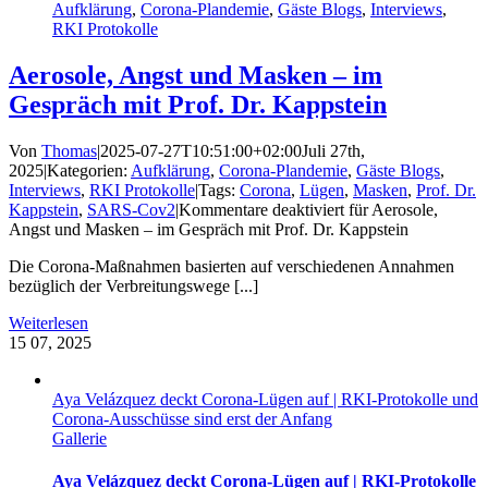
Aufklärung
,
Corona-Plandemie
,
Gäste Blogs
,
Interviews
,
RKI Protokolle
Aerosole, Angst und Masken – im
Gespräch mit Prof. Dr. Kappstein
Von
Thomas
|
2025-07-27T10:51:00+02:00
Juli 27th,
2025
|
Kategorien:
Aufklärung
,
Corona-Plandemie
,
Gäste Blogs
,
Interviews
,
RKI Protokolle
|
Tags:
Corona
,
Lügen
,
Masken
,
Prof. Dr.
Kappstein
,
SARS-Cov2
|
Kommentare deaktiviert
für Aerosole,
Angst und Masken – im Gespräch mit Prof. Dr. Kappstein
Die Corona-Maßnahmen basierten auf verschiedenen Annahmen
bezüglich der Verbreitungswege [...]
Weiterlesen
15
07, 2025
Aya Velázquez deckt Corona-Lügen auf | RKI-Protokolle und
Corona-Ausschüsse sind erst der Anfang
Gallerie
Aya Velázquez deckt Corona-Lügen auf | RKI-Protokolle