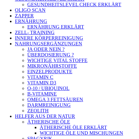
GESUNDHEITSLEVEL CHECK ERKLÄRT
OLIGO SCAN
ZAPPER
ERNÄHRUNG
ERNÄHRUNG ERKLÄRT
ZELL- TRAINING
INNERE KÖRPERREINIGUNG
NAHRUNGSERGÄNZUNGEN
JA ODER NEIN ?
ÜBERDOSIERUNG ?
WICHTIGE VITAL STOFFE
MIKRONÄHRSTOFFE
EINZELPRODUKTE
VITAMIN C
VITAMIN D3
Q-10 / UBIQUINOL
B-VITAMINE
OMEGA 3 FETTSÄUREN
DARMREINIGUNG
ZEOLITH
HELFER AUS DER NATUR
ÄTHERISCHE ÖLE
ÄTHERISCHE ÖLE ERKLÄRT
WICHTIGE ÖLE UND MISCHUNGEN
SPAGYRIK