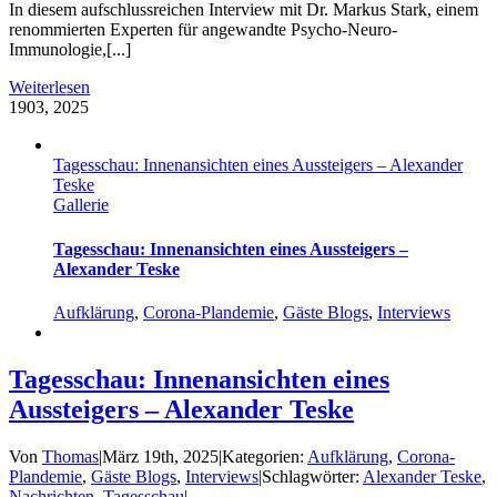
In diesem aufschlussreichen Interview mit Dr. Markus Stark, einem
renommierten Experten für angewandte Psycho-Neuro-
Immunologie,[...]
Weiterlesen
19
03, 2025
Tagesschau: Innenansichten eines Aussteigers – Alexander
Teske
Gallerie
Tagesschau: Innenansichten eines Aussteigers –
Alexander Teske
Aufklärung
,
Corona-Plandemie
,
Gäste Blogs
,
Interviews
Tagesschau: Innenansichten eines
Aussteigers – Alexander Teske
Von
Thomas
|
März 19th, 2025
|
Kategorien:
Aufklärung
,
Corona-
Plandemie
,
Gäste Blogs
,
Interviews
|
Schlagwörter:
Alexander Teske
,
Nachrichten
,
Tagesschau
|