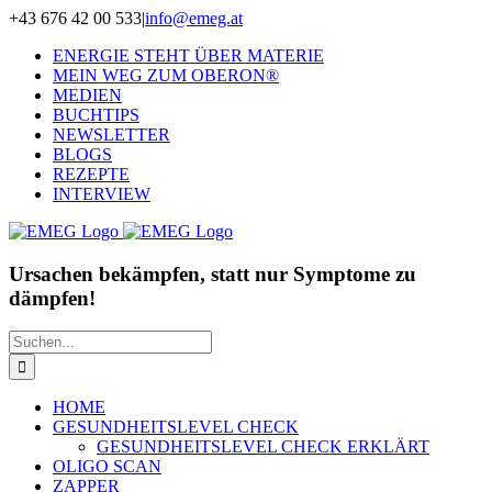
Zum
+43 676 42 00 533
|
info@emeg.at
Inhalt
ENERGIE STEHT ÜBER MATERIE
springen
MEIN WEG ZUM OBERON®
MEDIEN
BUCHTIPS
NEWSLETTER
BLOGS
REZEPTE
INTERVIEW
Ursachen bekämpfen, statt nur Symptome zu
dämpfen!
Suche
nach:
HOME
GESUNDHEITSLEVEL CHECK
GESUNDHEITSLEVEL CHECK ERKLÄRT
OLIGO SCAN
ZAPPER