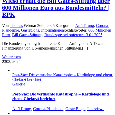
Wieso erhält die Bill Gates-Stiftung über
600 Millionen Euro aus Bundesmitteln? |
BPK
Von
Thomas
|
Februar 26th, 2025
|
Kategorien:
Aufklärung
,
Corona-
Plandemie
,
Gästeblogs
,
Informationen
|
Schlagwörter:
600 Millionen
Euro
,
Bill Gates-Stiftung
,
Bundespressekonferenz 13.01.2025
|
Die Bundesregierung hat auf eine Kleine Anfrage der AfD zur
Finanzierung von US-amerikanischen Stiftungen,[...]
Weiterlesen
23
02, 2025
Post-Vac: Die vertuschte Katastrophe – Kardiologe und ehem.
Chefarzt berichtet
Gallerie
Post-Vac: Die vertuschte Katastrophe – Kardiologe und
ehem. Chefarzt berichtet
Aufklärung
,
Corona-Plandemie
,
Gäste Blogs
,
Interviews