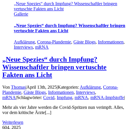
„Neue Spezies“ durch Impfung? Wissenschaftler bringen
vertuschte Fakten ans Licht
Gallerie
„Neue Spezies“ durch Impfung? Wissenschaftler bringen
vertuschte Fakten ans Licht
Aufklärung
,
Corona-Plandemie
,
Gäste Blogs
,
Informationen
,
Interviews
,
mRNA
„Neue Spezies“ durch Impfung?
Wissenschaftler bringen vertuschte
Fakten ans Licht
Von
Thomas
|
April 13th, 2025
|
Kategorien:
Aufklärung
,
Corona-
Plandemie
,
Gäste Blogs
,
Informationen
,
Interviews
,
mRNA
|
Schlagwörter:
Covid
,
Impfung
,
mRNA
,
mRNA-Impfstoffe
|
Mehr als vier Jahre werden die Covid-Spritzen nun verimpft. Alles,
vor dem kritische Ärzte[...]
Weiterlesen
6
04, 2025