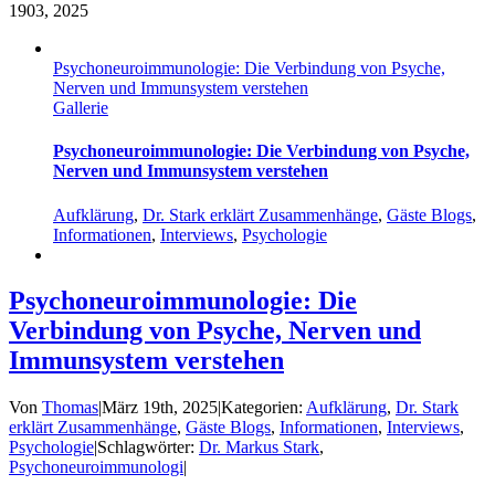
19
03, 2025
Psychoneuroimmunologie: Die Verbindung von Psyche,
Nerven und Immunsystem verstehen
Gallerie
Psychoneuroimmunologie: Die Verbindung von Psyche,
Nerven und Immunsystem verstehen
Aufklärung
,
Dr. Stark erklärt Zusammenhänge
,
Gäste Blogs
,
Informationen
,
Interviews
,
Psychologie
Psychoneuroimmunologie: Die
Verbindung von Psyche, Nerven und
Immunsystem verstehen
Von
Thomas
|
März 19th, 2025
|
Kategorien:
Aufklärung
,
Dr. Stark
erklärt Zusammenhänge
,
Gäste Blogs
,
Informationen
,
Interviews
,
Psychologie
|
Schlagwörter:
Dr. Markus Stark
,
Psychoneuroimmunologi
|