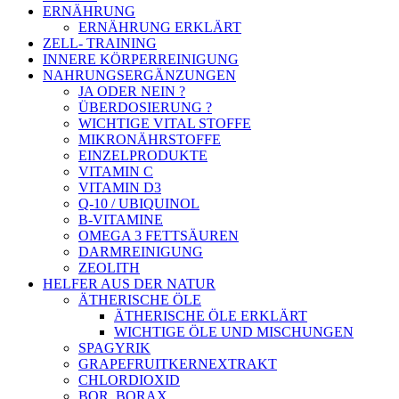
ERNÄHRUNG
ERNÄHRUNG ERKLÄRT
ZELL- TRAINING
INNERE KÖRPERREINIGUNG
NAHRUNGSERGÄNZUNGEN
JA ODER NEIN ?
ÜBERDOSIERUNG ?
WICHTIGE VITAL STOFFE
MIKRONÄHRSTOFFE
EINZELPRODUKTE
VITAMIN C
VITAMIN D3
Q-10 / UBIQUINOL
B-VITAMINE
OMEGA 3 FETTSÄUREN
DARMREINIGUNG
ZEOLITH
HELFER AUS DER NATUR
ÄTHERISCHE ÖLE
ÄTHERISCHE ÖLE ERKLÄRT
WICHTIGE ÖLE UND MISCHUNGEN
SPAGYRIK
GRAPEFRUITKERNEXTRAKT
CHLORDIOXID
BOR, BORAX