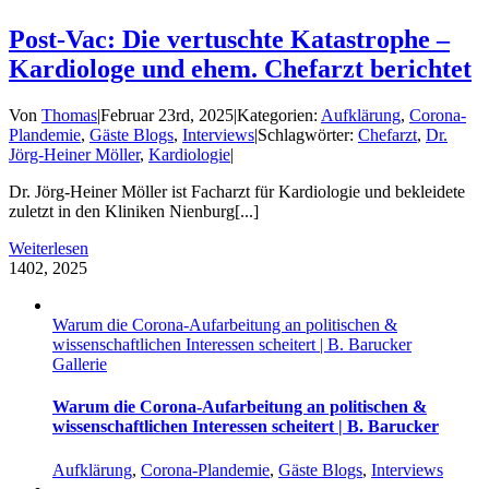
Post-Vac: Die vertuschte Katastrophe –
Kardiologe und ehem. Chefarzt berichtet
Von
Thomas
|
Februar 23rd, 2025
|
Kategorien:
Aufklärung
,
Corona-
Plandemie
,
Gäste Blogs
,
Interviews
|
Schlagwörter:
Chefarzt
,
Dr.
Jörg-Heiner Möller
,
Kardiologie
|
Dr. Jörg-Heiner Möller ist Facharzt für Kardiologie und bekleidete
zuletzt in den Kliniken Nienburg[...]
Weiterlesen
14
02, 2025
Warum die Corona-Aufarbeitung an politischen &
wissenschaftlichen Interessen scheitert | B. Barucker
Gallerie
Warum die Corona-Aufarbeitung an politischen &
wissenschaftlichen Interessen scheitert | B. Barucker
Aufklärung
,
Corona-Plandemie
,
Gäste Blogs
,
Interviews