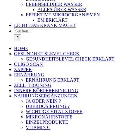
LEBENSELIXIER WASSER
ALLES ÜBER WASSER
EFFEKTIVE MIKROORGANISMEN
EM ERKLÄRT
LICHT DAS KRANK MACHT
Suche
nach:
HOME
GESUNDHEITSLEVEL CHECK
GESUNDHEITSLEVEL CHECK ERKLÄRT
OLIGO SCAN
ZAPPER
ERNÄHRUNG
ERNÄHRUNG ERKLÄRT
ZELL- TRAINING
INNERE KÖRPERREINIGUNG
NAHRUNGSERGÄNZUNGEN
JA ODER NEIN ?
ÜBERDOSIERUNG ?
WICHTIGE VITAL STOFFE
MIKRONÄHRSTOFFE
EINZELPRODUKTE
VITAMIN C