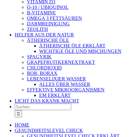
VITAMIN D3
Q-10 / UBIQUINOL
B-VITAMINE
OMEGA 3 FETTSÄUREN
DARMREINIGUNG
ZEOLITH
HELFER AUS DER NATUR
ÄTHERISCHE ÖLE
ÄTHERISCHE ÖLE ERKLÄRT
WICHTIGE ÖLE UND MISCHUNGEN
SPAGYRIK
GRAPEFRUITKERNEXTRAKT
CHLORDIOXID
BOR, BORAX
LEBENSELIXIER WASSER
ALLES ÜBER WASSER
EFFEKTIVE MIKROORGANISMEN
EM ERKLÄRT
LICHT DAS KRANK MACHT
Suche
nach:
HOME
GESUNDHEITSLEVEL CHECK
GESUNDHEITSLEVEL CHECK ERKLÄRT