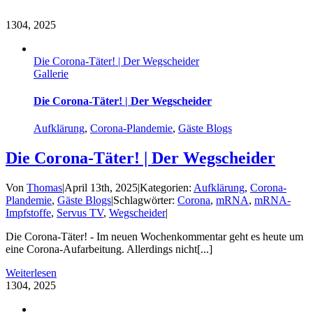
13
04, 2025
Die Corona-Täter! | Der Wegscheider
Gallerie
Die Corona-Täter! | Der Wegscheider
Aufklärung
,
Corona-Plandemie
,
Gäste Blogs
Die Corona-Täter! | Der Wegscheider
Von
Thomas
|
April 13th, 2025
|
Kategorien:
Aufklärung
,
Corona-
Plandemie
,
Gäste Blogs
|
Schlagwörter:
Corona
,
mRNA
,
mRNA-
Impfstoffe
,
Servus TV
,
Wegscheider
|
Die Corona-Täter! - Im neuen Wochenkommentar geht es heute um
eine Corona-Aufarbeitung. Allerdings nicht[...]
Weiterlesen
13
04, 2025