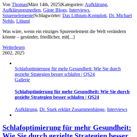
Von
Thomas
|
März 14th, 2025
|
Kategorien:
Aufklärung
,
Aufklärungsmedien
,
Gäste Blogs
,
Interviews
,
Spurenelemente
|
Schlagwörter:
Das Lithium-Komplott
,
Dr. Michael
Nehls
,
Litium
|
Was wäre, wenn ein einziges Spurenelement die Welt verändern
könnte – gesünder, friedlicher, mit[...]
Weiterlesen
26
02, 2025
Schlafoptimierung für mehr Gesundheit: Wie Sie durch
gezielte Strategien besser schlafen | QS24
Gallerie
Schlafoptimierung für mehr Gesundheit: Wie Sie durch
gezielte Strategien besser schlafen | QS24
Aufklärung
,
Dr. Stark erklärt Zusammenhänge
,
Interviews
Schlafoptimierung für mehr Gesundheit:
Wie Sie durch gezielte Strategien besser