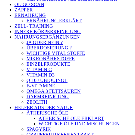
OLIGO SCAN
ZAPPER
ERNÄHRUNG
ERNÄHRUNG ERKLÄRT
ZELL- TRAINING
INNERE KÖRPERREINIGUNG
NAHRUNGSERGÄNZUNGEN
JA ODER NEIN ?
ÜBERDOSIERUNG ?
WICHTIGE VITAL STOFFE
MIKRONÄHRSTOFFE
EINZELPRODUKTE
VITAMIN C
VITAMIN D3
Q-10 / UBIQUINOL
B-VITAMINE
OMEGA 3 FETTSÄUREN
DARMREINIGUNG
ZEOLITH
HELFER AUS DER NATUR
ÄTHERISCHE ÖLE
ÄTHERISCHE ÖLE ERKLÄRT
WICHTIGE ÖLE UND MISCHUNGEN
SPAGYRIK
GRAPEFRUITKERNEXTRAKT