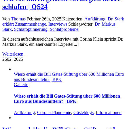
schlafen | QS24
Von
Thomas
|
Februar 26th, 2025
|
Kategorien:
Aufklärung
,
Dr. Stark
erklärt Zusammenhänge
,
Interviews
|
Schlagwörter:
Dr. Markus
Stark
,
Schlafoptimierung
,
Schlafprobleme
|
In diesem aufschlussreichen Interview mit Corina Klein spricht Dr.
Markus Stark, ein anerkannter Experte[...]
Weiterlesen
26
02, 2025
Wieso erhält die Bill Gates-Stiftung über 600 Millionen Euro
aus Bundesmitteln? | BPK
Gallerie
Wieso erhält die Bill Gates-Stiftung über 600 Millionen
Euro aus Bundesmitteln? | BPK
Aufklärung
,
Corona-Plandemie
,
Gästeblogs
,
Informationen