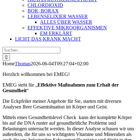
CHLORDIOXID
BOR, BORAX
LEBENSELIXIER WASSER
ALLES ÜBER WASSER
EFFEKTIVE MIKROORGANISMEN
EM ERKLÄRT
LICHT DAS KRANK MACHT
Suche
nach:
Home
Thomas
2026-06-04T09:27:04+02:00
Herzlich willkommen bei EMEG!
EMEG steht für „
Effektive Maßnahmen zum Erhalt der
Gesundheit
“
Die Eckpfeiler meiner Angebote für Sie, starten mit diversen
Analysen Ihrer Gesamtsituation im Körper und Geist.
Mittels eines Gesundheitslevel Check kann der komplette Körper
bis auf die DNA runter auf gesundheitliche Probleme und
Belastungen untersucht werden. In dieser Analyse schauen wir uns
außerdem, die für uns so wichtigsten Vitamine und Mineralien als
auch die uns belastenden Schwermetalle präzise und direkt in den