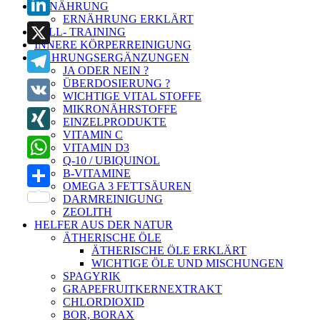
ERNÄHRUNG
ERNÄHRUNG ERKLÄRT
LinkedIn
ZELL- TRAINING
INNERE KÖRPERREINIGUNG
X
NAHRUNGSERGÄNZUNGEN
JA ODER NEIN ?
ÜBERDOSIERUNG ?
Telegram
WICHTIGE VITAL STOFFE
MIKRONÄHRSTOFFE
VK
EINZELPRODUKTE
VITAMIN C
XING
VITAMIN D3
Q-10 / UBIQUINOL
WhatsApp
B-VITAMINE
OMEGA 3 FETTSÄUREN
Teilen
DARMREINIGUNG
ZEOLITH
HELFER AUS DER NATUR
ÄTHERISCHE ÖLE
ÄTHERISCHE ÖLE ERKLÄRT
WICHTIGE ÖLE UND MISCHUNGEN
SPAGYRIK
GRAPEFRUITKERNEXTRAKT
CHLORDIOXID
BOR, BORAX