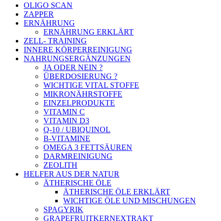
OLIGO SCAN
ZAPPER
ERNÄHRUNG
ERNÄHRUNG ERKLÄRT
ZELL- TRAINING
INNERE KÖRPERREINIGUNG
NAHRUNGSERGÄNZUNGEN
JA ODER NEIN ?
ÜBERDOSIERUNG ?
WICHTIGE VITAL STOFFE
MIKRONÄHRSTOFFE
EINZELPRODUKTE
VITAMIN C
VITAMIN D3
Q-10 / UBIQUINOL
B-VITAMINE
OMEGA 3 FETTSÄUREN
DARMREINIGUNG
ZEOLITH
HELFER AUS DER NATUR
ÄTHERISCHE ÖLE
ÄTHERISCHE ÖLE ERKLÄRT
WICHTIGE ÖLE UND MISCHUNGEN
SPAGYRIK
GRAPEFRUITKERNEXTRAKT