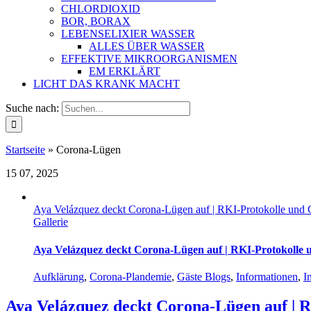
CHLORDIOXID
BOR, BORAX
LEBENSELIXIER WASSER
ALLES ÜBER WASSER
EFFEKTIVE MIKROORGANISMEN
EM ERKLÄRT
LICHT DAS KRANK MACHT
Suche nach:
Startseite
»
Corona-Lügen
15
07, 2025
Aya Velázquez deckt Corona-Lügen auf | RKI-Protokolle und 
Gallerie
Aya Velázquez deckt Corona-Lügen auf | RKI-Protokolle 
Aufklärung
,
Corona-Plandemie
,
Gäste Blogs
,
Informationen
,
I
Aya Velázquez deckt Corona-Lügen auf | R