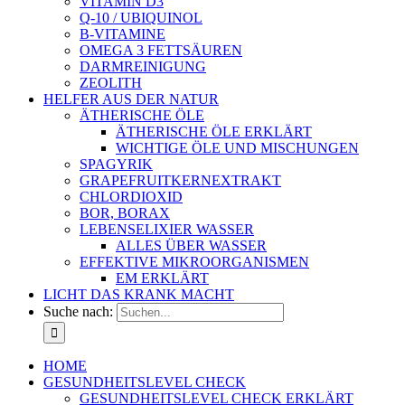
VITAMIN D3
Q-10 / UBIQUINOL
B-VITAMINE
OMEGA 3 FETTSÄUREN
DARMREINIGUNG
ZEOLITH
HELFER AUS DER NATUR
ÄTHERISCHE ÖLE
ÄTHERISCHE ÖLE ERKLÄRT
WICHTIGE ÖLE UND MISCHUNGEN
SPAGYRIK
GRAPEFRUITKERNEXTRAKT
CHLORDIOXID
BOR, BORAX
LEBENSELIXIER WASSER
ALLES ÜBER WASSER
EFFEKTIVE MIKROORGANISMEN
EM ERKLÄRT
LICHT DAS KRANK MACHT
Suche nach:
HOME
GESUNDHEITSLEVEL CHECK
GESUNDHEITSLEVEL CHECK ERKLÄRT