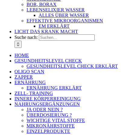
BOR, BORAX
LEBENSELIXIER WASSER
ALLES ÜBER WASSER
EFFEKTIVE MIKROORGANISMEN
EM ERKLÄRT
LICHT DAS KRANK MACHT
Suche nach:
HOME
GESUNDHEITSLEVEL CHECK
GESUNDHEITSLEVEL CHECK ERKLÄRT
OLIGO SCAN
ZAPPER
ERNÄHRUNG
ERNÄHRUNG ERKLÄRT
ZELL- TRAINING
INNERE KÖRPERREINIGUNG
NAHRUNGSERGÄNZUNGEN
JA ODER NEIN ?
ÜBERDOSIERUNG ?
WICHTIGE VITAL STOFFE
MIKRONÄHRSTOFFE
EINZELPRODUKTE