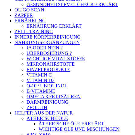
GESUNDHEITSLEVEL CHECK ERKLÄRT
OLIGO SCAN
ZAPPER
ERNÄHRUNG
ERNÄHRUNG ERKLÄRT
ZELL- TRAINING
INNERE KÖRPERREINIGUNG
NAHRUNGSERGÄNZUNGEN
JA ODER NEIN ?
ÜBERDOSIERUNG ?
WICHTIGE VITAL STOFFE
MIKRONÄHRSTOFFE
EINZELPRODUKTE
VITAMIN C
VITAMIN D3
Q-10 / UBIQUINOL
B-VITAMINE
OMEGA 3 FETTSÄUREN
DARMREINIGUNG
ZEOLITH
HELFER AUS DER NATUR
ÄTHERISCHE ÖLE
ÄTHERISCHE ÖLE ERKLÄRT
WICHTIGE ÖLE UND MISCHUNGEN
SPAGYRIK