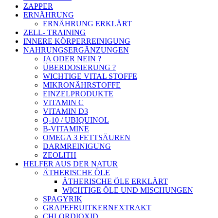
ZAPPER
ERNÄHRUNG
ERNÄHRUNG ERKLÄRT
ZELL- TRAINING
INNERE KÖRPERREINIGUNG
NAHRUNGSERGÄNZUNGEN
JA ODER NEIN ?
ÜBERDOSIERUNG ?
WICHTIGE VITAL STOFFE
MIKRONÄHRSTOFFE
EINZELPRODUKTE
VITAMIN C
VITAMIN D3
Q-10 / UBIQUINOL
B-VITAMINE
OMEGA 3 FETTSÄUREN
DARMREINIGUNG
ZEOLITH
HELFER AUS DER NATUR
ÄTHERISCHE ÖLE
ÄTHERISCHE ÖLE ERKLÄRT
WICHTIGE ÖLE UND MISCHUNGEN
SPAGYRIK
GRAPEFRUITKERNEXTRAKT
CHLORDIOXID