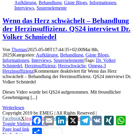
Aufklärung
,
Behandlung
,
Gäste Blogs
,
Informationen
,
Interviews
,
Spurenelemente
Wenn das Herz schwächelt – Behandlung
der Herzinsuffizienz. QS24 interviewt Dr.
Volker Schmiedel
Von
Thomas
|
2025-05-08T17:44:35+02:00
Mai 8th,
2025
|
Kategorien:
Aufklärung
,
Behandlung
,
Gäste Blogs
,
Informationen
,
Interviews
,
Spurenelemente
|
Tags:
Dr. Volker
Schmiedel
,
Herzinsuffizienz
,
Herzschwäche
,
Omega-3
Herzinsuffizienz
|
Kommentare deaktiviert
für Wenn das Herz
schwächelt – Behandlung der Herzinsuffizienz. QS24 interviewt Dr.
Volker Schmiedel
Dieses Video wurde bei QS24 aufgenommen. Mit freundlicher
Genehmigung [...]
Weiterlesen
Copyright 2019 by EMEG | All Rights Reserved |
Facebook
Email
LinkedIn
X
Telegram
VK
XING
Wha
Facebook
X
Instagram
LinkedIn
Xing
Pinterest
Vk
Toggle Sliding Bar Area
Page load link
Teilen