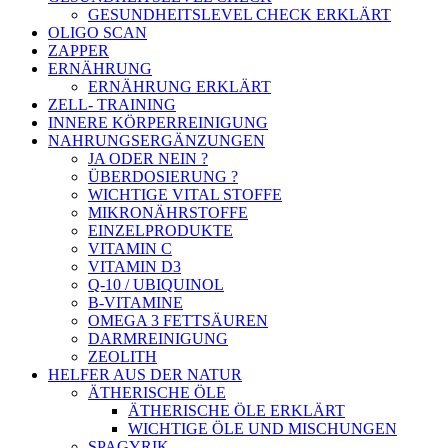
GESUNDHEITSLEVEL CHECK ERKLÄRT
OLIGO SCAN
ZAPPER
ERNÄHRUNG
ERNÄHRUNG ERKLÄRT
ZELL- TRAINING
INNERE KÖRPERREINIGUNG
NAHRUNGSERGÄNZUNGEN
JA ODER NEIN ?
ÜBERDOSIERUNG ?
WICHTIGE VITAL STOFFE
MIKRONÄHRSTOFFE
EINZELPRODUKTE
VITAMIN C
VITAMIN D3
Q-10 / UBIQUINOL
B-VITAMINE
OMEGA 3 FETTSÄUREN
DARMREINIGUNG
ZEOLITH
HELFER AUS DER NATUR
ÄTHERISCHE ÖLE
ÄTHERISCHE ÖLE ERKLÄRT
WICHTIGE ÖLE UND MISCHUNGEN
SPAGYRIK