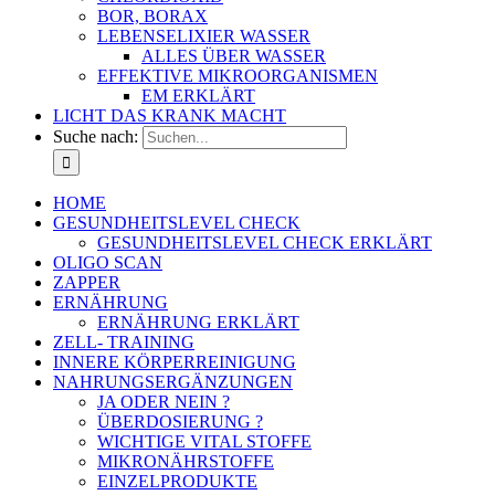
BOR, BORAX
LEBENSELIXIER WASSER
ALLES ÜBER WASSER
EFFEKTIVE MIKROORGANISMEN
EM ERKLÄRT
LICHT DAS KRANK MACHT
Suche nach:
HOME
GESUNDHEITSLEVEL CHECK
GESUNDHEITSLEVEL CHECK ERKLÄRT
OLIGO SCAN
ZAPPER
ERNÄHRUNG
ERNÄHRUNG ERKLÄRT
ZELL- TRAINING
INNERE KÖRPERREINIGUNG
NAHRUNGSERGÄNZUNGEN
JA ODER NEIN ?
ÜBERDOSIERUNG ?
WICHTIGE VITAL STOFFE
MIKRONÄHRSTOFFE
EINZELPRODUKTE