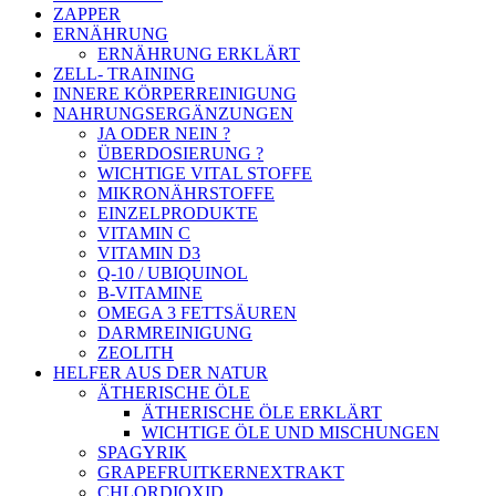
ZAPPER
ERNÄHRUNG
ERNÄHRUNG ERKLÄRT
ZELL- TRAINING
INNERE KÖRPERREINIGUNG
NAHRUNGSERGÄNZUNGEN
JA ODER NEIN ?
ÜBERDOSIERUNG ?
WICHTIGE VITAL STOFFE
MIKRONÄHRSTOFFE
EINZELPRODUKTE
VITAMIN C
VITAMIN D3
Q-10 / UBIQUINOL
B-VITAMINE
OMEGA 3 FETTSÄUREN
DARMREINIGUNG
ZEOLITH
HELFER AUS DER NATUR
ÄTHERISCHE ÖLE
ÄTHERISCHE ÖLE ERKLÄRT
WICHTIGE ÖLE UND MISCHUNGEN
SPAGYRIK
GRAPEFRUITKERNEXTRAKT
CHLORDIOXID