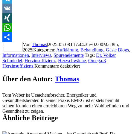
Telegram
VK
XING
WhatsApp
Von
Thomas
|
2025-05-08T17:44:35+02:00
Mai 8th,
Teilen
2025
|
Kategorien:
Aufklärung
,
Behandlung
,
Gäste Blogs
,
Informationen
,
Interviews
,
Spurenelemente
|
Tags:
Dr. Volker
Schmiedel
,
Herzinsuffizienz
,
Herzschwäche
,
Omega-3
für
Herzinsuffizienz
|
Kommentare deaktiviert
Wenn
das
Über den Autor:
Thomas
Herz
schwächelt
–
Tom Weber ist Ursachenforscher, Energetiker und
Behandlung
Gesundheitsberater. In seiner Praxis EMEG ist er stets bemüht
der
seinen Kunden einen erreichbaren Weg zu mehr Wohlbefinden und
Herzinsuffizienz.
Gesundheit zu zeigen.
QS24
Ähnliche Beiträge
interviewt
Dr.
Volker