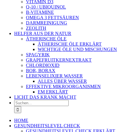
VITAMIN D3
Q-10 / UBIQUINOL
B-VITAMINE
OMEGA 3 FETTSÄUREN
DARMREINIGUNG
ZEOLITH
HELFER AUS DER NATUR
ÄTHERISCHE ÖLE
ÄTHERISCHE ÖLE ERKLÄRT
WICHTIGE ÖLE UND MISCHUNGEN
SPAGYRIK
GRAPEFRUITKERNEXTRAKT
CHLORDIOXID
BOR, BORAX
LEBENSELIXIER WASSER
ALLES ÜBER WASSER
EFFEKTIVE MIKROORGANISMEN
EM ERKLÄRT
LICHT DAS KRANK MACHT
Suche
nach:
HOME
GESUNDHEITSLEVEL CHECK
GESUNDHEITSLEVEL CHECK ERKLÄRT