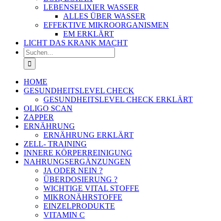
LEBENSELIXIER WASSER
ALLES ÜBER WASSER
EFFEKTIVE MIKROORGANISMEN
EM ERKLÄRT
LICHT DAS KRANK MACHT
Suche
nach:
HOME
GESUNDHEITSLEVEL CHECK
GESUNDHEITSLEVEL CHECK ERKLÄRT
OLIGO SCAN
ZAPPER
ERNÄHRUNG
ERNÄHRUNG ERKLÄRT
ZELL- TRAINING
INNERE KÖRPERREINIGUNG
NAHRUNGSERGÄNZUNGEN
JA ODER NEIN ?
ÜBERDOSIERUNG ?
WICHTIGE VITAL STOFFE
MIKRONÄHRSTOFFE
EINZELPRODUKTE
VITAMIN C