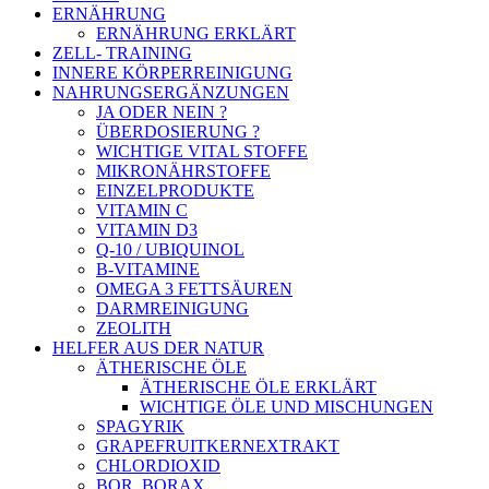
ERNÄHRUNG
ERNÄHRUNG ERKLÄRT
ZELL- TRAINING
INNERE KÖRPERREINIGUNG
NAHRUNGSERGÄNZUNGEN
JA ODER NEIN ?
ÜBERDOSIERUNG ?
WICHTIGE VITAL STOFFE
MIKRONÄHRSTOFFE
EINZELPRODUKTE
VITAMIN C
VITAMIN D3
Q-10 / UBIQUINOL
B-VITAMINE
OMEGA 3 FETTSÄUREN
DARMREINIGUNG
ZEOLITH
HELFER AUS DER NATUR
ÄTHERISCHE ÖLE
ÄTHERISCHE ÖLE ERKLÄRT
WICHTIGE ÖLE UND MISCHUNGEN
SPAGYRIK
GRAPEFRUITKERNEXTRAKT
CHLORDIOXID
BOR, BORAX