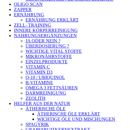
OLIGO SCAN
ZAPPER
ERNÄHRUNG
ERNÄHRUNG ERKLÄRT
ZELL- TRAINING
INNERE KÖRPERREINIGUNG
NAHRUNGSERGÄNZUNGEN
JA ODER NEIN ?
ÜBERDOSIERUNG ?
WICHTIGE VITAL STOFFE
MIKRONÄHRSTOFFE
EINZELPRODUKTE
VITAMIN C
VITAMIN D3
Q-10 / UBIQUINOL
B-VITAMINE
OMEGA 3 FETTSÄUREN
DARMREINIGUNG
ZEOLITH
HELFER AUS DER NATUR
ÄTHERISCHE ÖLE
ÄTHERISCHE ÖLE ERKLÄRT
WICHTIGE ÖLE UND MISCHUNGEN
SPAGYRIK
GRAPEFRUITKERNEXTRAKT