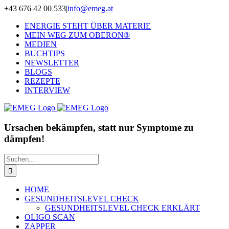
Zum
+43 676 42 00 533
|
info@emeg.at
Inhalt
ENERGIE STEHT ÜBER MATERIE
springen
MEIN WEG ZUM OBERON®
MEDIEN
BUCHTIPS
NEWSLETTER
BLOGS
REZEPTE
INTERVIEW
Ursachen bekämpfen, statt nur Symptome zu
dämpfen!
Suche
nach:
HOME
GESUNDHEITSLEVEL CHECK
GESUNDHEITSLEVEL CHECK ERKLÄRT
OLIGO SCAN
ZAPPER