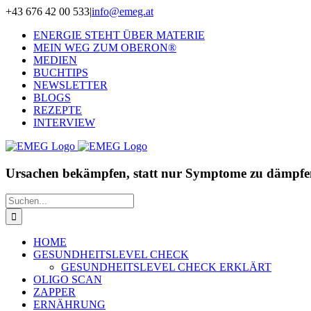
Zum
+43 676 42 00 533
|
info@emeg.at
Inhalt
ENERGIE STEHT ÜBER MATERIE
springen
MEIN WEG ZUM OBERON®
MEDIEN
BUCHTIPS
NEWSLETTER
BLOGS
REZEPTE
INTERVIEW
Ursachen bekämpfen, statt nur Symptome zu dämpfe
Suche
nach:
HOME
GESUNDHEITSLEVEL CHECK
GESUNDHEITSLEVEL CHECK ERKLÄRT
OLIGO SCAN
ZAPPER
ERNÄHRUNG