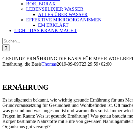
BOR, BORAX
LEBENSELIXIER WASSER
ALLES ÜBER WASSER
EFFEKTIVE MIKROORGANISMEN
EM ERKLÄRT
LICHT DAS KRANK MACHT
Suche
nach:
GESUNDE ERNÄHRUNG
DIE BASIS FÜR MEHR WOHLBEF
Ernährung, die Basis
Thomas
2019-09-09T23:29:59+02:00
ERNÄHRUNG
Es ist allgemein bekannt, wie wichtig gesunde Ernährung für uns Men
Grundvoraussetzung für Gesundheit und Wohlbefinden ist. Oft mach
was gesund und was ungesund ist und warum dies so ist. Immer wiede
Fragen im Raum: Was ist gesunde Ernährung? Was genau braucht mei
Körper bestimmte Nährstoffe mit Hilfe von gewissen Nahrungsmitteln
Organismus gut versorgt?