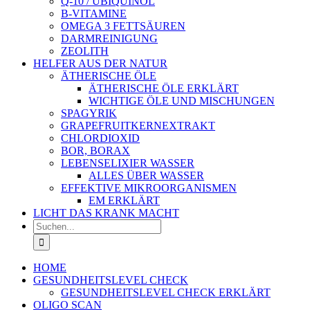
Q-10 / UBIQUINOL
B-VITAMINE
OMEGA 3 FETTSÄUREN
DARMREINIGUNG
ZEOLITH
HELFER AUS DER NATUR
ÄTHERISCHE ÖLE
ÄTHERISCHE ÖLE ERKLÄRT
WICHTIGE ÖLE UND MISCHUNGEN
SPAGYRIK
GRAPEFRUITKERNEXTRAKT
CHLORDIOXID
BOR, BORAX
LEBENSELIXIER WASSER
ALLES ÜBER WASSER
EFFEKTIVE MIKROORGANISMEN
EM ERKLÄRT
LICHT DAS KRANK MACHT
Suche
nach:
HOME
GESUNDHEITSLEVEL CHECK
GESUNDHEITSLEVEL CHECK ERKLÄRT
OLIGO SCAN