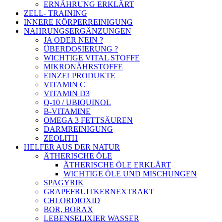
ERNÄHRUNG ERKLÄRT
ZELL- TRAINING
INNERE KÖRPERREINIGUNG
NAHRUNGSERGÄNZUNGEN
JA ODER NEIN ?
ÜBERDOSIERUNG ?
WICHTIGE VITAL STOFFE
MIKRONÄHRSTOFFE
EINZELPRODUKTE
VITAMIN C
VITAMIN D3
Q-10 / UBIQUINOL
B-VITAMINE
OMEGA 3 FETTSÄUREN
DARMREINIGUNG
ZEOLITH
HELFER AUS DER NATUR
ÄTHERISCHE ÖLE
ÄTHERISCHE ÖLE ERKLÄRT
WICHTIGE ÖLE UND MISCHUNGEN
SPAGYRIK
GRAPEFRUITKERNEXTRAKT
CHLORDIOXID
BOR, BORAX
LEBENSELIXIER WASSER