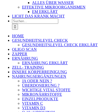
ALLES ÜBER WASSER
EFFEKTIVE MIKROORGANISMEN
EM ERKLÄRT
LICHT DAS KRANK MACHT
Suche
nach:
HOME
GESUNDHEITSLEVEL CHECK
GESUNDHEITSLEVEL CHECK ERKLÄRT
OLIGO SCAN
ZAPPER
ERNÄHRUNG
ERNÄHRUNG ERKLÄRT
ZELL- TRAINING
INNERE KÖRPERREINIGUNG
NAHRUNGSERGÄNZUNGEN
JA ODER NEIN ?
ÜBERDOSIERUNG ?
WICHTIGE VITAL STOFFE
MIKRONÄHRSTOFFE
EINZELPRODUKTE
VITAMIN C
VITAMIN D3