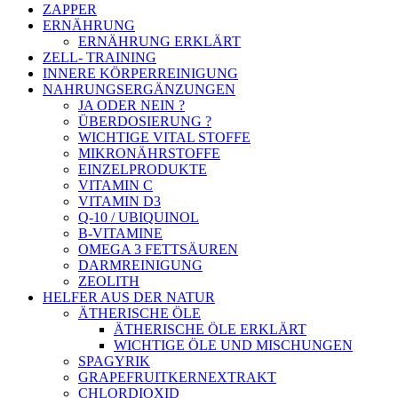
ZAPPER
ERNÄHRUNG
ERNÄHRUNG ERKLÄRT
ZELL- TRAINING
INNERE KÖRPERREINIGUNG
NAHRUNGSERGÄNZUNGEN
JA ODER NEIN ?
ÜBERDOSIERUNG ?
WICHTIGE VITAL STOFFE
MIKRONÄHRSTOFFE
EINZELPRODUKTE
VITAMIN C
VITAMIN D3
Q-10 / UBIQUINOL
B-VITAMINE
OMEGA 3 FETTSÄUREN
DARMREINIGUNG
ZEOLITH
HELFER AUS DER NATUR
ÄTHERISCHE ÖLE
ÄTHERISCHE ÖLE ERKLÄRT
WICHTIGE ÖLE UND MISCHUNGEN
SPAGYRIK
GRAPEFRUITKERNEXTRAKT
CHLORDIOXID