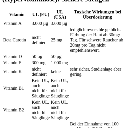
UL
Toxische Wirkungen bei
Vitamin
UL (EU)
(USA)
Überdosierung
Vitamin A
3.000 µg
3.000 µg
lediglich reversible gelblich-
Färbung der Haut ab 30mg/
nicht
Beta Carotin
25 mg
Tag. Für schwere Raucher ab
definiert
20mg pro Tag nicht
empfehlenswert.
Vitamin D
50 µg
50 µg
Vitamin E
300 mg
1.000 mg
nicht
sehr sicher, Studienlage aber
Vitamin K
keine
definiert
gering
Kein UL,
Kein UL,
auch
auch
Vitamin B1
nicht für
nicht für
Säuglinge
Säuglinge
Kein UL,
Kein UL,
auch
auch
Vitamin B2
nicht für
nicht für
Säuglinge
Säuglinge
Bei der Einnahme von 100