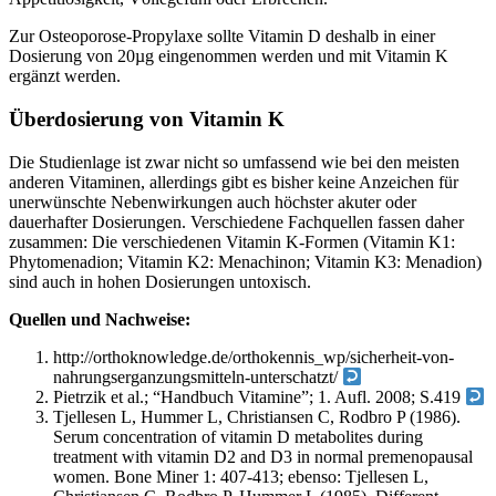
Zur Osteoporose-Propylaxe sollte Vitamin D deshalb in einer
Dosierung von 20µg eingenommen werden und mit Vitamin K
ergänzt werden.
Überdosierung von Vitamin K
Die Studienlage ist zwar nicht so umfassend wie bei den meisten
anderen Vitaminen, allerdings gibt es bisher keine Anzeichen für
unerwünschte Nebenwirkungen auch höchster akuter oder
dauerhafter Dosierungen. Verschiedene Fachquellen fassen daher
zusammen: Die verschiedenen Vitamin K-Formen (Vitamin K1:
Phytomenadion; Vitamin K2: Menachinon; Vitamin K3: Menadion)
sind auch in hohen Dosierungen untoxisch.
Quellen und Nachweise:
http://orthoknowledge.de/orthokennis_wp/sicherheit-von-
nahrungserganzungsmitteln-unterschatzt/
Pietrzik et al.; “Handbuch Vitamine”; 1. Aufl. 2008; S.419
Tjellesen L, Hummer L, Christiansen C, Rodbro P (1986).
Serum concentration of vitamin D metabolites during
treatment with vitamin D2 and D3 in normal premenopausal
women. Bone Miner 1: 407-413; ebenso: Tjellesen L,