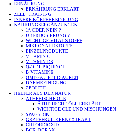
ERNÄHRUNG
ERNÄHRUNG ERKLÄRT
ZELL- TRAINING
INNERE KÖRPERREINIGUNG
NAHRUNGSERGÄNZUNGEN
JA ODER NEIN ?
ÜBERDOSIERUNG ?
WICHTIGE VITAL STOFFE
MIKRONÄHRSTOFFE
EINZELPRODUKTE
VITAMIN C
VITAMIN D3
Q-10 / UBIQUINOL
B-VITAMINE
OMEGA 3 FETTSÄUREN
DARMREINIGUNG
ZEOLITH
HELFER AUS DER NATUR
ÄTHERISCHE ÖLE
ÄTHERISCHE ÖLE ERKLÄRT
WICHTIGE ÖLE UND MISCHUNGEN
SPAGYRIK
GRAPEFRUITKERNEXTRAKT
CHLORDIOXID
BOR, BORAX