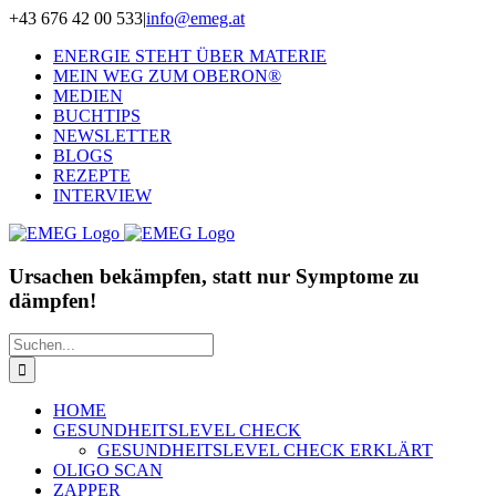
Zum
+43 676 42 00 533
|
info@emeg.at
Inhalt
ENERGIE STEHT ÜBER MATERIE
springen
MEIN WEG ZUM OBERON®
MEDIEN
BUCHTIPS
NEWSLETTER
BLOGS
REZEPTE
INTERVIEW
Ursachen bekämpfen, statt nur Symptome zu
dämpfen!
Suche
nach:
HOME
GESUNDHEITSLEVEL CHECK
GESUNDHEITSLEVEL CHECK ERKLÄRT
OLIGO SCAN
ZAPPER