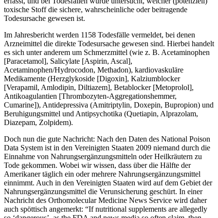
erfasst, und bei Todesfällen wurde untersucht, welcher (potenziell)
toxische Stoff die sichere, wahrscheinliche oder beitragende
Todesursache gewesen ist.
Im Jahresbericht werden 1158 Todesfälle vermeldet, bei denen
Arzneimittel die direkte Todesursache gewesen sind. Hierbei handelt
es sich unter anderem um Schmerzmittel (wie z. B. Acetaminophen
[Paracetamol], Salicylate [Aspirin, Ascal],
Acetaminophen/Hydrocodon, Methadon), kardiovaskuläre
Medikamente (Herzglykoside [Digoxin], Kalziumblocker
[Verapamil, Amlodipin, Diltiazem], Betablocker [Metoprolol],
Antikoagulantien [Thrombozyten-Aggregationshemmer,
Cumarine]), Antidepressiva (Amitriptylin, Doxepin, Bupropion) und
Beruhigungsmittel und Antipsychotika (Quetiapin, Alprazolam,
Diazepam, Zolpidem).
Doch nun die gute Nachricht: Nach den Daten des National Poison
Data System ist in den Vereinigten Staaten 2009 niemand durch die
Einnahme von Nahrungsergänzungsmitteln oder Heilkräutern zu
Tode gekommen. Wobei wir wissen, dass über die Hälfte der
Amerikaner täglich ein oder mehrere Nahrungsergänzungsmittel
einnimmt. Auch in den Vereinigten Staaten wird auf dem Gebiet der
Nahrungsergänzungsmittel die Verunsicherung geschürt. In einer
Nachricht des Orthomolecular Medicine News Service wird daher
auch spöttisch angemerkt: “If nutritional supplements are allegedly
so ‘dangerous’, as the FDA and news media so often claim, then