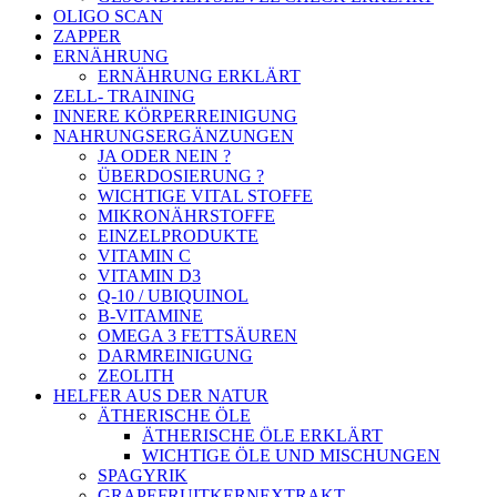
OLIGO SCAN
ZAPPER
ERNÄHRUNG
ERNÄHRUNG ERKLÄRT
ZELL- TRAINING
INNERE KÖRPERREINIGUNG
NAHRUNGSERGÄNZUNGEN
JA ODER NEIN ?
ÜBERDOSIERUNG ?
WICHTIGE VITAL STOFFE
MIKRONÄHRSTOFFE
EINZELPRODUKTE
VITAMIN C
VITAMIN D3
Q-10 / UBIQUINOL
B-VITAMINE
OMEGA 3 FETTSÄUREN
DARMREINIGUNG
ZEOLITH
HELFER AUS DER NATUR
ÄTHERISCHE ÖLE
ÄTHERISCHE ÖLE ERKLÄRT
WICHTIGE ÖLE UND MISCHUNGEN
SPAGYRIK
GRAPEFRUITKERNEXTRAKT