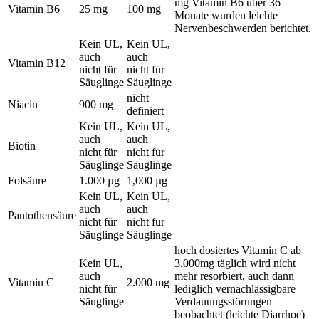
mg Vitamin B6 über 36
Vitamin B6
25 mg
100 mg
Monate wurden leichte
Nervenbeschwerden berichtet.
Kein UL,
Kein UL,
auch
auch
Vitamin B12
nicht für
nicht für
Säuglinge
Säuglinge
nicht
Niacin
900 mg
definiert
Kein UL,
Kein UL,
auch
auch
Biotin
nicht für
nicht für
Säuglinge
Säuglinge
Folsäure
1.000 µg
1,000 µg
Kein UL,
Kein UL,
auch
auch
Pantothensäure
nicht für
nicht für
Säuglinge
Säuglinge
hoch dosiertes Vitamin C ab
Kein UL,
3.000mg täglich wird nicht
auch
mehr resorbiert, auch dann
Vitamin C
2.000 mg
nicht für
lediglich vernachlässigbare
Säuglinge
Verdauungsstörungen
beobachtet (leichte Diarrhoe)