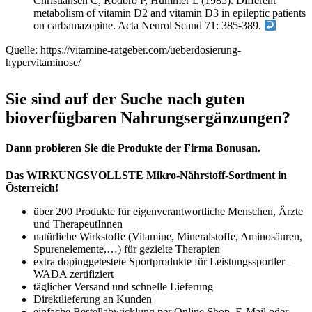
Christiansen C, Rodbro P, Hummer L (1985). Different
metabolism of vitamin D2 and vitamin D3 in epileptic patients
on carbamazepine. Acta Neurol Scand 71: 385-389.
Quelle: https://vitamine-ratgeber.com/ueberdosierung-
hypervitaminose/
Sie sind auf der Suche nach guten
bioverfügbaren Nahrungsergänzungen?
Dann probieren Sie die Produkte der Firma Bonusan.
Das WIRKUNGSVOLLSTE Mikro-Nährstoff-Sortiment in
Österreich!
über 200 Produkte für eigenverantwortliche Menschen, Ärzte
und TherapeutInnen
natürliche Wirkstoffe (Vitamine, Mineralstoffe, Aminosäuren,
Spurenelemente,…) für gezielte Therapien
extra dopinggetestete Sportprodukte für Leistungssportler –
WADA zertifiziert
täglicher Versand und schnelle Lieferung
Direktlieferung an Kunden
einfache Bestellabwicklung per Online Shop, E-Mail oder