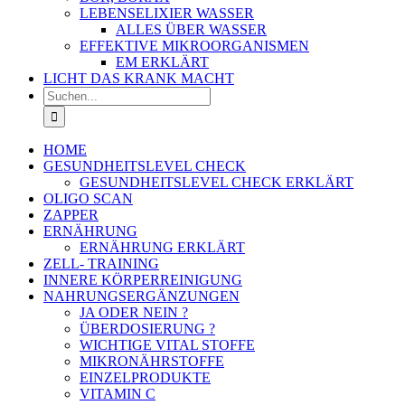
LEBENSELIXIER WASSER
ALLES ÜBER WASSER
EFFEKTIVE MIKROORGANISMEN
EM ERKLÄRT
LICHT DAS KRANK MACHT
Suche
nach:
HOME
GESUNDHEITSLEVEL CHECK
GESUNDHEITSLEVEL CHECK ERKLÄRT
OLIGO SCAN
ZAPPER
ERNÄHRUNG
ERNÄHRUNG ERKLÄRT
ZELL- TRAINING
INNERE KÖRPERREINIGUNG
NAHRUNGSERGÄNZUNGEN
JA ODER NEIN ?
ÜBERDOSIERUNG ?
WICHTIGE VITAL STOFFE
MIKRONÄHRSTOFFE
EINZELPRODUKTE
VITAMIN C