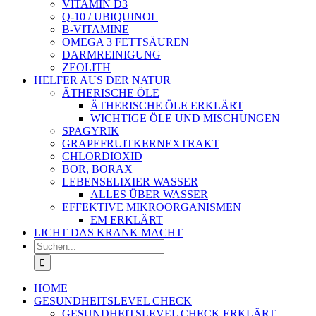
VITAMIN D3
Q-10 / UBIQUINOL
B-VITAMINE
OMEGA 3 FETTSÄUREN
DARMREINIGUNG
ZEOLITH
HELFER AUS DER NATUR
ÄTHERISCHE ÖLE
ÄTHERISCHE ÖLE ERKLÄRT
WICHTIGE ÖLE UND MISCHUNGEN
SPAGYRIK
GRAPEFRUITKERNEXTRAKT
CHLORDIOXID
BOR, BORAX
LEBENSELIXIER WASSER
ALLES ÜBER WASSER
EFFEKTIVE MIKROORGANISMEN
EM ERKLÄRT
LICHT DAS KRANK MACHT
Suche
nach:
HOME
GESUNDHEITSLEVEL CHECK
GESUNDHEITSLEVEL CHECK ERKLÄRT