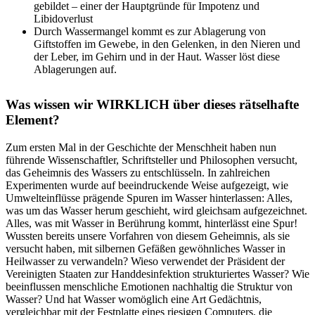
gebildet – einer der Hauptgründe für Impotenz und
Libidoverlust
Durch Wassermangel kommt es zur Ablagerung von
Giftstoffen im Gewebe, in den Gelenken, in den Nieren und
der Leber, im Gehirn und in der Haut. Wasser löst diese
Ablagerungen auf.
Was wissen wir WIRKLICH über dieses rätselhafte
Element?
Zum ersten Mal in der Geschichte der Menschheit haben nun
führende Wissenschaftler, Schriftsteller und Philosophen versucht,
das Geheimnis des Wassers zu entschlüsseln. In zahlreichen
Experimenten wurde auf beeindruckende Weise aufgezeigt, wie
Umwelteinflüsse prägende Spuren im Wasser hinterlassen: Alles,
was um das Wasser herum geschieht, wird gleichsam aufgezeichnet.
Alles, was mit Wasser in Berührung kommt, hinterlässt eine Spur!
Wussten bereits unsere Vorfahren von diesem Geheimnis, als sie
versucht haben, mit silbernen Gefäßen gewöhnliches Wasser in
Heilwasser zu verwandeln? Wieso verwendet der Präsident der
Vereinigten Staaten zur Handdesinfektion strukturiertes Wasser? Wie
beeinflussen menschliche Emotionen nachhaltig die Struktur von
Wasser? Und hat Wasser womöglich eine Art Gedächtnis,
vergleichbar mit der Festplatte eines riesigen Computers, die