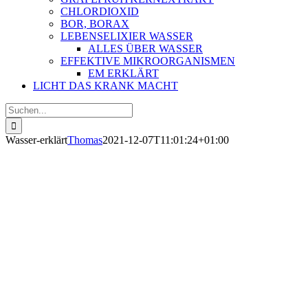
CHLORDIOXID
BOR, BORAX
LEBENSELIXIER WASSER
ALLES ÜBER WASSER
EFFEKTIVE MIKROORGANISMEN
EM ERKLÄRT
LICHT DAS KRANK MACHT
Suche
nach:
Wasser-erklärt
Thomas
2021-12-07T11:01:24+01:00
WAS SIE SCHON IMMER ÜBER
WASSER WISSEN SOLLTEN