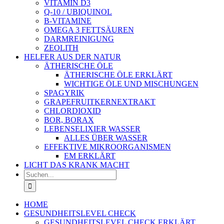
VITAMIN D3
Q-10 / UBIQUINOL
B-VITAMINE
OMEGA 3 FETTSÄUREN
DARMREINIGUNG
ZEOLITH
HELFER AUS DER NATUR
ÄTHERISCHE ÖLE
ÄTHERISCHE ÖLE ERKLÄRT
WICHTIGE ÖLE UND MISCHUNGEN
SPAGYRIK
GRAPEFRUITKERNEXTRAKT
CHLORDIOXID
BOR, BORAX
LEBENSELIXIER WASSER
ALLES ÜBER WASSER
EFFEKTIVE MIKROORGANISMEN
EM ERKLÄRT
LICHT DAS KRANK MACHT
Suche
nach:
HOME
GESUNDHEITSLEVEL CHECK
GESUNDHEITSLEVEL CHECK ERKLÄRT