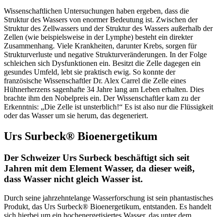
Wissenschaftlichen Untersuchungen haben ergeben, dass die
Struktur des Wassers von enormer Bedeutung ist. Zwischen der
Struktur des Zellwassers und der Struktur des Wassers außerhalb der
Zellen (wie beispielsweise in der Lymphe) besteht ein direkter
Zusammenhang. Viele Krankheiten, darunter Krebs, sorgen für
Strukturverluste und negative Strukturveränderungen. In der Folge
schleichen sich Dysfunktionen ein. Besitzt die Zelle dagegen ein
gesundes Umfeld, lebt sie praktisch ewig. So konnte der
französische Wissenschaftler Dr. Alex Carrel die Zelle eines
Hühnerherzens sagenhafte 34 Jahre lang am Leben erhalten. Dies
brachte ihm den Nobelpreis ein. Der Wissenschaftler kam zu der
Erkenntnis: „Die Zelle ist unsterblich!“ Es ist also nur die Flüssigkeit
oder das Wasser um sie herum, das degeneriert.
Urs Surbeck® Bioenergetikum
Der Schweizer Urs Surbeck beschäftigt sich seit
Jahren mit dem Element Wasser, da dieser weiß,
dass Wasser nicht gleich Wasser ist.
Durch seine jahrzehntelange Wasserforschung ist sein phantastisches
Produkt, das Urs Surbeck® Bioenergetikum, entstanden. Es handelt
sich hierbei um ein hochenergetisiertes Wasser, das unter dem