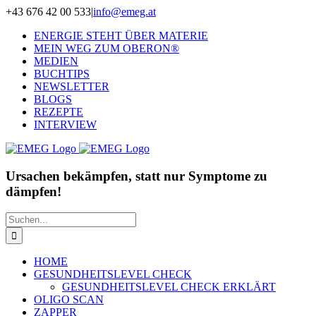
Zum
+43 676 42 00 533
|
info@emeg.at
Inhalt
ENERGIE STEHT ÜBER MATERIE
springen
MEIN WEG ZUM OBERON®
MEDIEN
BUCHTIPS
NEWSLETTER
BLOGS
REZEPTE
INTERVIEW
Ursachen bekämpfen, statt nur Symptome zu
dämpfen!
Suche
nach:
HOME
GESUNDHEITSLEVEL CHECK
GESUNDHEITSLEVEL CHECK ERKLÄRT
OLIGO SCAN
ZAPPER