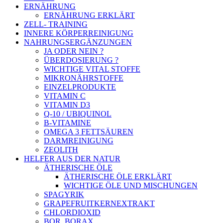
ERNÄHRUNG
ERNÄHRUNG ERKLÄRT
ZELL- TRAINING
INNERE KÖRPERREINIGUNG
NAHRUNGSERGÄNZUNGEN
JA ODER NEIN ?
ÜBERDOSIERUNG ?
WICHTIGE VITAL STOFFE
MIKRONÄHRSTOFFE
EINZELPRODUKTE
VITAMIN C
VITAMIN D3
Q-10 / UBIQUINOL
B-VITAMINE
OMEGA 3 FETTSÄUREN
DARMREINIGUNG
ZEOLITH
HELFER AUS DER NATUR
ÄTHERISCHE ÖLE
ÄTHERISCHE ÖLE ERKLÄRT
WICHTIGE ÖLE UND MISCHUNGEN
SPAGYRIK
GRAPEFRUITKERNEXTRAKT
CHLORDIOXID
BOR, BORAX