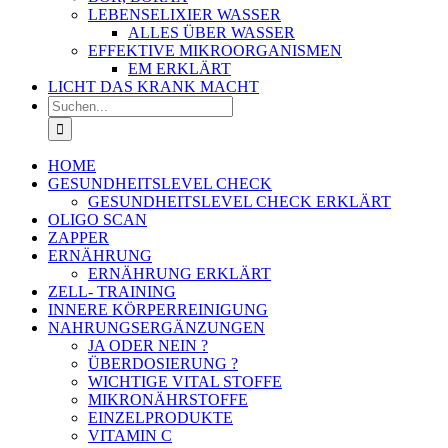
LEBENSELIXIER WASSER
ALLES ÜBER WASSER
EFFEKTIVE MIKROORGANISMEN
EM ERKLÄRT
LICHT DAS KRANK MACHT
Suche
nach:
HOME
GESUNDHEITSLEVEL CHECK
GESUNDHEITSLEVEL CHECK ERKLÄRT
OLIGO SCAN
ZAPPER
ERNÄHRUNG
ERNÄHRUNG ERKLÄRT
ZELL- TRAINING
INNERE KÖRPERREINIGUNG
NAHRUNGSERGÄNZUNGEN
JA ODER NEIN ?
ÜBERDOSIERUNG ?
WICHTIGE VITAL STOFFE
MIKRONÄHRSTOFFE
EINZELPRODUKTE
VITAMIN C