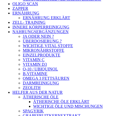
OLIGO SCAN
ZAPPER
ERNÄHRUNG
ERNÄHRUNG ERKLÄRT
ZELL- TRAINING
INNERE KÖRPERREINIGUNG
NAHRUNGSERGÄNZUNGEN
JA ODER NEIN ?
ÜBERDOSIERUNG ?
WICHTIGE VITAL STOFFE
MIKRONÄHRSTOFFE
EINZELPRODUKTE
VITAMIN C
VITAMIN D3
Q-10 / UBIQUINOL
B-VITAMINE
OMEGA 3 FETTSÄUREN
DARMREINIGUNG
ZEOLITH
HELFER AUS DER NATUR
ÄTHERISCHE ÖLE
ÄTHERISCHE ÖLE ERKLÄRT
WICHTIGE ÖLE UND MISCHUNGEN
SPAGYRIK
GRAPEFRUITKERNEXTRAKT