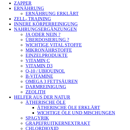
ZAPPER
ERNÄHRUNG
ERNÄHRUNG ERKLÄRT
ZELL- TRAINING
INNERE KÖRPERREINIGUNG
NAHRUNGSERGÄNZUNGEN
JA ODER NEIN ?
ÜBERDOSIERUNG ?
WICHTIGE VITAL STOFFE
MIKRONÄHRSTOFFE
EINZELPRODUKTE
VITAMIN C
VITAMIN D3
Q-10 / UBIQUINOL
B-VITAMINE
OMEGA 3 FETTSÄUREN
DARMREINIGUNG
ZEOLITH
HELFER AUS DER NATUR
ÄTHERISCHE ÖLE
ÄTHERISCHE ÖLE ERKLÄRT
WICHTIGE ÖLE UND MISCHUNGEN
SPAGYRIK
GRAPEFRUITKERNEXTRAKT
CHLORDIOXID