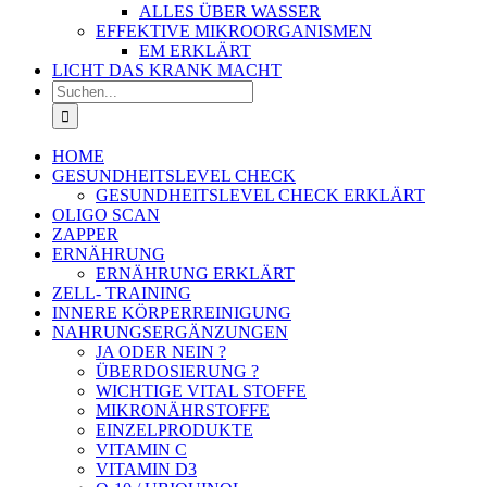
ALLES ÜBER WASSER
EFFEKTIVE MIKROORGANISMEN
EM ERKLÄRT
LICHT DAS KRANK MACHT
Suche
nach:
HOME
GESUNDHEITSLEVEL CHECK
GESUNDHEITSLEVEL CHECK ERKLÄRT
OLIGO SCAN
ZAPPER
ERNÄHRUNG
ERNÄHRUNG ERKLÄRT
ZELL- TRAINING
INNERE KÖRPERREINIGUNG
NAHRUNGSERGÄNZUNGEN
JA ODER NEIN ?
ÜBERDOSIERUNG ?
WICHTIGE VITAL STOFFE
MIKRONÄHRSTOFFE
EINZELPRODUKTE
VITAMIN C
VITAMIN D3