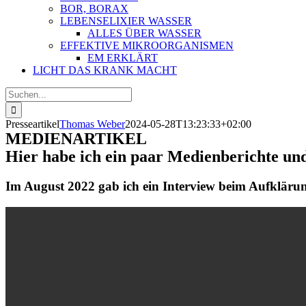
BOR, BORAX
LEBENSELIXIER WASSER
ALLES ÜBER WASSER
EFFEKTIVE MIKROORGANISMEN
EM ERKLÄRT
LICHT DAS KRANK MACHT
Suche
nach:
Presseartikel
Thomas Weber
2024-05-28T13:23:33+02:00
MEDIENARTIKEL
Hier habe ich ein paar Medienberichte un
Im August 2022 gab ich ein Interview beim Aufkläru