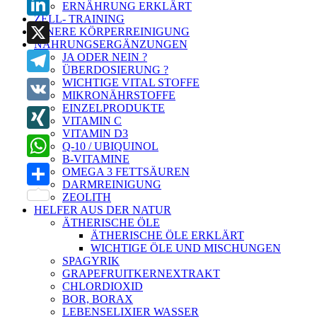
ERNÄHRUNG ERKLÄRT
ZELL- TRAINING
LinkedIn
INNERE KÖRPERREINIGUNG
NAHRUNGSERGÄNZUNGEN
X
JA ODER NEIN ?
ÜBERDOSIERUNG ?
WICHTIGE VITAL STOFFE
Telegram
MIKRONÄHRSTOFFE
EINZELPRODUKTE
VK
VITAMIN C
VITAMIN D3
XING
Q-10 / UBIQUINOL
B-VITAMINE
WhatsApp
OMEGA 3 FETTSÄUREN
DARMREINIGUNG
Teilen
ZEOLITH
HELFER AUS DER NATUR
ÄTHERISCHE ÖLE
ÄTHERISCHE ÖLE ERKLÄRT
WICHTIGE ÖLE UND MISCHUNGEN
SPAGYRIK
GRAPEFRUITKERNEXTRAKT
CHLORDIOXID
BOR, BORAX
LEBENSELIXIER WASSER