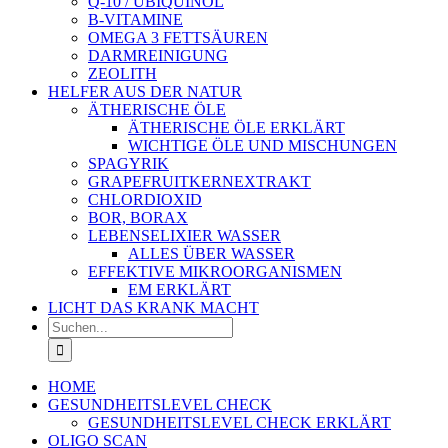
Q-10 / UBIQUINOL
B-VITAMINE
OMEGA 3 FETTSÄUREN
DARMREINIGUNG
ZEOLITH
HELFER AUS DER NATUR
ÄTHERISCHE ÖLE
ÄTHERISCHE ÖLE ERKLÄRT
WICHTIGE ÖLE UND MISCHUNGEN
SPAGYRIK
GRAPEFRUITKERNEXTRAKT
CHLORDIOXID
BOR, BORAX
LEBENSELIXIER WASSER
ALLES ÜBER WASSER
EFFEKTIVE MIKROORGANISMEN
EM ERKLÄRT
LICHT DAS KRANK MACHT
Suche
nach:
HOME
GESUNDHEITSLEVEL CHECK
GESUNDHEITSLEVEL CHECK ERKLÄRT
OLIGO SCAN