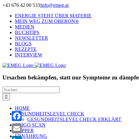
Zum
+43 676 42 00 533
|
info@emeg.at
Inhalt
ENERGIE STEHT ÜBER MATERIE
springen
MEIN WEG ZUM OBERON®
MEDIEN
BUCHTIPS
NEWSLETTER
BLOGS
REZEPTE
INTERVIEW
Ursachen bekämpfen, statt nur Symptome zu dämpfe
Suche
nach:
HOME
GESUNDHEITSLEVEL CHECK
GESUNDHEITSLEVEL CHECK ERKLÄRT
OLIGO SCAN
Facebook
ZAPPER
ERNÄHRUNG
Email