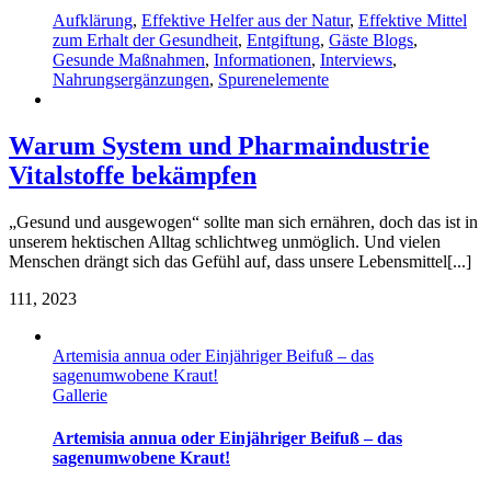
Aufklärung
,
Effektive Helfer aus der Natur
,
Effektive Mittel
zum Erhalt der Gesundheit
,
Entgiftung
,
Gäste Blogs
,
Gesunde Maßnahmen
,
Informationen
,
Interviews
,
Nahrungsergänzungen
,
Spurenelemente
Warum System und Pharmaindustrie
Vitalstoffe bekämpfen
„Gesund und ausgewogen“ sollte man sich ernähren, doch das ist in
unserem hektischen Alltag schlichtweg unmöglich. Und vielen
Menschen drängt sich das Gefühl auf, dass unsere Lebensmittel[...]
1
11, 2023
Artemisia annua oder Einjähriger Beifuß – das
sagenumwobene Kraut!
Gallerie
Artemisia annua oder Einjähriger Beifuß – das
sagenumwobene Kraut!