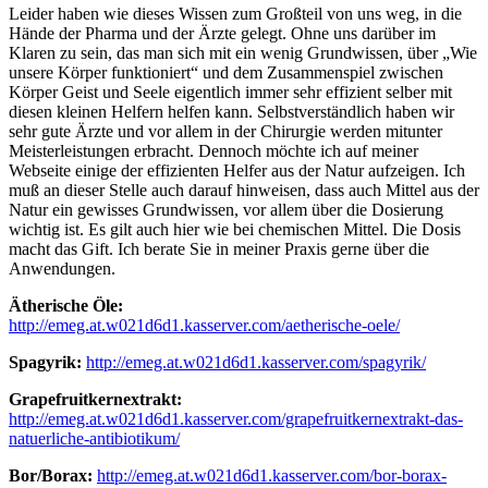
Leider haben wie dieses Wissen zum Großteil von uns weg, in die
Hände der Pharma und der Ärzte gelegt. Ohne uns darüber im
Klaren zu sein, das man sich mit ein wenig Grundwissen, über „Wie
unsere Körper funktioniert“ und dem Zusammenspiel zwischen
Körper Geist und Seele eigentlich immer sehr effizient selber mit
diesen kleinen Helfern helfen kann. Selbstverständlich haben wir
sehr gute Ärzte und vor allem in der Chirurgie werden mitunter
Meisterleistungen erbracht. Dennoch möchte ich auf meiner
Webseite einige der effizienten Helfer aus der Natur aufzeigen. Ich
muß an dieser Stelle auch darauf hinweisen, dass auch Mittel aus der
Natur ein gewisses Grundwissen, vor allem über die Dosierung
wichtig ist. Es gilt auch hier wie bei chemischen Mittel. Die Dosis
macht das Gift. Ich berate Sie in meiner Praxis gerne über die
Anwendungen.
Ätherische Öle:
http://emeg.at.w021d6d1.kasserver.com/aetherische-oele/
Spagyrik:
http://emeg.at.w021d6d1.kasserver.com/spagyrik/
Grapefruitkernextrakt:
http://emeg.at.w021d6d1.kasserver.com/grapefruitkernextrakt-das-
natuerliche-antibiotikum/
Bor/Borax:
http://emeg.at.w021d6d1.kasserver.com/bor-borax-