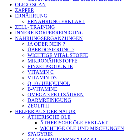
OLIGO SCAN
ZAPPER
ERNÄHRUNG
ERNÄHRUNG ERKLÄRT
ZELL- TRAINING
INNERE KÖRPERREINIGUNG
NAHRUNGSERGÄNZUNGEN
JA ODER NEIN ?
ÜBERDOSIERUNG ?
WICHTIGE VITAL STOFFE
MIKRONÄHRSTOFFE
EINZELPRODUKTE
VITAMIN C
VITAMIN D3
Q-10 / UBIQUINOL
B-VITAMINE
OMEGA 3 FETTSÄUREN
DARMREINIGUNG
ZEOLITH
HELFER AUS DER NATUR
ÄTHERISCHE ÖLE
ÄTHERISCHE ÖLE ERKLÄRT
WICHTIGE ÖLE UND MISCHUNGEN
SPAGYRIK
GRAPEFRUITKERNEXTRAKT