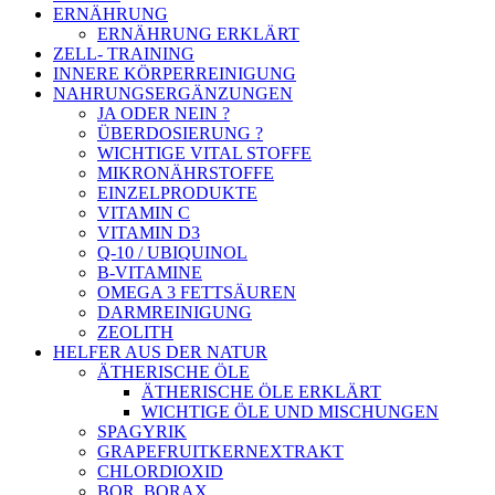
ERNÄHRUNG
ERNÄHRUNG ERKLÄRT
ZELL- TRAINING
INNERE KÖRPERREINIGUNG
NAHRUNGSERGÄNZUNGEN
JA ODER NEIN ?
ÜBERDOSIERUNG ?
WICHTIGE VITAL STOFFE
MIKRONÄHRSTOFFE
EINZELPRODUKTE
VITAMIN C
VITAMIN D3
Q-10 / UBIQUINOL
B-VITAMINE
OMEGA 3 FETTSÄUREN
DARMREINIGUNG
ZEOLITH
HELFER AUS DER NATUR
ÄTHERISCHE ÖLE
ÄTHERISCHE ÖLE ERKLÄRT
WICHTIGE ÖLE UND MISCHUNGEN
SPAGYRIK
GRAPEFRUITKERNEXTRAKT
CHLORDIOXID
BOR, BORAX