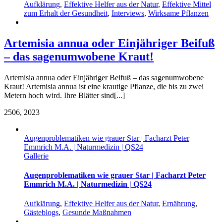
Aufklärung
,
Effektive Helfer aus der Natur
,
Effektive Mittel
zum Erhalt der Gesundheit
,
Interviews
,
Wirksame Pflanzen
Artemisia annua oder Einjähriger Beifuß
– das sagenumwobene Kraut!
Artemisia annua oder Einjähriger Beifuß – das sagenumwobene
Kraut! Artemisia annua ist eine krautige Pflanze, die bis zu zwei
Metern hoch wird. Ihre Blätter sind[...]
25
06, 2023
Augenproblematiken wie grauer Star | Facharzt Peter
Emmrich M.A. | Naturmedizin | QS24
Gallerie
Augenproblematiken wie grauer Star | Facharzt Peter
Emmrich M.A. | Naturmedizin | QS24
Aufklärung
,
Effektive Helfer aus der Natur
,
Ernährung
,
Gästeblogs
,
Gesunde Maßnahmen