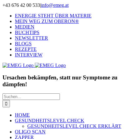
Zum
+43 676 42 00 533
|
info@emeg.at
Inhalt
ENERGIE STEHT ÜBER MATERIE
springen
MEIN WEG ZUM OBERON®
MEDIEN
BUCHTIPS
NEWSLETTER
BLOGS
REZEPTE
INTERVIEW
Ursachen bekämpfen, statt nur Symptome zu
dämpfen!
Suche
nach:
HOME
GESUNDHEITSLEVEL CHECK
GESUNDHEITSLEVEL CHECK ERKLÄRT
OLIGO SCAN
ZAPPER