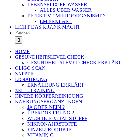
LEBENSELIXIER WASSER
ALLES ÜBER WASSER
EFFEKTIVE MIKROORGANISMEN
EM ERKLÄRT
LICHT DAS KRANK MACHT
Suche
nach:
HOME
GESUNDHEITSLEVEL CHECK
GESUNDHEITSLEVEL CHECK ERKLÄRT
OLIGO SCAN
ZAPPER
ERNÄHRUNG
ERNÄHRUNG ERKLÄRT
ZELL- TRAINING
INNERE KÖRPERREINIGUNG
NAHRUNGSERGÄNZUNGEN
JA ODER NEIN ?
ÜBERDOSIERUNG ?
WICHTIGE VITAL STOFFE
MIKRONÄHRSTOFFE
EINZELPRODUKTE
VITAMIN C