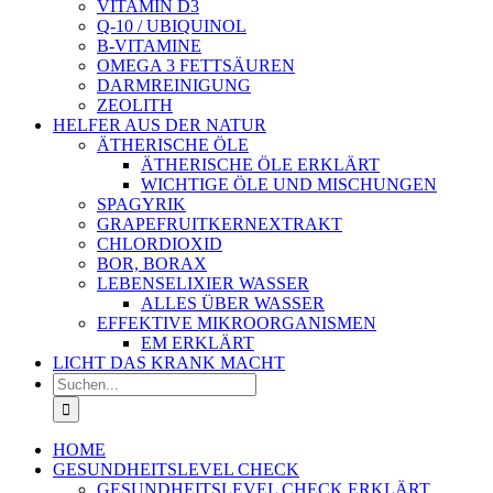
VITAMIN D3
Q-10 / UBIQUINOL
B-VITAMINE
OMEGA 3 FETTSÄUREN
DARMREINIGUNG
ZEOLITH
HELFER AUS DER NATUR
ÄTHERISCHE ÖLE
ÄTHERISCHE ÖLE ERKLÄRT
WICHTIGE ÖLE UND MISCHUNGEN
SPAGYRIK
GRAPEFRUITKERNEXTRAKT
CHLORDIOXID
BOR, BORAX
LEBENSELIXIER WASSER
ALLES ÜBER WASSER
EFFEKTIVE MIKROORGANISMEN
EM ERKLÄRT
LICHT DAS KRANK MACHT
Suche
nach:
HOME
GESUNDHEITSLEVEL CHECK
GESUNDHEITSLEVEL CHECK ERKLÄRT