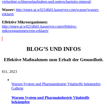
vielseitige-schluesselaufgaben-und-unterschaetztes-mineral/
Wasser:
http://emeg.at.w021d6d1.kasserver.com/wasser/wasser-
erklaert/
Effektive Mikroorganismen:
http://emeg.at.w021d6d1.kasserver.com/effektive-
mikroorganismen/ems-erklaert/
BLOG’S UND INFOS
Effektive Maßnahmen zum Erhalt der Gesundheit.
6
11, 2023
Warum System und Pharmaindustrie Vitalstoffe bekämpfen
Gallerie
Warum System und Pharmaindustrie Vitalstoffe
bekämpfen