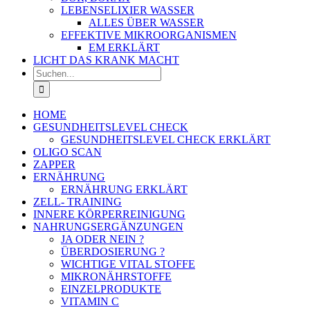
LEBENSELIXIER WASSER
ALLES ÜBER WASSER
EFFEKTIVE MIKROORGANISMEN
EM ERKLÄRT
LICHT DAS KRANK MACHT
Suche
nach:
HOME
GESUNDHEITSLEVEL CHECK
GESUNDHEITSLEVEL CHECK ERKLÄRT
OLIGO SCAN
ZAPPER
ERNÄHRUNG
ERNÄHRUNG ERKLÄRT
ZELL- TRAINING
INNERE KÖRPERREINIGUNG
NAHRUNGSERGÄNZUNGEN
JA ODER NEIN ?
ÜBERDOSIERUNG ?
WICHTIGE VITAL STOFFE
MIKRONÄHRSTOFFE
EINZELPRODUKTE
VITAMIN C