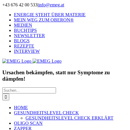
Zum
+43 676 42 00 533
|
info@emeg.at
Inhalt
ENERGIE STEHT ÜBER MATERIE
springen
MEIN WEG ZUM OBERON®
MEDIEN
BUCHTIPS
NEWSLETTER
BLOGS
REZEPTE
INTERVIEW
Ursachen bekämpfen, statt nur Symptome zu
dämpfen!
Suche
nach:
HOME
GESUNDHEITSLEVEL CHECK
GESUNDHEITSLEVEL CHECK ERKLÄRT
OLIGO SCAN
ZAPPER