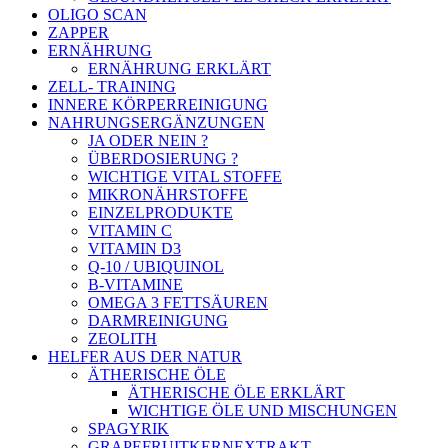
OLIGO SCAN
ZAPPER
ERNÄHRUNG
ERNÄHRUNG ERKLÄRT
ZELL- TRAINING
INNERE KÖRPERREINIGUNG
NAHRUNGSERGÄNZUNGEN
JA ODER NEIN ?
ÜBERDOSIERUNG ?
WICHTIGE VITAL STOFFE
MIKRONÄHRSTOFFE
EINZELPRODUKTE
VITAMIN C
VITAMIN D3
Q-10 / UBIQUINOL
B-VITAMINE
OMEGA 3 FETTSÄUREN
DARMREINIGUNG
ZEOLITH
HELFER AUS DER NATUR
ÄTHERISCHE ÖLE
ÄTHERISCHE ÖLE ERKLÄRT
WICHTIGE ÖLE UND MISCHUNGEN
SPAGYRIK
GRAPEFRUITKERNEXTRAKT