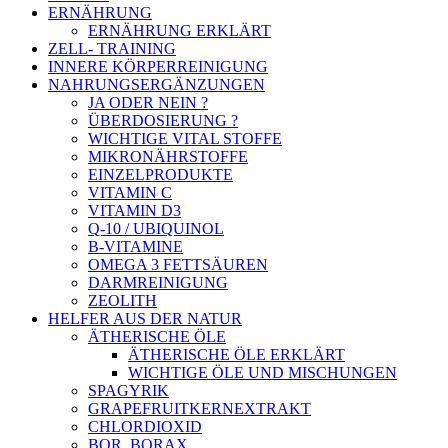
ERNÄHRUNG
ERNÄHRUNG ERKLÄRT
ZELL- TRAINING
INNERE KÖRPERREINIGUNG
NAHRUNGSERGÄNZUNGEN
JA ODER NEIN ?
ÜBERDOSIERUNG ?
WICHTIGE VITAL STOFFE
MIKRONÄHRSTOFFE
EINZELPRODUKTE
VITAMIN C
VITAMIN D3
Q-10 / UBIQUINOL
B-VITAMINE
OMEGA 3 FETTSÄUREN
DARMREINIGUNG
ZEOLITH
HELFER AUS DER NATUR
ÄTHERISCHE ÖLE
ÄTHERISCHE ÖLE ERKLÄRT
WICHTIGE ÖLE UND MISCHUNGEN
SPAGYRIK
GRAPEFRUITKERNEXTRAKT
CHLORDIOXID
BOR, BORAX