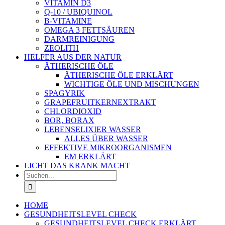
VITAMIN D3
Q-10 / UBIQUINOL
B-VITAMINE
OMEGA 3 FETTSÄUREN
DARMREINIGUNG
ZEOLITH
HELFER AUS DER NATUR
ÄTHERISCHE ÖLE
ÄTHERISCHE ÖLE ERKLÄRT
WICHTIGE ÖLE UND MISCHUNGEN
SPAGYRIK
GRAPEFRUITKERNEXTRAKT
CHLORDIOXID
BOR, BORAX
LEBENSELIXIER WASSER
ALLES ÜBER WASSER
EFFEKTIVE MIKROORGANISMEN
EM ERKLÄRT
LICHT DAS KRANK MACHT
Suche
nach:
HOME
GESUNDHEITSLEVEL CHECK
GESUNDHEITSLEVEL CHECK ERKLÄRT