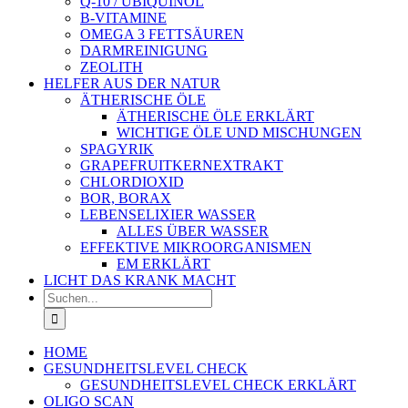
Q-10 / UBIQUINOL
B-VITAMINE
OMEGA 3 FETTSÄUREN
DARMREINIGUNG
ZEOLITH
HELFER AUS DER NATUR
ÄTHERISCHE ÖLE
ÄTHERISCHE ÖLE ERKLÄRT
WICHTIGE ÖLE UND MISCHUNGEN
SPAGYRIK
GRAPEFRUITKERNEXTRAKT
CHLORDIOXID
BOR, BORAX
LEBENSELIXIER WASSER
ALLES ÜBER WASSER
EFFEKTIVE MIKROORGANISMEN
EM ERKLÄRT
LICHT DAS KRANK MACHT
Suche
nach:
HOME
GESUNDHEITSLEVEL CHECK
GESUNDHEITSLEVEL CHECK ERKLÄRT
OLIGO SCAN