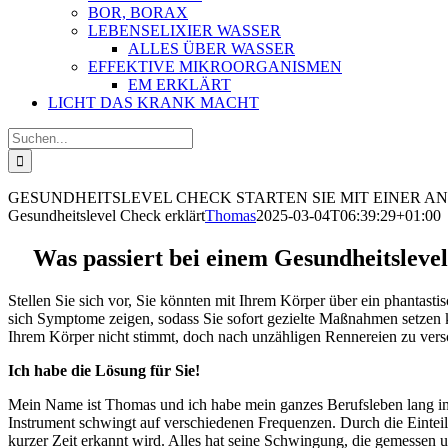
BOR, BORAX
LEBENSELIXIER WASSER
ALLES ÜBER WASSER
EFFEKTIVE MIKROORGANISMEN
EM ERKLÄRT
LICHT DAS KRANK MACHT
Suche
nach:
GESUNDHEITSLEVEL CHECK
STARTEN SIE MIT EINER A
Gesundheitslevel Check erklärt
Thomas
2025-03-04T06:39:29+01:00
Was passiert bei einem Gesundheitsleve
Stellen Sie sich vor, Sie könnten mit Ihrem Körper über ein phantast
sich Symptome zeigen, sodass Sie sofort gezielte Maßnahmen setzen kö
Ihrem Körper nicht stimmt, doch nach unzähligen Rennereien zu versch
Ich habe die Lösung für Sie!
Mein Name ist Thomas und ich habe mein ganzes Berufsleben lang imm
Instrument schwingt auf verschiedenen Frequenzen. Durch die Eintei
kurzer Zeit erkannt wird. Alles hat seine Schwingung, die gemessen u