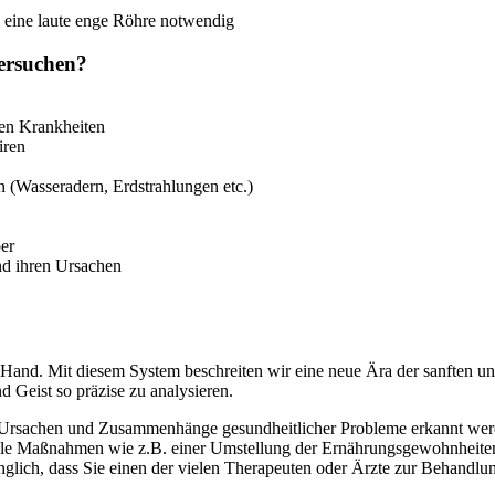
n eine laute enge Röhre notwendig
ersuchen?
ven Krankheiten
iren
(Wasseradern, Erdstrahlungen etc.)
er
d ihren Ursachen
and. Mit diesem System beschreiten wir eine neue Ära der sanften un
 Geist so präzise zu analysieren.
sachen und Zusammenhänge gesundheitlicher Probleme erkannt werde
imple Maßnahmen wie z.B. einer Umstellung der Ernährungsgewohnheite
glich, dass Sie einen der vielen Therapeuten oder Ärzte zur Behandlu