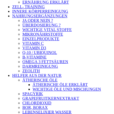
ERNÄHRUNG ERKLÄRT
ZELL- TRAINING
INNERE KÖRPERREINIGUNG
NAHRUNGSERGÄNZUNGEN
JA ODER NEIN ?
ÜBERDOSIERUNG ?
WICHTIGE VITAL STOFFE
MIKRONÄHRSTOFFE
EINZELPRODUKTE
VITAMIN C
VITAMIN D3
Q-10 / UBIQUINOL
B-VITAMINE
OMEGA 3 FETTSÄUREN
DARMREINIGUNG
ZEOLITH
HELFER AUS DER NATUR
ÄTHERISCHE ÖLE
ÄTHERISCHE ÖLE ERKLÄRT
WICHTIGE ÖLE UND MISCHUNGEN
SPAGYRIK
GRAPEFRUITKERNEXTRAKT
CHLORDIOXID
BOR, BORAX
LEBENSELIXIER WASSER