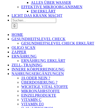
ALLES ÜBER WASSER
EFFEKTIVE MIKROORGANISMEN
EM ERKLÄRT
LICHT DAS KRANK MACHT
Suche
nach:
HOME
GESUNDHEITSLEVEL CHECK
GESUNDHEITSLEVEL CHECK ERKLÄRT
OLIGO SCAN
ZAPPER
ERNÄHRUNG
ERNÄHRUNG ERKLÄRT
ZELL- TRAINING
INNERE KÖRPERREINIGUNG
NAHRUNGSERGÄNZUNGEN
JA ODER NEIN ?
ÜBERDOSIERUNG ?
WICHTIGE VITAL STOFFE
MIKRONÄHRSTOFFE
EINZELPRODUKTE
VITAMIN C
VITAMIN D3