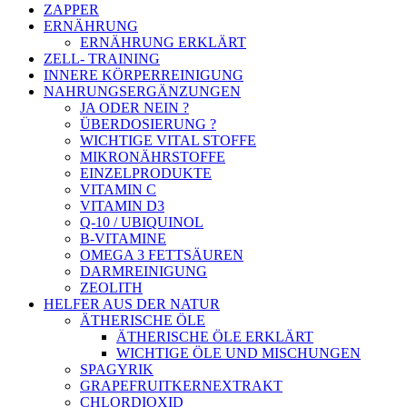
ZAPPER
ERNÄHRUNG
ERNÄHRUNG ERKLÄRT
ZELL- TRAINING
INNERE KÖRPERREINIGUNG
NAHRUNGSERGÄNZUNGEN
JA ODER NEIN ?
ÜBERDOSIERUNG ?
WICHTIGE VITAL STOFFE
MIKRONÄHRSTOFFE
EINZELPRODUKTE
VITAMIN C
VITAMIN D3
Q-10 / UBIQUINOL
B-VITAMINE
OMEGA 3 FETTSÄUREN
DARMREINIGUNG
ZEOLITH
HELFER AUS DER NATUR
ÄTHERISCHE ÖLE
ÄTHERISCHE ÖLE ERKLÄRT
WICHTIGE ÖLE UND MISCHUNGEN
SPAGYRIK
GRAPEFRUITKERNEXTRAKT
CHLORDIOXID