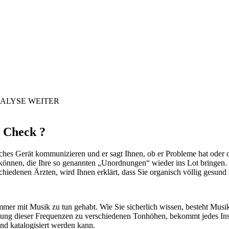
NALYSE
WEITER
l Check ?
isches Gerät kommunizieren und er sagt Ihnen, ob er Probleme hat oder 
nnen, die Ihre so genannten „Unordnungen“ wieder ins Lot bringen. Oder
iedenen Ärzten, wird Ihnen erklärt, dass Sie organisch völlig gesund 
er mit Musik zu tun gehabt. Wie Sie sicherlich wissen, besteht Musi
lung dieser Frequenzen zu verschiedenen Tonhöhen, bekommt jedes Inst
nd katalogisiert werden kann.