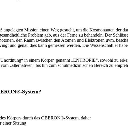
roß angelegten Mission einen Weg gesucht, um die Kosmonauten der dam
gesundheitliche Problem gab, aus der Ferne zu behandeln. Der Schlüsse
tonen, den Raum zwischen den Atomen und Elektronen uvm. beschäftigt
chwingt und genau dies kann gemessen werden. Die Wissenschaftler hab
ordnung“ in einem Körper, genannt „ENTROPIE“, sowohl zu erkennen, 
vom „alternativen“ bis hin zum schulmedizinischen Bereich zu empfeh
 OBERON®-System?
ung des Körpers durch das OBERON®-System, daher
r einer Sitzung