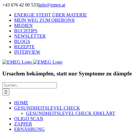
Zum
+43 676 42 00 533
|
info@emeg.at
Inhalt
ENERGIE STEHT ÜBER MATERIE
springen
MEIN WEG ZUM OBERON®
MEDIEN
BUCHTIPS
NEWSLETTER
BLOGS
REZEPTE
INTERVIEW
Ursachen bekämpfen, statt nur Symptome zu dämpfe
Suche
nach:
HOME
GESUNDHEITSLEVEL CHECK
GESUNDHEITSLEVEL CHECK ERKLÄRT
OLIGO SCAN
ZAPPER
ERNÄHRUNG