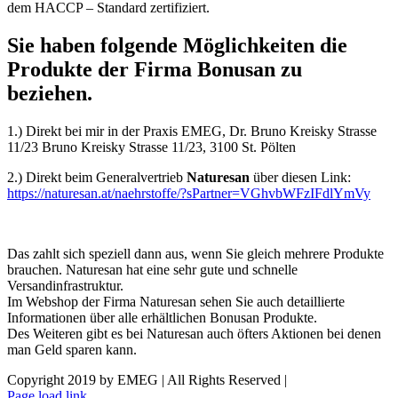
dem HACCP – Standard zertifiziert.
Sie haben folgende Möglichkeiten die
Produkte der Firma Bonusan zu
beziehen.
1.) Direkt bei mir in der Praxis EMEG, Dr. Bruno Kreisky Strasse
11/23 Bruno Kreisky Strasse 11/23, 3100 St. Pölten
2.) Direkt beim Generalvertrieb
Naturesan
über diesen Link:
https://naturesan.at/naehrstoffe/?sPartner=VGhvbWFzIFdlYmVy
Das zahlt sich speziell dann aus, wenn Sie gleich mehrere Produkte
brauchen. Naturesan hat eine sehr gute und schnelle
Versandinfrastruktur.
Im Webshop der Firma Naturesan sehen Sie auch detaillierte
Informationen über alle erhältlichen Bonusan Produkte.
Des Weiteren gibt es bei Naturesan auch öfters Aktionen bei denen
man Geld sparen kann.
Copyright 2019 by EMEG | All Rights Reserved |
Facebook
X
Instagram
LinkedIn
Xing
Pinterest
Vk
Toggle
Page load link