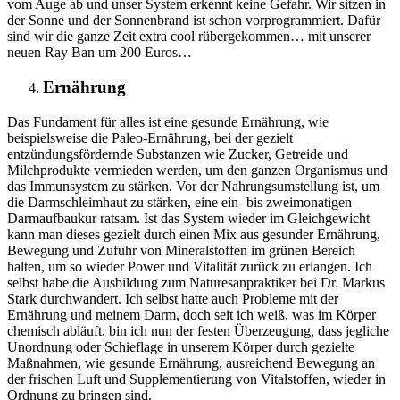
vom Auge ab und unser System erkennt keine Gefahr. Wir sitzen in
der Sonne und der Sonnenbrand ist schon vorprogrammiert. Dafür
sind wir die ganze Zeit extra cool rübergekommen… mit unserer
neuen Ray Ban um 200 Euros…
Ernährung
Das Fundament für alles ist eine gesunde Ernährung, wie
beispielsweise die Paleo-Ernährung, bei der gezielt
entzündungsfördernde Substanzen wie Zucker, Getreide und
Milchprodukte vermieden werden, um den ganzen Organismus und
das Immunsystem zu stärken. Vor der Nahrungsumstellung ist, um
die Darmschleimhaut zu stärken, eine ein- bis zweimonatigen
Darmaufbaukur ratsam. Ist das System wieder im Gleichgewicht
kann man dieses gezielt durch einen Mix aus gesunder Ernährung,
Bewegung und Zufuhr von Mineralstoffen im grünen Bereich
halten, um so wieder Power und Vitalität zurück zu erlangen. Ich
selbst habe die Ausbildung zum Naturesanpraktiker bei Dr. Markus
Stark durchwandert. Ich selbst hatte auch Probleme mit der
Ernährung und meinem Darm, doch seit ich weiß, was im Körper
chemisch abläuft, bin ich nun der festen Überzeugung, dass jegliche
Unordnung oder Schieflage in unserem Körper durch gezielte
Maßnahmen, wie gesunde Ernährung, ausreichend Bewegung an
der frischen Luft und Supplementierung von Vitalstoffen, wieder in
Ordnung zu bringen sind.