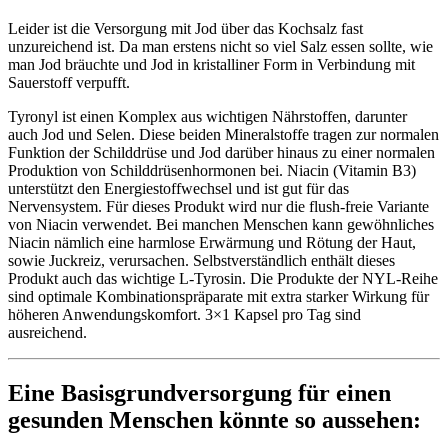
Leider ist die Versorgung mit Jod über das Kochsalz fast
unzureichend ist. Da man erstens nicht so viel Salz essen sollte, wie
man Jod bräuchte und Jod in kristalliner Form in Verbindung mit
Sauerstoff verpufft.
Tyronyl ist einen Komplex aus wichtigen Nährstoffen, darunter
auch Jod und Selen. Diese beiden Mineralstoffe tragen zur normalen
Funktion der Schilddrüse und Jod darüber hinaus zu einer normalen
Produktion von Schilddrüsenhormonen bei. Niacin (Vitamin B3)
unterstützt den Energiestoffwechsel und ist gut für das
Nervensystem. Für dieses Produkt wird nur die flush-freie Variante
von Niacin verwendet. Bei manchen Menschen kann gewöhnliches
Niacin nämlich eine harmlose Erwärmung und Rötung der Haut,
sowie Juckreiz, verursachen. Selbstverständlich enthält dieses
Produkt auch das wichtige L-Tyrosin. Die Produkte der NYL-Reihe
sind optimale Kombinationspräparate mit extra starker Wirkung für
höheren Anwendungskomfort. 3×1 Kapsel pro Tag sind
ausreichend.
Eine Basisgrundversorgung für einen
gesunden Menschen könnte so aussehen: