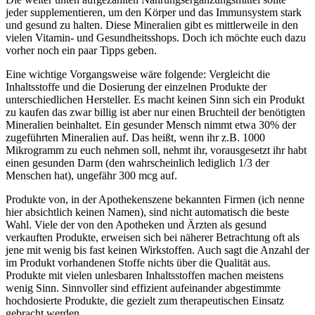
jeder supplementieren, um den Körper und das Immunsystem stark
und gesund zu halten. Diese Mineralien gibt es mittlerweile in den
vielen Vitamin- und Gesundheitsshops. Doch ich möchte euch dazu
vorher noch ein paar Tipps geben.
Eine wichtige Vorgangsweise wäre folgende: Vergleicht die
Inhaltsstoffe und die Dosierung der einzelnen Produkte der
unterschiedlichen Hersteller. Es macht keinen Sinn sich ein Produkt
zu kaufen das zwar billig ist aber nur einen Bruchteil der benötigten
Mineralien beinhaltet. Ein gesunder Mensch nimmt etwa 30% der
zugeführten Mineralien auf. Das heißt, wenn ihr z.B. 1000
Mikrogramm zu euch nehmen soll, nehmt ihr, vorausgesetzt ihr habt
einen gesunden Darm (den wahrscheinlich lediglich 1/3 der
Menschen hat), ungefähr 300 mcg auf.
Produkte von, in der Apothekenszene bekannten Firmen (ich nenne
hier absichtlich keinen Namen), sind nicht automatisch die beste
Wahl. Viele der von den Apotheken und Ärzten als gesund
verkauften Produkte, erweisen sich bei näherer Betrachtung oft als
jene mit wenig bis fast keinen Wirkstoffen. Auch sagt die Anzahl der
im Produkt vorhandenen Stoffe nichts über die Qualität aus.
Produkte mit vielen unlesbaren Inhaltsstoffen machen meistens
wenig Sinn. Sinnvoller sind effizient aufeinander abgestimmte
hochdosierte Produkte, die gezielt zum therapeutischen Einsatz
gebracht werden.