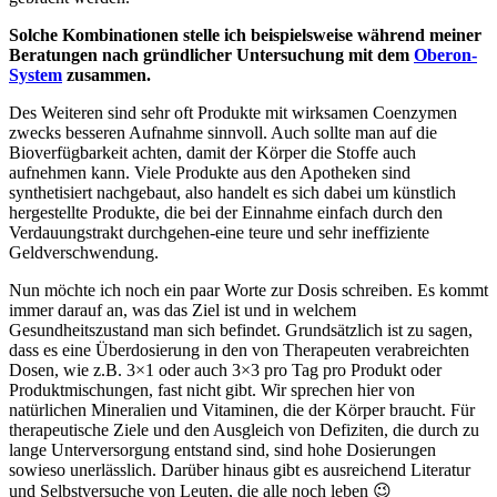
Solche Kombinationen stelle ich beispielsweise während meiner
Beratungen nach gründlicher Untersuchung mit dem
Oberon-
System
zusammen.
Des Weiteren sind sehr oft Produkte mit wirksamen Coenzymen
zwecks besseren Aufnahme sinnvoll. Auch sollte man auf die
Bioverfügbarkeit achten, damit der Körper die Stoffe auch
aufnehmen kann. Viele Produkte aus den Apotheken sind
synthetisiert nachgebaut, also handelt es sich dabei um künstlich
hergestellte Produkte, die bei der Einnahme einfach durch den
Verdauungstrakt durchgehen-eine teure und sehr ineffiziente
Geldverschwendung.
Nun möchte ich noch ein paar Worte zur Dosis schreiben. Es kommt
immer darauf an, was das Ziel ist und in welchem
Gesundheitszustand man sich befindet. Grundsätzlich ist zu sagen,
dass es eine Überdosierung in den von Therapeuten verabreichten
Dosen, wie z.B. 3×1 oder auch 3×3 pro Tag pro Produkt oder
Produktmischungen, fast nicht gibt. Wir sprechen hier von
natürlichen Mineralien und Vitaminen, die der Körper braucht. Für
therapeutische Ziele und den Ausgleich von Defiziten, die durch zu
lange Unterversorgung entstand sind, sind hohe Dosierungen
sowieso unerlässlich. Darüber hinaus gibt es ausreichend Literatur
und Selbstversuche von Leuten, die alle noch leben 😉