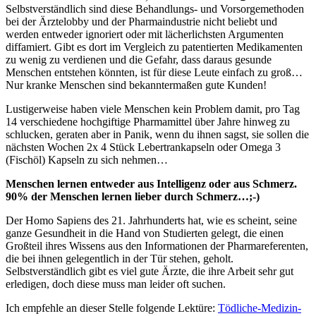
Selbstverständlich sind diese Behandlungs- und Vorsorgemethoden
bei der Ärztelobby und der Pharmaindustrie nicht beliebt und
werden entweder ignoriert oder mit lächerlichsten Argumenten
diffamiert. Gibt es dort im Vergleich zu patentierten Medikamenten
zu wenig zu verdienen und die Gefahr, dass daraus gesunde
Menschen entstehen könnten, ist für diese Leute einfach zu groß…
Nur kranke Menschen sind bekanntermaßen gute Kunden!
Lustigerweise haben viele Menschen kein Problem damit, pro Tag
14 verschiedene hochgiftige Pharmamittel über Jahre hinweg zu
schlucken, geraten aber in Panik, wenn du ihnen sagst, sie sollen die
nächsten Wochen 2x 4 Stück Lebertrankapseln oder Omega 3
(Fischöl) Kapseln zu sich nehmen…
Menschen lernen entweder aus Intelligenz oder aus Schmerz.
90% der Menschen lernen lieber durch Schmerz…;-)
Der Homo Sapiens des 21. Jahrhunderts hat, wie es scheint, seine
ganze Gesundheit in die Hand von Studierten gelegt, die einen
Großteil ihres Wissens aus den Informationen der Pharmareferenten,
die bei ihnen gelegentlich in der Tür stehen, geholt.
Selbstverständlich gibt es viel gute Ärzte, die ihre Arbeit sehr gut
erledigen, doch diese muss man leider oft suchen.
Ich empfehle an dieser Stelle folgende Lektüre:
Tödliche-Medizin-