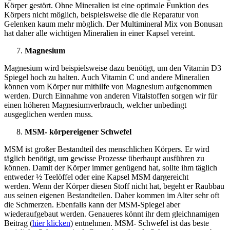
Körper gestört. Ohne Mineralien ist eine optimale Funktion des
Körpers nicht möglich, beispielsweise die die Reparatur von
Gelenken kaum mehr möglich. Der Multimineral Mix von Bonusan
hat daher alle wichtigen Mineralien in einer Kapsel vereint.
Magnesium
Magnesium wird beispielsweise dazu benötigt, um den Vitamin D3
Spiegel hoch zu halten. Auch Vitamin C und andere Mineralien
können vom Körper nur mithilfe von Magnesium aufgenommen
werden. Durch Einnahme von anderen Vitalstoffen sorgen wir für
einen höheren Magnesiumverbrauch, welcher unbedingt
ausgeglichen werden muss.
MSM- körpereigener Schwefel
MSM ist großer Bestandteil des menschlichen Körpers. Er wird
täglich benötigt, um gewisse Prozesse überhaupt ausführen zu
können. Damit der Körper immer genügend hat, sollte ihm täglich
entweder ½ Teelöffel oder eine Kapsel MSM dargereicht
werden. Wenn der Körper diesen Stoff nicht hat, begeht er Raubbau
aus seinen eigenen Bestandteilen. Daher kommen im Alter sehr oft
die Schmerzen. Ebenfalls kann der MSM-Spiegel aber
wiederaufgebaut werden. Genaueres könnt ihr dem gleichnamigen
Beitrag (
hier klicken
) entnehmen. MSM- Schwefel ist das beste