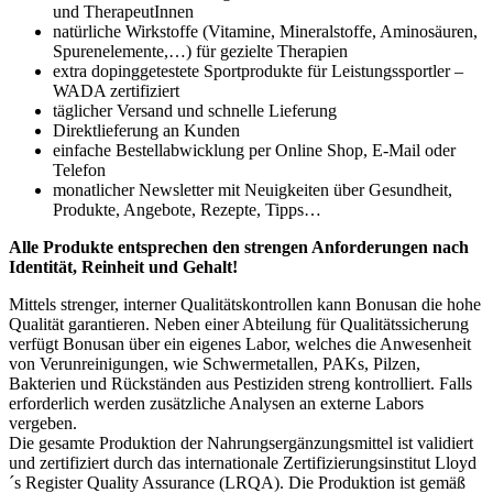
und TherapeutInnen
natürliche Wirkstoffe (Vitamine, Mineralstoffe, Aminosäuren,
Spurenelemente,…) für gezielte Therapien
extra dopinggetestete Sportprodukte für Leistungssportler –
WADA zertifiziert
täglicher Versand und schnelle Lieferung
Direktlieferung an Kunden
einfache Bestellabwicklung per Online Shop, E-Mail oder
Telefon
monatlicher Newsletter mit Neuigkeiten über Gesundheit,
Produkte, Angebote, Rezepte, Tipps…
Alle Produkte entsprechen den strengen Anforderungen nach
Identität, Reinheit und Gehalt!
Mittels strenger, interner Qualitätskontrollen kann Bonusan die hohe
Qualität garantieren. Neben einer Abteilung für Qualitätssicherung
verfügt Bonusan über ein eigenes Labor, welches die Anwesenheit
von Verunreinigungen, wie Schwermetallen, PAKs, Pilzen,
Bakterien und Rückständen aus Pestiziden streng kontrolliert. Falls
erforderlich werden zusätzliche Analysen an externe Labors
vergeben.
Die gesamte Produktion der Nahrungsergänzungsmittel ist validiert
und zertifiziert durch das internationale Zertifizierungsinstitut Lloyd
´s Register Quality Assurance (LRQA). Die Produktion ist gemäß