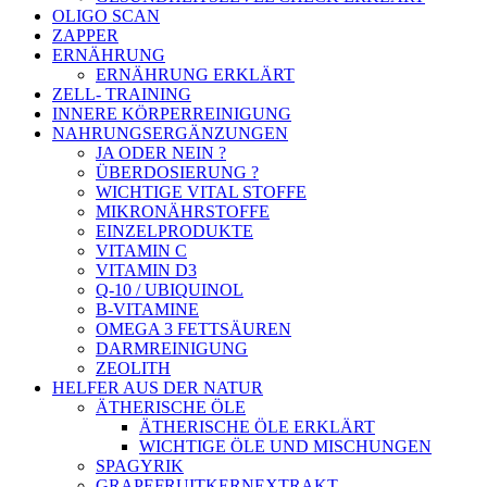
OLIGO SCAN
ZAPPER
ERNÄHRUNG
ERNÄHRUNG ERKLÄRT
ZELL- TRAINING
INNERE KÖRPERREINIGUNG
NAHRUNGSERGÄNZUNGEN
JA ODER NEIN ?
ÜBERDOSIERUNG ?
WICHTIGE VITAL STOFFE
MIKRONÄHRSTOFFE
EINZELPRODUKTE
VITAMIN C
VITAMIN D3
Q-10 / UBIQUINOL
B-VITAMINE
OMEGA 3 FETTSÄUREN
DARMREINIGUNG
ZEOLITH
HELFER AUS DER NATUR
ÄTHERISCHE ÖLE
ÄTHERISCHE ÖLE ERKLÄRT
WICHTIGE ÖLE UND MISCHUNGEN
SPAGYRIK
GRAPEFRUITKERNEXTRAKT