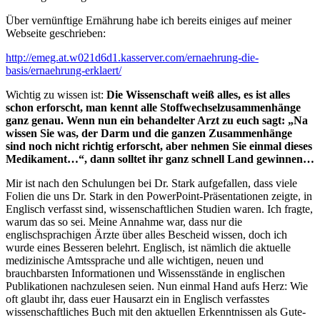
Über vernünftige Ernährung habe ich bereits einiges auf meiner
Webseite geschrieben:
http://emeg.at.w021d6d1.kasserver.com/ernaehrung-die-
basis/ernaehrung-erklaert/
Wichtig zu wissen ist:
Die Wissenschaft weiß alles, es ist alles
schon erforscht, man kennt alle Stoffwechselzusammenhänge
ganz genau. Wenn nun ein behandelter Arzt zu euch sagt: „Na
wissen Sie was, der Darm und die ganzen Zusammenhänge
sind noch nicht richtig erforscht, aber nehmen Sie einmal dieses
Medikament…“, dann solltet ihr ganz schnell Land gewinnen…
Mir ist nach den Schulungen bei Dr. Stark aufgefallen, dass viele
Folien die uns Dr. Stark in den PowerPoint-Präsentationen zeigte, in
Englisch verfasst sind, wissenschaftlichen Studien waren. Ich fragte,
warum das so sei. Meine Annahme war, dass nur die
englischsprachigen Ärzte über alles Bescheid wissen, doch ich
wurde eines Besseren belehrt. Englisch, ist nämlich die aktuelle
medizinische Amtssprache und alle wichtigen, neuen und
brauchbarsten Informationen und Wissensstände in englischen
Publikationen nachzulesen seien. Nun einmal Hand aufs Herz: Wie
oft glaubt ihr, dass euer Hausarzt ein in Englisch verfasstes
wissenschaftliches Buch mit den aktuellen Erkenntnissen als Gute-