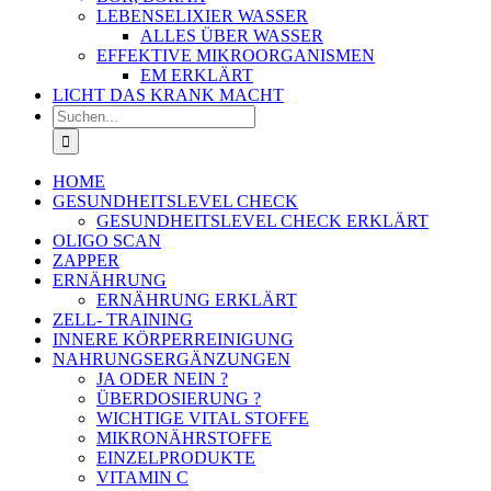
LEBENSELIXIER WASSER
ALLES ÜBER WASSER
EFFEKTIVE MIKROORGANISMEN
EM ERKLÄRT
LICHT DAS KRANK MACHT
Suche
nach:
HOME
GESUNDHEITSLEVEL CHECK
GESUNDHEITSLEVEL CHECK ERKLÄRT
OLIGO SCAN
ZAPPER
ERNÄHRUNG
ERNÄHRUNG ERKLÄRT
ZELL- TRAINING
INNERE KÖRPERREINIGUNG
NAHRUNGSERGÄNZUNGEN
JA ODER NEIN ?
ÜBERDOSIERUNG ?
WICHTIGE VITAL STOFFE
MIKRONÄHRSTOFFE
EINZELPRODUKTE
VITAMIN C