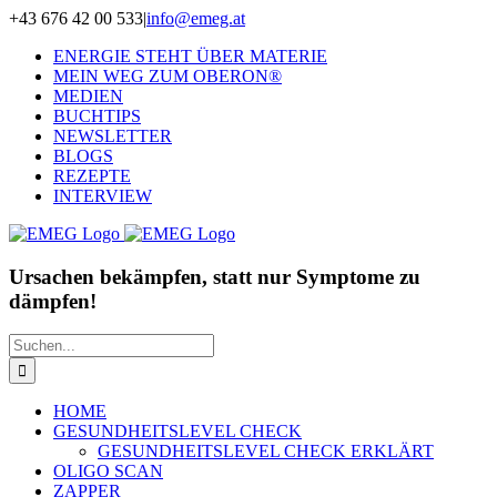
Zum
+43 676 42 00 533
|
info@emeg.at
Inhalt
ENERGIE STEHT ÜBER MATERIE
springen
MEIN WEG ZUM OBERON®
MEDIEN
BUCHTIPS
NEWSLETTER
BLOGS
REZEPTE
INTERVIEW
Ursachen bekämpfen, statt nur Symptome zu
dämpfen!
Suche
nach:
HOME
GESUNDHEITSLEVEL CHECK
GESUNDHEITSLEVEL CHECK ERKLÄRT
OLIGO SCAN
ZAPPER