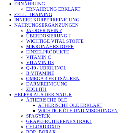
ERNÄHRUNG
ERNÄHRUNG ERKLÄRT
ZELL- TRAINING
INNERE KÖRPERREINIGUNG
NAHRUNGSERGÄNZUNGEN
JA ODER NEIN ?
ÜBERDOSIERUNG ?
WICHTIGE VITAL STOFFE
MIKRONÄHRSTOFFE
EINZELPRODUKTE
VITAMIN C
VITAMIN D3
Q-10 / UBIQUINOL
B-VITAMINE
OMEGA 3 FETTSÄUREN
DARMREINIGUNG
ZEOLITH
HELFER AUS DER NATUR
ÄTHERISCHE ÖLE
ÄTHERISCHE ÖLE ERKLÄRT
WICHTIGE ÖLE UND MISCHUNGEN
SPAGYRIK
GRAPEFRUITKERNEXTRAKT
CHLORDIOXID
BOR, BORAX