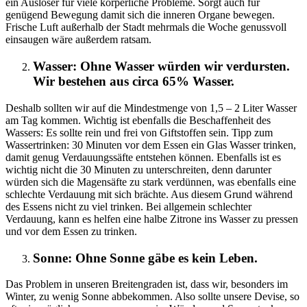
ein Auslöser für viele körperliche Probleme. Sorgt auch für
genügend Bewegung damit sich die inneren Organe bewegen.
Frische Luft außerhalb der Stadt mehrmals die Woche genussvoll
einsaugen wäre außerdem ratsam.
Wasser: Ohne Wasser würden wir verdursten.
Wir bestehen aus circa 65% Wasser.
Deshalb sollten wir auf die Mindestmenge von 1,5 – 2 Liter Wasser
am Tag kommen. Wichtig ist ebenfalls die Beschaffenheit des
Wassers: Es sollte rein und frei von Giftstoffen sein. Tipp zum
Wassertrinken: 30 Minuten vor dem Essen ein Glas Wasser trinken,
damit genug Verdauungssäfte entstehen können. Ebenfalls ist es
wichtig nicht die 30 Minuten zu unterschreiten, denn darunter
würden sich die Magensäfte zu stark verdünnen, was ebenfalls eine
schlechte Verdauung mit sich brächte. Aus diesem Grund während
des Essens nicht zu viel trinken. Bei allgemein schlechter
Verdauung, kann es helfen eine halbe Zitrone ins Wasser zu pressen
und vor dem Essen zu trinken.
Sonne: Ohne Sonne gäbe es kein Leben.
Das Problem in unseren Breitengraden ist, dass wir, besonders im
Winter, zu wenig Sonne abbekommen. Also sollte unsere Devise, so