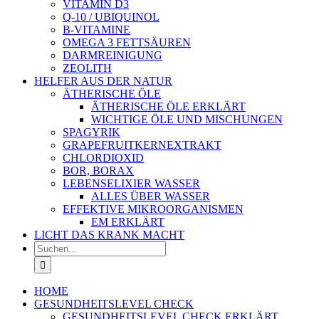
VITAMIN D3
Q-10 / UBIQUINOL
B-VITAMINE
OMEGA 3 FETTSÄUREN
DARMREINIGUNG
ZEOLITH
HELFER AUS DER NATUR
ÄTHERISCHE ÖLE
ÄTHERISCHE ÖLE ERKLÄRT
WICHTIGE ÖLE UND MISCHUNGEN
SPAGYRIK
GRAPEFRUITKERNEXTRAKT
CHLORDIOXID
BOR, BORAX
LEBENSELIXIER WASSER
ALLES ÜBER WASSER
EFFEKTIVE MIKROORGANISMEN
EM ERKLÄRT
LICHT DAS KRANK MACHT
Suche
nach:
HOME
GESUNDHEITSLEVEL CHECK
GESUNDHEITSLEVEL CHECK ERKLÄRT