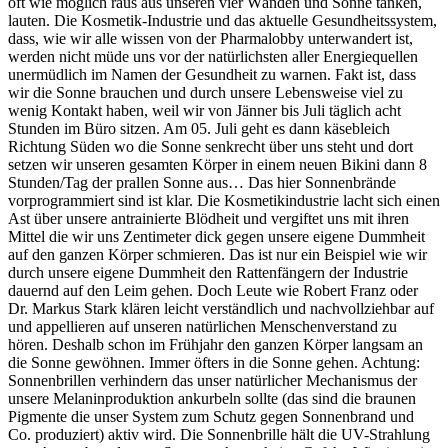
oft wie möglich raus aus unseren vier Wänden und Sonne tanken,
lauten. Die Kosmetik-Industrie und das aktuelle Gesundheitssystem,
dass, wie wir alle wissen von der Pharmalobby unterwandert ist,
werden nicht müde uns vor der natürlichsten aller Energiequellen
unermüdlich im Namen der Gesundheit zu warnen. Fakt ist, dass
wir die Sonne brauchen und durch unsere Lebensweise viel zu
wenig Kontakt haben, weil wir von Jänner bis Juli täglich acht
Stunden im Büro sitzen. Am 05. Juli geht es dann käsebleich
Richtung Süden wo die Sonne senkrecht über uns steht und dort
setzen wir unseren gesamten Körper in einem neuen Bikini dann 8
Stunden/Tag der prallen Sonne aus… Das hier Sonnenbrände
vorprogrammiert sind ist klar. Die Kosmetikindustrie lacht sich einen
Ast über unsere antrainierte Blödheit und vergiftet uns mit ihren
Mittel die wir uns Zentimeter dick gegen unsere eigene Dummheit
auf den ganzen Körper schmieren. Das ist nur ein Beispiel wie wir
durch unsere eigene Dummheit den Rattenfängern der Industrie
dauernd auf den Leim gehen. Doch Leute wie Robert Franz oder
Dr. Markus Stark klären leicht verständlich und nachvollziehbar auf
und appellieren auf unseren natürlichen Menschenverstand zu
hören. Deshalb schon im Frühjahr den ganzen Körper langsam an
die Sonne gewöhnen. Immer öfters in die Sonne gehen. Achtung:
Sonnenbrillen verhindern das unser natürlicher Mechanismus der
unsere Melaninproduktion ankurbeln sollte (das sind die braunen
Pigmente die unser System zum Schutz gegen Sonnenbrand und
Co. produziert) aktiv wird. Die Sonnenbrille hält die UV-Strahlung