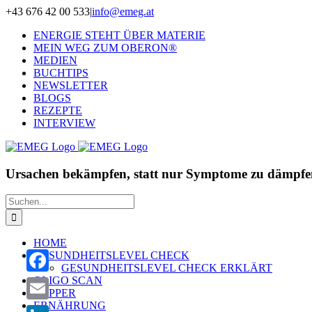
Zum
+43 676 42 00 533
|
info@emeg.at
Inhalt
ENERGIE STEHT ÜBER MATERIE
springen
MEIN WEG ZUM OBERON®
MEDIEN
BUCHTIPS
NEWSLETTER
BLOGS
REZEPTE
INTERVIEW
Ursachen bekämpfen, statt nur Symptome zu dämpfe
Suche
nach:
HOME
GESUNDHEITSLEVEL CHECK
GESUNDHEITSLEVEL CHECK ERKLÄRT
OLIGO SCAN
Facebook
ZAPPER
ERNÄHRUNG
Email