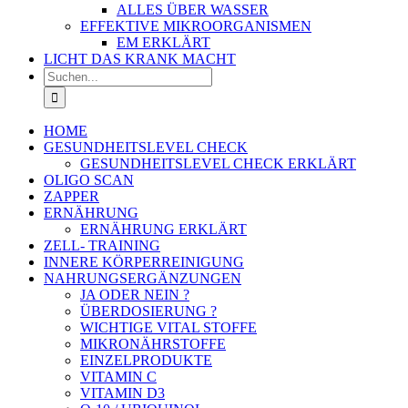
ALLES ÜBER WASSER
EFFEKTIVE MIKROORGANISMEN
EM ERKLÄRT
LICHT DAS KRANK MACHT
Suche
nach:
HOME
GESUNDHEITSLEVEL CHECK
GESUNDHEITSLEVEL CHECK ERKLÄRT
OLIGO SCAN
ZAPPER
ERNÄHRUNG
ERNÄHRUNG ERKLÄRT
ZELL- TRAINING
INNERE KÖRPERREINIGUNG
NAHRUNGSERGÄNZUNGEN
JA ODER NEIN ?
ÜBERDOSIERUNG ?
WICHTIGE VITAL STOFFE
MIKRONÄHRSTOFFE
EINZELPRODUKTE
VITAMIN C
VITAMIN D3