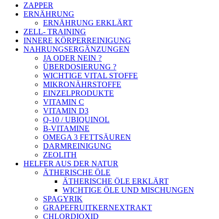
ZAPPER
ERNÄHRUNG
ERNÄHRUNG ERKLÄRT
ZELL- TRAINING
INNERE KÖRPERREINIGUNG
NAHRUNGSERGÄNZUNGEN
JA ODER NEIN ?
ÜBERDOSIERUNG ?
WICHTIGE VITAL STOFFE
MIKRONÄHRSTOFFE
EINZELPRODUKTE
VITAMIN C
VITAMIN D3
Q-10 / UBIQUINOL
B-VITAMINE
OMEGA 3 FETTSÄUREN
DARMREINIGUNG
ZEOLITH
HELFER AUS DER NATUR
ÄTHERISCHE ÖLE
ÄTHERISCHE ÖLE ERKLÄRT
WICHTIGE ÖLE UND MISCHUNGEN
SPAGYRIK
GRAPEFRUITKERNEXTRAKT
CHLORDIOXID