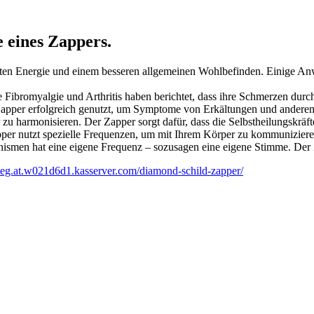
 eines Zappers.
öhten Energie und einem besseren allgemeinen Wohlbefinden. Einige A
ibromyalgie und Arthritis haben berichtet, dass ihre Schmerzen durch d
pper erfolgreich genutzt, um Symptome von Erkältungen und anderen I
zu harmonisieren. Der Zapper sorgt dafür, dass die Selbstheilungskräfte
pper nutzt spezielle Frequenzen, um mit Ihrem Körper zu kommunizieren
anismen hat eine eigene Frequenz – sozusagen eine eigene Stimme. Der
meg.at.w021d6d1.kasserver.com/diamond-schild-zapper/