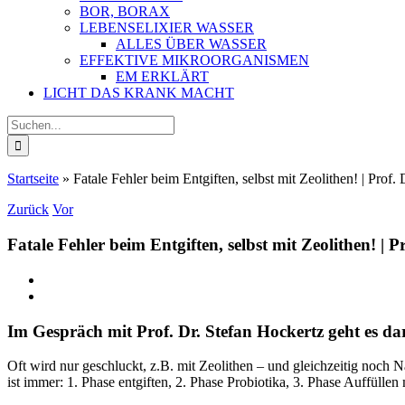
BOR, BORAX
LEBENSELIXIER WASSER
ALLES ÜBER WASSER
EFFEKTIVE MIKROORGANISMEN
EM ERKLÄRT
LICHT DAS KRANK MACHT
Suche
nach:
Startseite
»
Fatale Fehler beim Entgiften, selbst mit Zeolithen! | Prof. 
Zurück
Vor
Fatale Fehler beim Entgiften, selbst mit Zeolithen! | Pr
Zeige
grösseres
Bild
Im Gespräch mit Prof. Dr. Stefan Hockertz geht es dar
Oft wird nur geschluckt, z.B. mit Zeolithen – und gleichzeitig noch
ist immer: 1. Phase entgiften, 2. Phase Probiotika, 3. Phase Auffüllen