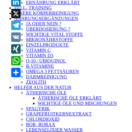
ERNÄHRUNG ERKLÄRT
ZELL- TRAINING
LinkedIn
INNERE KÖRPERREINIGUNG
NAHRUNGSERGÄNZUNGEN
X
JA ODER NEIN ?
ÜBERDOSIERUNG ?
WICHTIGE VITAL STOFFE
Telegram
MIKRONÄHRSTOFFE
EINZELPRODUKTE
VK
VITAMIN C
VITAMIN D3
XING
Q-10 / UBIQUINOL
B-VITAMINE
WhatsApp
OMEGA 3 FETTSÄUREN
DARMREINIGUNG
Teilen
ZEOLITH
HELFER AUS DER NATUR
ÄTHERISCHE ÖLE
ÄTHERISCHE ÖLE ERKLÄRT
WICHTIGE ÖLE UND MISCHUNGEN
SPAGYRIK
GRAPEFRUITKERNEXTRAKT
CHLORDIOXID
BOR, BORAX
LEBENSELIXIER WASSER