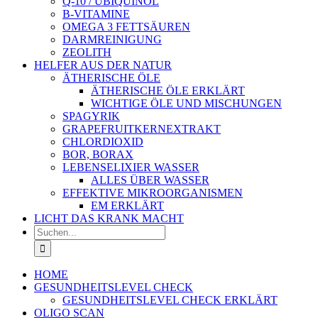
Q-10 / UBIQUINOL
B-VITAMINE
OMEGA 3 FETTSÄUREN
DARMREINIGUNG
ZEOLITH
HELFER AUS DER NATUR
ÄTHERISCHE ÖLE
ÄTHERISCHE ÖLE ERKLÄRT
WICHTIGE ÖLE UND MISCHUNGEN
SPAGYRIK
GRAPEFRUITKERNEXTRAKT
CHLORDIOXID
BOR, BORAX
LEBENSELIXIER WASSER
ALLES ÜBER WASSER
EFFEKTIVE MIKROORGANISMEN
EM ERKLÄRT
LICHT DAS KRANK MACHT
Suche
nach:
HOME
GESUNDHEITSLEVEL CHECK
GESUNDHEITSLEVEL CHECK ERKLÄRT
OLIGO SCAN