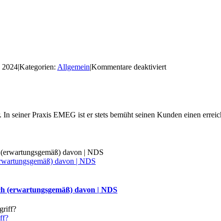
für
, 2024
|
Kategorien:
Allgemein
|
Kommentare deaktiviert
Fatale
Fehler
beim
Entgiften,
selbst
. In seiner Praxis EMEG ist er stets bemüht seinen Kunden einen err
mit
Zeolithen!
|
Prof.
Dr.
(erwartungsgemäß) davon | NDS
rer.
nat.
Stefan
ich (erwartungsgemäß) davon | NDS
Hockertz
ff?