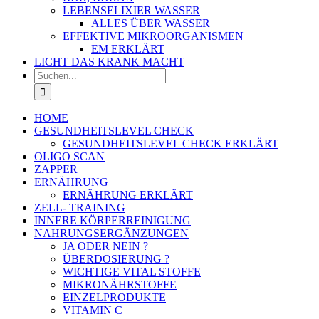
LEBENSELIXIER WASSER
ALLES ÜBER WASSER
EFFEKTIVE MIKROORGANISMEN
EM ERKLÄRT
LICHT DAS KRANK MACHT
Suche
nach:
HOME
GESUNDHEITSLEVEL CHECK
GESUNDHEITSLEVEL CHECK ERKLÄRT
OLIGO SCAN
ZAPPER
ERNÄHRUNG
ERNÄHRUNG ERKLÄRT
ZELL- TRAINING
INNERE KÖRPERREINIGUNG
NAHRUNGSERGÄNZUNGEN
JA ODER NEIN ?
ÜBERDOSIERUNG ?
WICHTIGE VITAL STOFFE
MIKRONÄHRSTOFFE
EINZELPRODUKTE
VITAMIN C