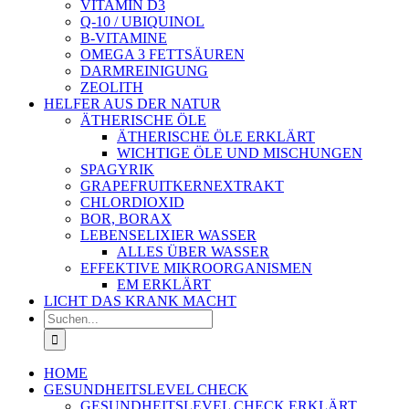
VITAMIN D3
Q-10 / UBIQUINOL
B-VITAMINE
OMEGA 3 FETTSÄUREN
DARMREINIGUNG
ZEOLITH
HELFER AUS DER NATUR
ÄTHERISCHE ÖLE
ÄTHERISCHE ÖLE ERKLÄRT
WICHTIGE ÖLE UND MISCHUNGEN
SPAGYRIK
GRAPEFRUITKERNEXTRAKT
CHLORDIOXID
BOR, BORAX
LEBENSELIXIER WASSER
ALLES ÜBER WASSER
EFFEKTIVE MIKROORGANISMEN
EM ERKLÄRT
LICHT DAS KRANK MACHT
Suche
nach:
HOME
GESUNDHEITSLEVEL CHECK
GESUNDHEITSLEVEL CHECK ERKLÄRT