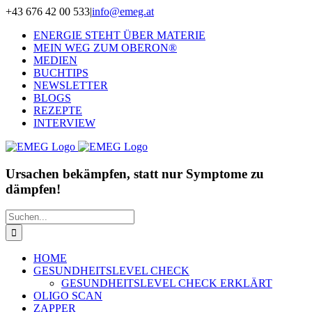
Zum
+43 676 42 00 533
|
info@emeg.at
Inhalt
ENERGIE STEHT ÜBER MATERIE
springen
MEIN WEG ZUM OBERON®
MEDIEN
BUCHTIPS
NEWSLETTER
BLOGS
REZEPTE
INTERVIEW
Ursachen bekämpfen, statt nur Symptome zu
dämpfen!
Suche
nach:
HOME
GESUNDHEITSLEVEL CHECK
GESUNDHEITSLEVEL CHECK ERKLÄRT
OLIGO SCAN
ZAPPER