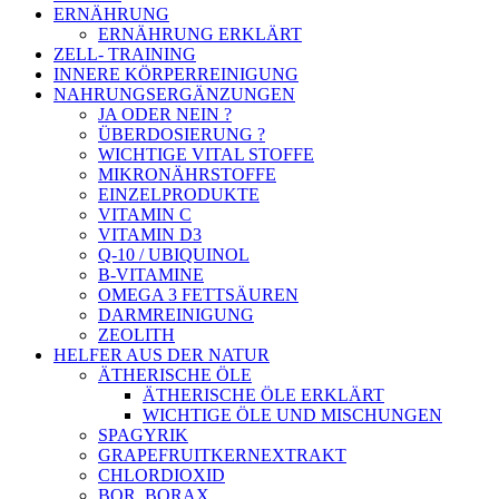
ERNÄHRUNG
ERNÄHRUNG ERKLÄRT
ZELL- TRAINING
INNERE KÖRPERREINIGUNG
NAHRUNGSERGÄNZUNGEN
JA ODER NEIN ?
ÜBERDOSIERUNG ?
WICHTIGE VITAL STOFFE
MIKRONÄHRSTOFFE
EINZELPRODUKTE
VITAMIN C
VITAMIN D3
Q-10 / UBIQUINOL
B-VITAMINE
OMEGA 3 FETTSÄUREN
DARMREINIGUNG
ZEOLITH
HELFER AUS DER NATUR
ÄTHERISCHE ÖLE
ÄTHERISCHE ÖLE ERKLÄRT
WICHTIGE ÖLE UND MISCHUNGEN
SPAGYRIK
GRAPEFRUITKERNEXTRAKT
CHLORDIOXID
BOR, BORAX