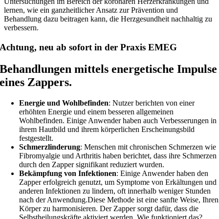
Untersuchungen im Bereich der koronaren Herzerkrankungen und
lernen, wie ein ganzheitlicher Ansatz zur Prävention und
Behandlung dazu beitragen kann, die Herzgesundheit nachhaltig zu
verbessern.
Achtung, neu ab sofort in der Praxis EMEG
Behandlungen mittels energetische Impulse
eines Zappers.
Energie und Wohlbefinden
: Nutzer berichten von einer
erhöhten Energie und einem besseren allgemeinen
Wohlbefinden. Einige Anwender haben auch Verbesserungen in
ihrem Hautbild und ihrem körperlichen Erscheinungsbild
festgestellt​.
Schmerzlinderung
: Menschen mit chronischen Schmerzen wie
Fibromyalgie und Arthritis haben berichtet, dass ihre Schmerzen
durch den Zapper signifikant reduziert wurden​​.
Bekämpfung von Infektionen
: Einige Anwender haben den
Zapper erfolgreich genutzt, um Symptome von Erkältungen und
anderen Infektionen zu lindern, oft innerhalb weniger Stunden
nach der Anwendung​​.Diese Methode ist eine sanfte Weise, Ihren
Körper zu harmonisieren. Der Zapper sorgt dafür, dass die
Selbstheilungskräfte aktiviert werden. Wie funktioniert das?