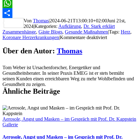
XING
WhatsApp
Von
Thomas
|
2024-06-21T13:00:10+02:00
Juni 21st,
Teilen
2024
|
Kategorien:
Aufklärung
,
Dr. Stark erklärt
Zusammenhänge
,
Gäste Blogs
,
Gesunde Maßnahmen
|
Tags:
Herz
,
für
Koronare Herzerkrankungen
|
Kommentare deaktiviert
Koronare
Herzerkrankung
Über den Autor:
Thomas
Neue
Erkenntnisse
und
Tom Weber ist Ursachenforscher, Energetiker und
sinnvolle
Gesundheitsberater. In seiner Praxis EMEG ist er stets bemüht
Untersuchungen
seinen Kunden einen erreichbaren Weg zu mehr Wohlbefinden und
zur
Gesundheit zu zeigen.
Prävention
Ähnliche Beiträge
|
QS24
Aerosole, Angst und Masken – im Gespräch mit Prof. Dr. Kappstein
Gallerie
Aerosole, Angst und Masken – im Gespräch mit Prof. Dr.