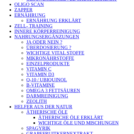
OLIGO SCAN
ZAPPER
ERNÄHRUNG
ERNÄHRUNG ERKLÄRT
ZELL- TRAINING
INNERE KÖRPERREINIGUNG
NAHRUNGSERGÄNZUNGEN
JA ODER NEIN ?
ÜBERDOSIERUNG ?
WICHTIGE VITAL STOFFE
MIKRONÄHRSTOFFE
EINZELPRODUKTE
VITAMIN C
VITAMIN D3
Q-10 / UBIQUINOL
B-VITAMINE
OMEGA 3 FETTSÄUREN
DARMREINIGUNG
ZEOLITH
HELFER AUS DER NATUR
ÄTHERISCHE ÖLE
ÄTHERISCHE ÖLE ERKLÄRT
WICHTIGE ÖLE UND MISCHUNGEN
SPAGYRIK
GRAPEFRUITKERNEXTRAKT