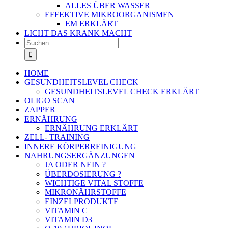
ALLES ÜBER WASSER
EFFEKTIVE MIKROORGANISMEN
EM ERKLÄRT
LICHT DAS KRANK MACHT
Suche
nach:
HOME
GESUNDHEITSLEVEL CHECK
GESUNDHEITSLEVEL CHECK ERKLÄRT
OLIGO SCAN
ZAPPER
ERNÄHRUNG
ERNÄHRUNG ERKLÄRT
ZELL- TRAINING
INNERE KÖRPERREINIGUNG
NAHRUNGSERGÄNZUNGEN
JA ODER NEIN ?
ÜBERDOSIERUNG ?
WICHTIGE VITAL STOFFE
MIKRONÄHRSTOFFE
EINZELPRODUKTE
VITAMIN C
VITAMIN D3