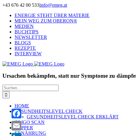
Zum
+43 676 42 00 533
|
info@emeg.at
Inhalt
ENERGIE STEHT ÜBER MATERIE
springen
MEIN WEG ZUM OBERON®
MEDIEN
BUCHTIPS
NEWSLETTER
BLOGS
REZEPTE
INTERVIEW
Ursachen bekämpfen, statt nur Symptome zu dämpfe
Suche
nach:
HOME
GESUNDHEITSLEVEL CHECK
GESUNDHEITSLEVEL CHECK ERKLÄRT
OLIGO SCAN
Facebook
ZAPPER
ERNÄHRUNG
Email