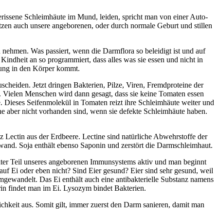
rissene Schleimhäute im Mund, leiden, spricht man von einer Auto-
en auch unsere angeborenen, oder durch normale Geburt und stillen
nehmen. Was passiert, wenn die Darmflora so beleidigt ist und auf
ndheit an so programmiert, dass alles was sie essen und nicht in
hrung in den Körper kommt.
scheiden. Jetzt dringen Bakterien, Pilze, Viren, Fremdproteine der
. Vielen Menschen wird dann gesagt, dass sie keine Tomaten essen
e. Dieses Seifenmolekül in Tomaten reizt ihre Schleimhäute weiter und
 aber nicht vorhanden sind, wenn sie defekte Schleimhäute haben.
 Lectin aus der Erdbeere. Lectine sind natürliche Abwehrstoffe der
and. Soja enthält ebenso Saponin und zerstört die Darmschleimhaut.
weiter Teil unseres angeborenen Immunsystems aktiv und man beginnt
f Ei oder eben nicht? Sind Eier gesund? Eier sind sehr gesund, weil
umgewandelt. Das Ei enthält auch eine antibakterielle Substanz namens
rin findet man im Ei. Lysozym bindet Bakterien.
keit aus. Somit gilt, immer zuerst den Darm sanieren, damit man