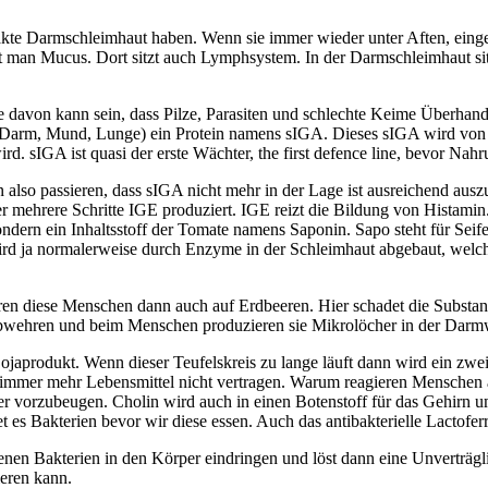
takte Darmschleimhaut haben. Wenn sie immer wieder unter Aften, einge
an Mucus. Dort sitzt auch Lymphsystem. In der Darmschleimhaut sitz
 davon kann sein, dass Pilze, Parasiten und schlechte Keime Überhand 
(Darm, Mund, Lunge) ein Protein namens sIGA. Dieses sIGA wird von Ki
. sIGA ist quasi der erste Wächter, the first defence line, bevor Na
 also passieren, dass sIGA nicht mehr in der Lage ist ausreichend auszu
mehrere Schritte IGE produziert. IGE reizt die Bildung von Histamin
ondern ein Inhaltsstoff der Tomate namens Saponin. Sapo steht für Seif
rd ja normalerweise durch Enzyme in der Schleimhaut abgebaut, welche
eren diese Menschen dann auch auf Erdbeeren. Hier schadet die Substanz
abwehren und beim Menschen produzieren sie Mikrolöcher in der Darmw
 Sojaprodukt. Wenn dieser Teufelskreis zu lange läuft dann wird ein z
mmer mehr Lebensmittel nicht vertragen. Warum reagieren Menschen au
eber vorzubeugen. Cholin wird auch in einen Botenstoff für das Gehirn 
es Bakterien bevor wir diese essen. Auch das antibakterielle Lactofer
 Bakterien in den Körper eindringen und löst dann eine Unverträglich
eren kann.