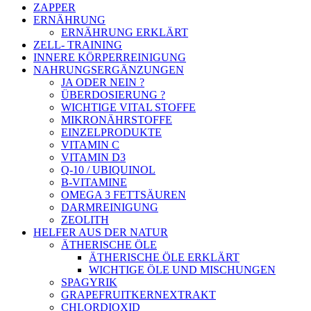
ZAPPER
ERNÄHRUNG
ERNÄHRUNG ERKLÄRT
ZELL- TRAINING
INNERE KÖRPERREINIGUNG
NAHRUNGSERGÄNZUNGEN
JA ODER NEIN ?
ÜBERDOSIERUNG ?
WICHTIGE VITAL STOFFE
MIKRONÄHRSTOFFE
EINZELPRODUKTE
VITAMIN C
VITAMIN D3
Q-10 / UBIQUINOL
B-VITAMINE
OMEGA 3 FETTSÄUREN
DARMREINIGUNG
ZEOLITH
HELFER AUS DER NATUR
ÄTHERISCHE ÖLE
ÄTHERISCHE ÖLE ERKLÄRT
WICHTIGE ÖLE UND MISCHUNGEN
SPAGYRIK
GRAPEFRUITKERNEXTRAKT
CHLORDIOXID