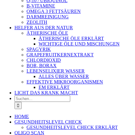
Q-10 / UBIQUINOL
B-VITAMINE
OMEGA 3 FETTSÄUREN
DARMREINIGUNG
ZEOLITH
HELFER AUS DER NATUR
ÄTHERISCHE ÖLE
ÄTHERISCHE ÖLE ERKLÄRT
WICHTIGE ÖLE UND MISCHUNGEN
SPAGYRIK
GRAPEFRUITKERNEXTRAKT
CHLORDIOXID
BOR, BORAX
LEBENSELIXIER WASSER
ALLES ÜBER WASSER
EFFEKTIVE MIKROORGANISMEN
EM ERKLÄRT
LICHT DAS KRANK MACHT
Suche
nach:
HOME
GESUNDHEITSLEVEL CHECK
GESUNDHEITSLEVEL CHECK ERKLÄRT
OLIGO SCAN