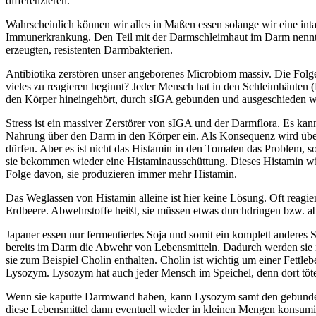
differenzieren.
Wahrscheinlich können wir alles in Maßen essen solange wir eine in
Immunerkrankung. Den Teil mit der Darmschleimhaut im Darm nennt m
erzeugten, resistenten Darmbakterien.
Antibiotika zerstören unser angeborenes Microbiom massiv. Die Folge
vieles zu reagieren beginnt? Jeder Mensch hat in den Schleimhäuten 
den Körper hineingehört, durch sIGA gebunden und ausgeschieden wird
Stress ist ein massiver Zerstörer von sIGA und der Darmflora. Es kann
Nahrung über den Darm in den Körper ein. Als Konsequenz wird über 
dürfen. Aber es ist nicht das Histamin in den Tomaten das Problem, s
sie bekommen wieder eine Histaminausschüttung. Dieses Histamin wi
Folge davon, sie produzieren immer mehr Histamin.
Das Weglassen von Histamin alleine ist hier keine Lösung. Oft reagi
Erdbeere. Abwehrstoffe heißt, sie müssen etwas durchdringen bzw. 
Japaner essen nur fermentiertes Soja und somit ein komplett anderes
bereits im Darm die Abwehr von Lebensmitteln. Dadurch werden sie i
sie zum Beispiel Cholin enthalten. Cholin ist wichtig um einer Fettl
Lysozym. Lysozym hat auch jeder Mensch im Speichel, denn dort tötet 
Wenn sie kaputte Darmwand haben, kann Lysozym samt den gebundenen
diese Lebensmittel dann eventuell wieder in kleinen Mengen konsumi