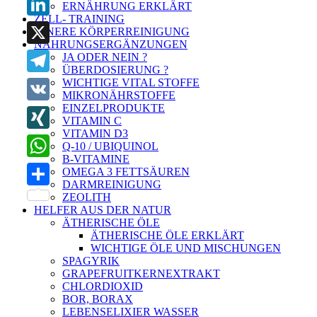
ERNÄHRUNG ERKLÄRT
ZELL- TRAINING
LinkedIn
INNERE KÖRPERREINIGUNG
NAHRUNGSERGÄNZUNGEN
X
JA ODER NEIN ?
ÜBERDOSIERUNG ?
WICHTIGE VITAL STOFFE
Telegram
MIKRONÄHRSTOFFE
EINZELPRODUKTE
VK
VITAMIN C
VITAMIN D3
XING
Q-10 / UBIQUINOL
B-VITAMINE
WhatsApp
OMEGA 3 FETTSÄUREN
DARMREINIGUNG
Teilen
ZEOLITH
HELFER AUS DER NATUR
ÄTHERISCHE ÖLE
ÄTHERISCHE ÖLE ERKLÄRT
WICHTIGE ÖLE UND MISCHUNGEN
SPAGYRIK
GRAPEFRUITKERNEXTRAKT
CHLORDIOXID
BOR, BORAX
LEBENSELIXIER WASSER