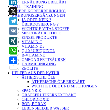
ERNÄHRUNG ERKLÄRT
ZELL- TRAINING
LinkedIn
INNERE KÖRPERREINIGUNG
NAHRUNGSERGÄNZUNGEN
X
JA ODER NEIN ?
ÜBERDOSIERUNG ?
WICHTIGE VITAL STOFFE
Telegram
MIKRONÄHRSTOFFE
EINZELPRODUKTE
VK
VITAMIN C
VITAMIN D3
XING
Q-10 / UBIQUINOL
B-VITAMINE
WhatsApp
OMEGA 3 FETTSÄUREN
DARMREINIGUNG
Teilen
ZEOLITH
HELFER AUS DER NATUR
ÄTHERISCHE ÖLE
ÄTHERISCHE ÖLE ERKLÄRT
WICHTIGE ÖLE UND MISCHUNGEN
SPAGYRIK
GRAPEFRUITKERNEXTRAKT
CHLORDIOXID
BOR, BORAX
LEBENSELIXIER WASSER