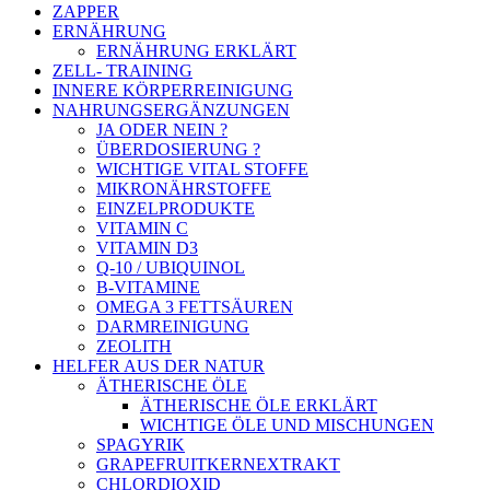
ZAPPER
ERNÄHRUNG
ERNÄHRUNG ERKLÄRT
ZELL- TRAINING
INNERE KÖRPERREINIGUNG
NAHRUNGSERGÄNZUNGEN
JA ODER NEIN ?
ÜBERDOSIERUNG ?
WICHTIGE VITAL STOFFE
MIKRONÄHRSTOFFE
EINZELPRODUKTE
VITAMIN C
VITAMIN D3
Q-10 / UBIQUINOL
B-VITAMINE
OMEGA 3 FETTSÄUREN
DARMREINIGUNG
ZEOLITH
HELFER AUS DER NATUR
ÄTHERISCHE ÖLE
ÄTHERISCHE ÖLE ERKLÄRT
WICHTIGE ÖLE UND MISCHUNGEN
SPAGYRIK
GRAPEFRUITKERNEXTRAKT
CHLORDIOXID