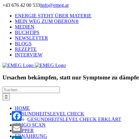
Zum
+43 676 42 00 533
|
info@emeg.at
Inhalt
ENERGIE STEHT ÜBER MATERIE
springen
MEIN WEG ZUM OBERON®
MEDIEN
BUCHTIPS
NEWSLETTER
BLOGS
REZEPTE
INTERVIEW
Ursachen bekämpfen, statt nur Symptome zu dämpfe
Suche
nach:
HOME
GESUNDHEITSLEVEL CHECK
GESUNDHEITSLEVEL CHECK ERKLÄRT
OLIGO SCAN
Facebook
ZAPPER
ERNÄHRUNG
Email