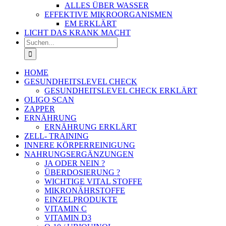
ALLES ÜBER WASSER
EFFEKTIVE MIKROORGANISMEN
EM ERKLÄRT
LICHT DAS KRANK MACHT
Suche
nach:
HOME
GESUNDHEITSLEVEL CHECK
GESUNDHEITSLEVEL CHECK ERKLÄRT
OLIGO SCAN
ZAPPER
ERNÄHRUNG
ERNÄHRUNG ERKLÄRT
ZELL- TRAINING
INNERE KÖRPERREINIGUNG
NAHRUNGSERGÄNZUNGEN
JA ODER NEIN ?
ÜBERDOSIERUNG ?
WICHTIGE VITAL STOFFE
MIKRONÄHRSTOFFE
EINZELPRODUKTE
VITAMIN C
VITAMIN D3