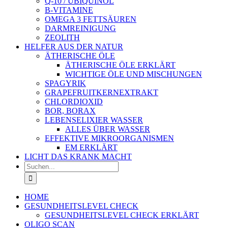
Q-10 / UBIQUINOL
B-VITAMINE
OMEGA 3 FETTSÄUREN
DARMREINIGUNG
ZEOLITH
HELFER AUS DER NATUR
ÄTHERISCHE ÖLE
ÄTHERISCHE ÖLE ERKLÄRT
WICHTIGE ÖLE UND MISCHUNGEN
SPAGYRIK
GRAPEFRUITKERNEXTRAKT
CHLORDIOXID
BOR, BORAX
LEBENSELIXIER WASSER
ALLES ÜBER WASSER
EFFEKTIVE MIKROORGANISMEN
EM ERKLÄRT
LICHT DAS KRANK MACHT
Suche
nach:
HOME
GESUNDHEITSLEVEL CHECK
GESUNDHEITSLEVEL CHECK ERKLÄRT
OLIGO SCAN