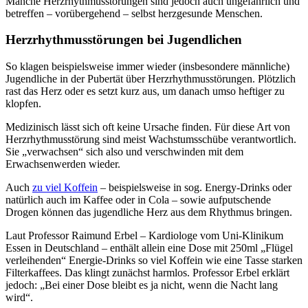
Manche Herzrhythmusstörungen sind jedoch auch ungefährlich und
betreffen – vorübergehend – selbst herzgesunde Menschen.
Herzrhythmusstörungen bei Jugendlichen
So klagen beispielsweise immer wieder (insbesondere männliche)
Jugendliche in der Pubertät über Herzrhythmusstörungen. Plötzlich
rast das Herz oder es setzt kurz aus, um danach umso heftiger zu
klopfen.
Medizinisch lässt sich oft keine Ursache finden. Für diese Art von
Herzrhythmusstörung sind meist Wachstumsschübe verantwortlich.
Sie „verwachsen“ sich also und verschwinden mit dem
Erwachsenwerden wieder.
Auch
zu viel Koffein
– beispielsweise in sog. Energy-Drinks oder
natürlich auch im Kaffee oder in Cola – sowie aufputschende
Drogen können das jugendliche Herz aus dem Rhythmus bringen.
Laut Professor Raimund Erbel – Kardiologe vom Uni-Klinikum
Essen in Deutschland – enthält allein eine Dose mit 250ml „Flügel
verleihenden“ Energie-Drinks so viel Koffein wie eine Tasse starken
Filterkaffees. Das klingt zunächst harmlos. Professor Erbel erklärt
jedoch: „Bei einer Dose bleibt es ja nicht, wenn die Nacht lang
wird“.