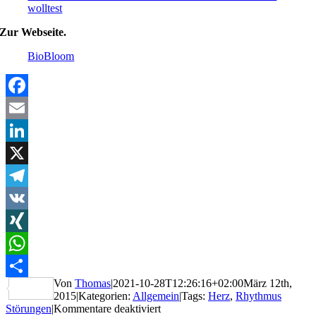
wolltest
Zur Webseite.
BioBloom
Facebook
Email
LinkedIn
X
Telegram
VK
XING
WhatsApp
Von
Thomas
|
2021-10-28T12:26:16+02:00
März 12th,
Teilen
2015
|
Kategorien:
Allgemein
|
Tags:
Herz
,
Rhythmus
für
Störungen
|
Kommentare deaktiviert