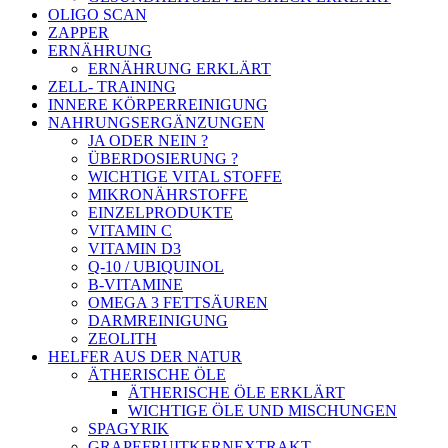
OLIGO SCAN
ZAPPER
ERNÄHRUNG
ERNÄHRUNG ERKLÄRT
ZELL- TRAINING
INNERE KÖRPERREINIGUNG
NAHRUNGSERGÄNZUNGEN
JA ODER NEIN ?
ÜBERDOSIERUNG ?
WICHTIGE VITAL STOFFE
MIKRONÄHRSTOFFE
EINZELPRODUKTE
VITAMIN C
VITAMIN D3
Q-10 / UBIQUINOL
B-VITAMINE
OMEGA 3 FETTSÄUREN
DARMREINIGUNG
ZEOLITH
HELFER AUS DER NATUR
ÄTHERISCHE ÖLE
ÄTHERISCHE ÖLE ERKLÄRT
WICHTIGE ÖLE UND MISCHUNGEN
SPAGYRIK
GRAPEFRUITKERNEXTRAKT