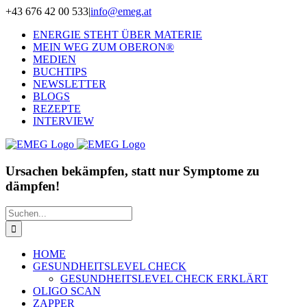
Zum
+43 676 42 00 533
|
info@emeg.at
Inhalt
ENERGIE STEHT ÜBER MATERIE
springen
MEIN WEG ZUM OBERON®
MEDIEN
BUCHTIPS
NEWSLETTER
BLOGS
REZEPTE
INTERVIEW
Ursachen bekämpfen, statt nur Symptome zu
dämpfen!
Suche
nach:
HOME
GESUNDHEITSLEVEL CHECK
GESUNDHEITSLEVEL CHECK ERKLÄRT
OLIGO SCAN
ZAPPER