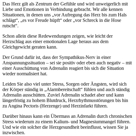
Das Herz gilt als Zentrum der Gefühle und wird unweigerlich mit
Liebe und Emotionen in Verbindung gebracht. Wir alle kennen
Situationen, in denen uns „vor Aufregung das Herz bis zum Hals
schlägt“, „es vor Freude hüpft“ oder „vor Schreck in die Hose
rutscht“.
Schon allein diese Redewendungen zeigen, wie leicht der
Herzschlag aus einer emotionalen Lage heraus aus dem
Gleichgewicht geraten kann.
Der Grund dafür ist, dass der Sympathikus-Nerv in einer
Anspannungssituation – sei sie positiv oder eben auch negativ – mit
einer Ausschüttung von Adrenalin reagiert bis sich die Situation
wieder normalisiert hat.
Leiden Sie also viel unter Stress, Sorgen oder Ängsten, wird sich
der Körper ständig in „Alarmbereitschaft“ fühlen und auch ständig
Adrenalin ausschütten. Zuviel Adrenalin schadet aber und kann
längerfristig zu hohem Blutdruck, Herzrhythmusstörungen bis hin
zu Angina Pectoris (Herzenge) und Herzinfarkt führen.
Darüber hinaus kann ein Übermass an Adrenalin durch chronischen
Stress wiederum zu einem Kalium- und Magnesiummangel führen.
Und wie ein solcher die Herzgesundheit beeinflusst, wissen Sie ja
inzwischen.