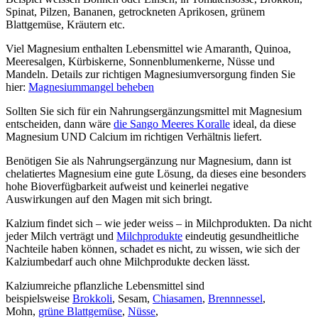
Spinat, Pilzen, Bananen, getrockneten Aprikosen, grünem
Blattgemüse, Kräutern etc.
Viel Magnesium enthalten Lebensmittel wie Amaranth, Quinoa,
Meeresalgen, Kürbiskerne, Sonnenblumenkerne, Nüsse und
Mandeln. Details zur richtigen Magnesiumversorgung finden Sie
hier:
Magnesiummangel beheben
Sollten Sie sich für ein Nahrungsergänzungsmittel mit Magnesium
entscheiden, dann wäre
die Sango Meeres Koralle
ideal, da diese
Magnesium UND Calcium im richtigen Verhältnis liefert.
Benötigen Sie als Nahrungsergänzung nur Magnesium, dann ist
chelatiertes Magnesium eine gute Lösung, da dieses eine besonders
hohe Bioverfügbarkeit aufweist und keinerlei negative
Auswirkungen auf den Magen mit sich bringt.
Kalzium findet sich – wie jeder weiss – in Milchprodukten. Da nicht
jeder Milch verträgt und
Milchprodukte
eindeutig gesundheitliche
Nachteile haben können, schadet es nicht, zu wissen, wie sich der
Kalziumbedarf auch ohne Milchprodukte decken lässt.
Kalziumreiche pflanzliche Lebensmittel sind
beispielsweise
Brokkoli
, Sesam,
Chiasamen
,
Brennnessel
,
Mohn,
grüne Blattgemüse
,
Nüsse
,