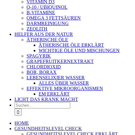
VITAMIN D3
Q-10 / UBIQUINOL
B-VITAMINE
OMEGA 3 FETTSÄUREN
DARMREINIGUNG
ZEOLITH
HELFER AUS DER NATUR
ÄTHERISCHE ÖLE
ÄTHERISCHE ÖLE ERKLÄRT
WICHTIGE ÖLE UND MISCHUNGEN
SPAGYRIK
GRAPEFRUITKERNEXTRAKT
CHLORDIOXID
BOR, BORAX
LEBENSELIXIER WASSER
ALLES ÜBER WASSER
EFFEKTIVE MIKROORGANISMEN
EM ERKLÄRT
LICHT DAS KRANK MACHT
Suche
nach:
HOME
GESUNDHEITSLEVEL CHECK
GESUNDHEITSLEVEL CHECK ERKLÄRT