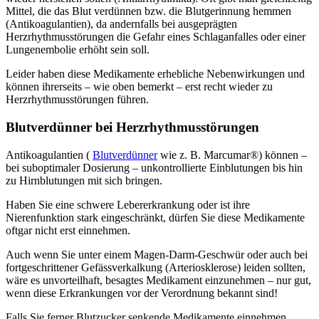
Mittel, die das Blut verdünnen bzw. die Blutgerinnung hemmen
(Antikoagulantien), da andernfalls bei ausgeprägten
Herzrhythmusstörungen die Gefahr eines Schlaganfalles oder einer
Lungenembolie erhöht sein soll.
Leider haben diese Medikamente erhebliche Nebenwirkungen und
können ihrerseits – wie oben bemerkt – erst recht wieder zu
Herzrhythmusstörungen führen.
Blutverdünner bei Herzrhythmusstörungen
Antikoagulantien (
Blutverdünner
wie z. B. Marcumar®) können –
bei suboptimaler Dosierung – unkontrollierte Einblutungen bis hin
zu Hirnblutungen mit sich bringen.
Haben Sie eine schwere Lebererkrankung oder ist ihre
Nierenfunktion stark eingeschränkt, dürfen Sie diese Medikamente
oftgar nicht erst einnehmen.
Auch wenn Sie unter einem Magen-Darm-Geschwür oder auch bei
fortgeschrittener Gefässverkalkung (Arteriosklerose) leiden sollten,
wäre es unvorteilhaft, besagtes Medikament einzunehmen – nur gut,
wenn diese Erkrankungen vor der Verordnung bekannt sind!
Falls Sie ferner Blutzucker senkende Medikamente einnehmen