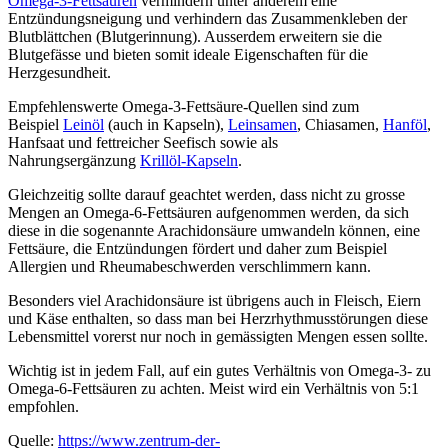
Omega-3-Fettsäuren
vermindern unter anderem eine
Entzündungsneigung und verhindern das Zusammenkleben der
Blutblättchen (Blutgerinnung). Ausserdem erweitern sie die
Blutgefässe und bieten somit ideale Eigenschaften für die
Herzgesundheit.
Empfehlenswerte Omega-3-Fettsäure-Quellen sind zum
Beispiel
Leinöl
(auch in Kapseln),
Leinsamen
, Chiasamen,
Hanföl
,
Hanfsaat und fettreicher Seefisch sowie als
Nahrungsergänzung
Krillöl-Kapseln
.
Gleichzeitig sollte darauf geachtet werden, dass nicht zu grosse
Mengen an Omega-6-Fettsäuren aufgenommen werden, da sich
diese in die sogenannte Arachidonsäure umwandeln können, eine
Fettsäure, die Entzündungen fördert und daher zum Beispiel
Allergien und Rheumabeschwerden verschlimmern kann.
Besonders viel Arachidonsäure ist übrigens auch in Fleisch, Eiern
und Käse enthalten, so dass man bei Herzrhythmusstörungen diese
Lebensmittel vorerst nur noch in gemässigten Mengen essen sollte.
Wichtig ist in jedem Fall, auf ein gutes Verhältnis von Omega-3- zu
Omega-6-Fettsäuren zu achten. Meist wird ein Verhältnis von 5:1
empfohlen.
Quelle:
https://www.zentrum-der-