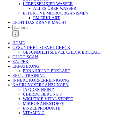
LEBENSELIXIER WASSER
ALLES ÜBER WASSER
EFFEKTIVE MIKROORGANISMEN
EM ERKLÄRT
LICHT DAS KRANK MACHT
Suche
nach:
HOME
GESUNDHEITSLEVEL CHECK
GESUNDHEITSLEVEL CHECK ERKLÄRT
OLIGO SCAN
ZAPPER
ERNÄHRUNG
ERNÄHRUNG ERKLÄRT
ZELL- TRAINING
INNERE KÖRPERREINIGUNG
NAHRUNGSERGÄNZUNGEN
JA ODER NEIN ?
ÜBERDOSIERUNG ?
WICHTIGE VITAL STOFFE
MIKRONÄHRSTOFFE
EINZELPRODUKTE
VITAMIN C