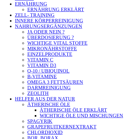
ERNÄHRUNG
ERNÄHRUNG ERKLÄRT
ZELL- TRAINING
INNERE KÖRPERREINIGUNG
NAHRUNGSERGÄNZUNGEN
JA ODER NEIN ?
ÜBERDOSIERUNG ?
WICHTIGE VITAL STOFFE
MIKRONÄHRSTOFFE
EINZELPRODUKTE
VITAMIN C
VITAMIN D3
Q-10 / UBIQUINOL
B-VITAMINE
OMEGA 3 FETTSÄUREN
DARMREINIGUNG
ZEOLITH
HELFER AUS DER NATUR
ÄTHERISCHE ÖLE
ÄTHERISCHE ÖLE ERKLÄRT
WICHTIGE ÖLE UND MISCHUNGEN
SPAGYRIK
GRAPEFRUITKERNEXTRAKT
CHLORDIOXID
BOR, BORAX