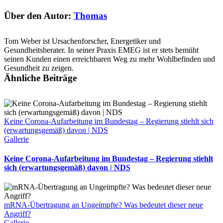
Die
Ursachen
Über den Autor:
Thomas
von
Herzrhythmusstörungen
liegen
Tom Weber ist Ursachenforscher, Energetiker und
oft
Gesundheitsberater. In seiner Praxis EMEG ist er stets bemüht
in
seinen Kunden einen erreichbaren Weg zu mehr Wohlbefinden und
falscher
Gesundheit zu zeigen.
Ernährung
Ähnliche Beiträge
Keine Corona-Aufarbeitung im Bundestag – Regierung stiehlt sich
(erwartungsgemäß) davon | NDS
Gallerie
Keine Corona-Aufarbeitung im Bundestag – Regierung stiehlt
sich (erwartungsgemäß) davon | NDS
mRNA-Übertragung an Ungeimpfte? Was bedeutet dieser neue
Angriff?
Gallerie