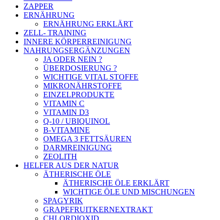
ZAPPER
ERNÄHRUNG
ERNÄHRUNG ERKLÄRT
ZELL- TRAINING
INNERE KÖRPERREINIGUNG
NAHRUNGSERGÄNZUNGEN
JA ODER NEIN ?
ÜBERDOSIERUNG ?
WICHTIGE VITAL STOFFE
MIKRONÄHRSTOFFE
EINZELPRODUKTE
VITAMIN C
VITAMIN D3
Q-10 / UBIQUINOL
B-VITAMINE
OMEGA 3 FETTSÄUREN
DARMREINIGUNG
ZEOLITH
HELFER AUS DER NATUR
ÄTHERISCHE ÖLE
ÄTHERISCHE ÖLE ERKLÄRT
WICHTIGE ÖLE UND MISCHUNGEN
SPAGYRIK
GRAPEFRUITKERNEXTRAKT
CHLORDIOXID