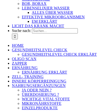
BOR, BORAX
LEBENSELIXIER WASSER
ALLES ÜBER WASSER
EFFEKTIVE MIKROORGANISMEN
EM ERKLÄRT
LICHT DAS KRANK MACHT
Suche nach:
HOME
GESUNDHEITSLEVEL CHECK
GESUNDHEITSLEVEL CHECK ERKLÄRT
OLIGO SCAN
ZAPPER
ERNÄHRUNG
ERNÄHRUNG ERKLÄRT
ZELL- TRAINING
INNERE KÖRPERREINIGUNG
NAHRUNGSERGÄNZUNGEN
JA ODER NEIN ?
ÜBERDOSIERUNG ?
WICHTIGE VITAL STOFFE
MIKRONÄHRSTOFFE
EINZELPRODUKTE