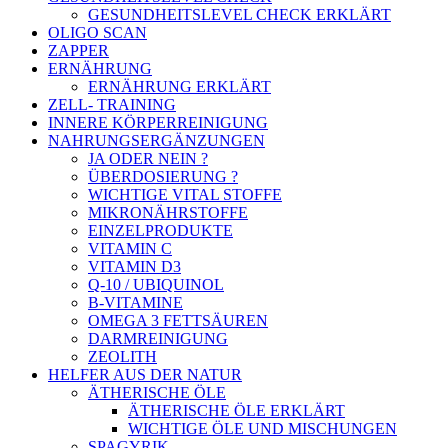
GESUNDHEITSLEVEL CHECK ERKLÄRT
OLIGO SCAN
ZAPPER
ERNÄHRUNG
ERNÄHRUNG ERKLÄRT
ZELL- TRAINING
INNERE KÖRPERREINIGUNG
NAHRUNGSERGÄNZUNGEN
JA ODER NEIN ?
ÜBERDOSIERUNG ?
WICHTIGE VITAL STOFFE
MIKRONÄHRSTOFFE
EINZELPRODUKTE
VITAMIN C
VITAMIN D3
Q-10 / UBIQUINOL
B-VITAMINE
OMEGA 3 FETTSÄUREN
DARMREINIGUNG
ZEOLITH
HELFER AUS DER NATUR
ÄTHERISCHE ÖLE
ÄTHERISCHE ÖLE ERKLÄRT
WICHTIGE ÖLE UND MISCHUNGEN
SPAGYRIK