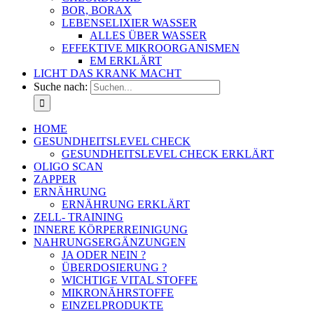
BOR, BORAX
LEBENSELIXIER WASSER
ALLES ÜBER WASSER
EFFEKTIVE MIKROORGANISMEN
EM ERKLÄRT
LICHT DAS KRANK MACHT
Suche nach:
HOME
GESUNDHEITSLEVEL CHECK
GESUNDHEITSLEVEL CHECK ERKLÄRT
OLIGO SCAN
ZAPPER
ERNÄHRUNG
ERNÄHRUNG ERKLÄRT
ZELL- TRAINING
INNERE KÖRPERREINIGUNG
NAHRUNGSERGÄNZUNGEN
JA ODER NEIN ?
ÜBERDOSIERUNG ?
WICHTIGE VITAL STOFFE
MIKRONÄHRSTOFFE
EINZELPRODUKTE