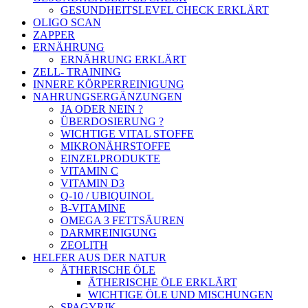
GESUNDHEITSLEVEL CHECK ERKLÄRT
OLIGO SCAN
ZAPPER
ERNÄHRUNG
ERNÄHRUNG ERKLÄRT
ZELL- TRAINING
INNERE KÖRPERREINIGUNG
NAHRUNGSERGÄNZUNGEN
JA ODER NEIN ?
ÜBERDOSIERUNG ?
WICHTIGE VITAL STOFFE
MIKRONÄHRSTOFFE
EINZELPRODUKTE
VITAMIN C
VITAMIN D3
Q-10 / UBIQUINOL
B-VITAMINE
OMEGA 3 FETTSÄUREN
DARMREINIGUNG
ZEOLITH
HELFER AUS DER NATUR
ÄTHERISCHE ÖLE
ÄTHERISCHE ÖLE ERKLÄRT
WICHTIGE ÖLE UND MISCHUNGEN
SPAGYRIK