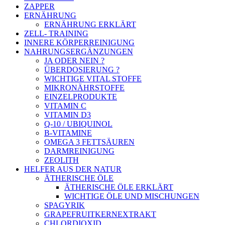
ZAPPER
ERNÄHRUNG
ERNÄHRUNG ERKLÄRT
ZELL- TRAINING
INNERE KÖRPERREINIGUNG
NAHRUNGSERGÄNZUNGEN
JA ODER NEIN ?
ÜBERDOSIERUNG ?
WICHTIGE VITAL STOFFE
MIKRONÄHRSTOFFE
EINZELPRODUKTE
VITAMIN C
VITAMIN D3
Q-10 / UBIQUINOL
B-VITAMINE
OMEGA 3 FETTSÄUREN
DARMREINIGUNG
ZEOLITH
HELFER AUS DER NATUR
ÄTHERISCHE ÖLE
ÄTHERISCHE ÖLE ERKLÄRT
WICHTIGE ÖLE UND MISCHUNGEN
SPAGYRIK
GRAPEFRUITKERNEXTRAKT
CHLORDIOXID