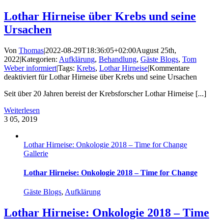
Lothar Hirneise über Krebs und seine
Ursachen
Von
Thomas
|
2022-08-29T18:36:05+02:00
August 25th,
2022
|
Kategorien:
Aufklärung
,
Behandlung
,
Gäste Blogs
,
Tom
Weber informiert
|
Tags:
Krebs
,
Lothar Hirneise
|
Kommentare
deaktiviert
für Lothar Hirneise über Krebs und seine Ursachen
Seit über 20 Jahren bereist der Krebsforscher Lothar Hirneise [...]
Weiterlesen
3
05, 2019
Lothar Hirneise: Onkologie 2018 – Time for Change
Gallerie
Lothar Hirneise: Onkologie 2018 – Time for Change
Gäste Blogs
,
Aufklärung
Lothar Hirneise: Onkologie 2018 – Time