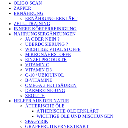
OLIGO SCAN
ZAPPER
ERNÄHRUNG
ERNÄHRUNG ERKLÄRT
ZELL- TRAINING
INNERE KÖRPERREINIGUNG
NAHRUNGSERGÄNZUNGEN
JA ODER NEIN ?
ÜBERDOSIERUNG ?
WICHTIGE VITAL STOFFE
MIKRONÄHRSTOFFE
EINZELPRODUKTE
VITAMIN C
VITAMIN D3
Q-10 / UBIQUINOL
B-VITAMINE
OMEGA 3 FETTSÄUREN
DARMREINIGUNG
ZEOLITH
HELFER AUS DER NATUR
ÄTHERISCHE ÖLE
ÄTHERISCHE ÖLE ERKLÄRT
WICHTIGE ÖLE UND MISCHUNGEN
SPAGYRIK
GRAPEFRUITKERNEXTRAKT