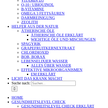
VITAMIN D3
Q-10 / UBIQUINOL
B-VITAMINE
OMEGA 3 FETTSÄUREN
DARMREINIGUNG
ZEOLITH
HELFER AUS DER NATUR
ÄTHERISCHE ÖLE
ÄTHERISCHE ÖLE ERKLÄRT
WICHTIGE ÖLE UND MISCHUNGEN
SPAGYRIK
GRAPEFRUITKERNEXTRAKT
CHLORDIOXID
BOR, BORAX
LEBENSELIXIER WASSER
ALLES ÜBER WASSER
EFFEKTIVE MIKROORGANISMEN
EM ERKLÄRT
LICHT DAS KRANK MACHT
Suche nach:
HOME
GESUNDHEITSLEVEL CHECK
GESUNDHEITSLEVEL CHECK ERKLÄRT