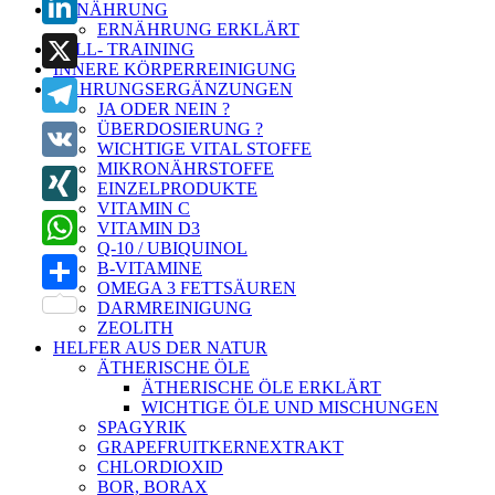
ERNÄHRUNG
ERNÄHRUNG ERKLÄRT
LinkedIn
ZELL- TRAINING
INNERE KÖRPERREINIGUNG
X
NAHRUNGSERGÄNZUNGEN
JA ODER NEIN ?
ÜBERDOSIERUNG ?
Telegram
WICHTIGE VITAL STOFFE
MIKRONÄHRSTOFFE
VK
EINZELPRODUKTE
VITAMIN C
XING
VITAMIN D3
Q-10 / UBIQUINOL
WhatsApp
B-VITAMINE
OMEGA 3 FETTSÄUREN
Teilen
DARMREINIGUNG
ZEOLITH
HELFER AUS DER NATUR
ÄTHERISCHE ÖLE
ÄTHERISCHE ÖLE ERKLÄRT
WICHTIGE ÖLE UND MISCHUNGEN
SPAGYRIK
GRAPEFRUITKERNEXTRAKT
CHLORDIOXID
BOR, BORAX