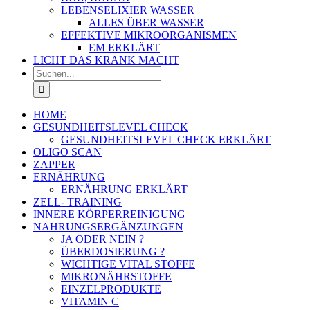
LEBENSELIXIER WASSER
ALLES ÜBER WASSER
EFFEKTIVE MIKROORGANISMEN
EM ERKLÄRT
LICHT DAS KRANK MACHT
Suche
nach:
HOME
GESUNDHEITSLEVEL CHECK
GESUNDHEITSLEVEL CHECK ERKLÄRT
OLIGO SCAN
ZAPPER
ERNÄHRUNG
ERNÄHRUNG ERKLÄRT
ZELL- TRAINING
INNERE KÖRPERREINIGUNG
NAHRUNGSERGÄNZUNGEN
JA ODER NEIN ?
ÜBERDOSIERUNG ?
WICHTIGE VITAL STOFFE
MIKRONÄHRSTOFFE
EINZELPRODUKTE
VITAMIN C