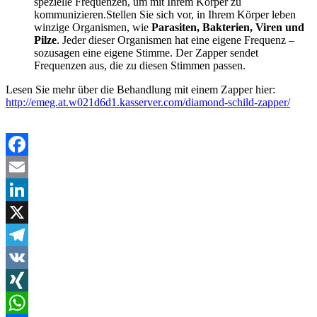
spezielle Frequenzen, um mit Ihrem Körper zu
kommunizieren.Stellen Sie sich vor, in Ihrem Körper leben
winzige Organismen, wie
Parasiten, Bakterien, Viren und
Pilze
. Jeder dieser Organismen hat eine eigene Frequenz –
sozusagen eine eigene Stimme. Der Zapper sendet
Frequenzen aus, die zu diesen Stimmen passen.
Lesen Sie mehr über die Behandlung mit einem Zapper hier:
http://emeg.at.w021d6d1.kasserver.com/diamond-schild-zapper/
Facebook
Email
LinkedIn
X
Telegram
VK
XING