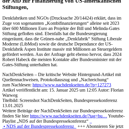
der AfD zur Finanzierung von US-amerikanischen
Stiftungen,
Denkfabriken und NGOs (Drucksache 20/14424) erklärt, dass im
Zuge von sogenannten „Kombifinanzierungen“ alleine seit 2023
über 600 Millionen Euro an Projekte der Bill und Melinda-Gates
Stiftung gefloßen sind. Ebenfalls hat die Bundesregierung
eingeräumt, dass die Grünen-nahe „Denkfabrik“ Stiftung Liberale
Moderne (LibMod) sowie die deutsche Dependance der US-
Denkfabrik Aspen Institute massiv mit Millionen an Steuergeldern
gefördert werden. Aus der Anfrage geht ebenso hervor, dass 2024
Robert Habeck die meisten Kontakte aller Bundesminister mit der
Gates-Stiftung unterhalten hat.
NachDenkSeiten – Die kritische Website Hintergrund-Artikel mit
Quellennachweisen, Protokollauszug und „Nachreichung“
zum Nachlesen:
https://www.nachdenkseiten.de/?p=127273
Artikel veröffentlicht am: 15. Januar 2025 um
12:05
Autor: Florian
Warweg
Titelbild: Screenshot NachDenkSeiten, Bundespressekonferenz
13.01.2025
Weitere Beiträge der NachDenkSeiten zur Bundespressekonferenz
finden Sie hier
https://www.nachdenkseiten.de/?tag=bu…
Youtube-
Playlist „NDS auf der Bundespressekonferenz“
• NDS auf der Bundespressekonferenz
+++ Abonnieren Sie jetzt