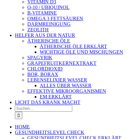
VITAMIN D3
Q-10 / UBIQUINOL
B-VITAMINE
OMEGA 3 FETTSÄUREN
DARMREINIGUNG
ZEOLITH
HELFER AUS DER NATUR
ÄTHERISCHE ÖLE
ÄTHERISCHE ÖLE ERKLÄRT
WICHTIGE ÖLE UND MISCHUNGEN
SPAGYRIK
GRAPEFRUITKERNEXTRAKT
CHLORDIOXID
BOR, BORAX
LEBENSELIXIER WASSER
ALLES ÜBER WASSER
EFFEKTIVE MIKROORGANISMEN
EM ERKLÄRT
LICHT DAS KRANK MACHT
Suche
nach:
HOME
GESUNDHEITSLEVEL CHECK
GESUNDHEITSLEVEL CHECK ERKLÄRT