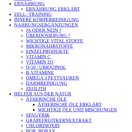
ERNÄHRUNG
ERNÄHRUNG ERKLÄRT
ZELL- TRAINING
INNERE KÖRPERREINIGUNG
NAHRUNGSERGÄNZUNGEN
JA ODER NEIN ?
ÜBERDOSIERUNG ?
WICHTIGE VITAL STOFFE
MIKRONÄHRSTOFFE
EINZELPRODUKTE
VITAMIN C
VITAMIN D3
Q-10 / UBIQUINOL
B-VITAMINE
OMEGA 3 FETTSÄUREN
DARMREINIGUNG
ZEOLITH
HELFER AUS DER NATUR
ÄTHERISCHE ÖLE
ÄTHERISCHE ÖLE ERKLÄRT
WICHTIGE ÖLE UND MISCHUNGEN
SPAGYRIK
GRAPEFRUITKERNEXTRAKT
CHLORDIOXID
BOR, BORAX