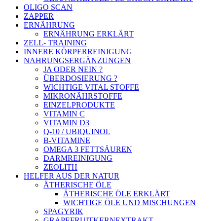
OLIGO SCAN
ZAPPER
ERNÄHRUNG
ERNÄHRUNG ERKLÄRT
ZELL- TRAINING
INNERE KÖRPERREINIGUNG
NAHRUNGSERGÄNZUNGEN
JA ODER NEIN ?
ÜBERDOSIERUNG ?
WICHTIGE VITAL STOFFE
MIKRONÄHRSTOFFE
EINZELPRODUKTE
VITAMIN C
VITAMIN D3
Q-10 / UBIQUINOL
B-VITAMINE
OMEGA 3 FETTSÄUREN
DARMREINIGUNG
ZEOLITH
HELFER AUS DER NATUR
ÄTHERISCHE ÖLE
ÄTHERISCHE ÖLE ERKLÄRT
WICHTIGE ÖLE UND MISCHUNGEN
SPAGYRIK
GRAPEFRUITKERNEXTRAKT