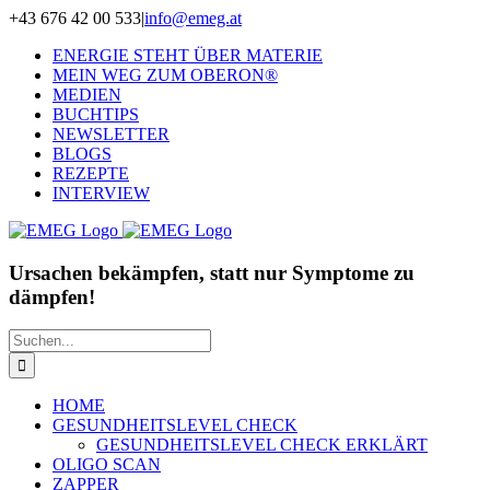
Zum
+43 676 42 00 533
|
info@emeg.at
Inhalt
ENERGIE STEHT ÜBER MATERIE
springen
MEIN WEG ZUM OBERON®
MEDIEN
BUCHTIPS
NEWSLETTER
BLOGS
REZEPTE
INTERVIEW
Ursachen bekämpfen, statt nur Symptome zu
dämpfen!
Suche
nach:
HOME
GESUNDHEITSLEVEL CHECK
GESUNDHEITSLEVEL CHECK ERKLÄRT
OLIGO SCAN
ZAPPER