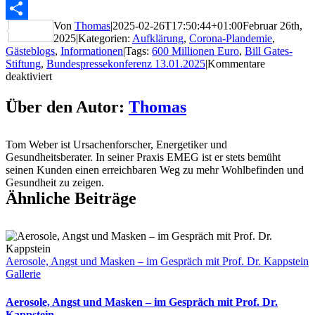
WhatsApp
Von
Thomas
|
2025-02-26T17:50:44+01:00
Februar 26th,
Teilen
2025
|
Kategorien:
Aufklärung
,
Corona-Plandemie
,
Gästeblogs
,
Informationen
|
Tags:
600 Millionen Euro
,
Bill Gates-
Stiftung
,
Bundespressekonferenz 13.01.2025
|
Kommentare
für
deaktiviert
Wieso
erhält
Über den Autor:
Thomas
die
Bill
Gates-
Tom Weber ist Ursachenforscher, Energetiker und
Stiftung
Gesundheitsberater. In seiner Praxis EMEG ist er stets bemüht
über
seinen Kunden einen erreichbaren Weg zu mehr Wohlbefinden und
600
Gesundheit zu zeigen.
Millionen
Ähnliche Beiträge
Euro
aus
Bundesmitteln?
|
BPK
Aerosole, Angst und Masken – im Gespräch mit Prof. Dr. Kappstein
Gallerie
Aerosole, Angst und Masken – im Gespräch mit Prof. Dr.
Kappstein