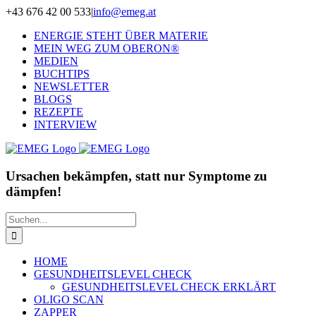
Zum
+43 676 42 00 533
|
info@emeg.at
Inhalt
ENERGIE STEHT ÜBER MATERIE
springen
MEIN WEG ZUM OBERON®
MEDIEN
BUCHTIPS
NEWSLETTER
BLOGS
REZEPTE
INTERVIEW
Ursachen bekämpfen, statt nur Symptome zu
dämpfen!
Suche
nach:
HOME
GESUNDHEITSLEVEL CHECK
GESUNDHEITSLEVEL CHECK ERKLÄRT
OLIGO SCAN
ZAPPER