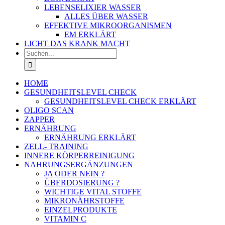
LEBENSELIXIER WASSER
ALLES ÜBER WASSER
EFFEKTIVE MIKROORGANISMEN
EM ERKLÄRT
LICHT DAS KRANK MACHT
Suche
nach:
HOME
GESUNDHEITSLEVEL CHECK
GESUNDHEITSLEVEL CHECK ERKLÄRT
OLIGO SCAN
ZAPPER
ERNÄHRUNG
ERNÄHRUNG ERKLÄRT
ZELL- TRAINING
INNERE KÖRPERREINIGUNG
NAHRUNGSERGÄNZUNGEN
JA ODER NEIN ?
ÜBERDOSIERUNG ?
WICHTIGE VITAL STOFFE
MIKRONÄHRSTOFFE
EINZELPRODUKTE
VITAMIN C