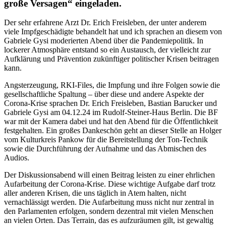
große Versagen“ eingeladen.
Der sehr erfahrene Arzt Dr. Erich Freisleben, der unter anderem
viele Impfgeschädigte behandelt hat und ich sprachen an diesem von
Gabriele Gysi moderierten Abend über die Pandemiepolitik. In
lockerer Atmosphäre entstand so ein Austausch, der vielleicht zur
Aufklärung und Prävention zukünftiger politischer Krisen beitragen
kann.
Angsterzeugung, RKI-Files, die Impfung und ihre Folgen sowie die
gesellschaftliche Spaltung – über diese und andere Aspekte der
Corona-Krise sprachen Dr. Erich Freisleben, Bastian Barucker und
Gabriele Gysi am 04.12.24 im Rudolf-Steiner-Haus Berlin. Die BF
war mit der Kamera dabei und hat den Abend für die Öffentlichkeit
festgehalten. Ein großes Dankeschön geht an dieser Stelle an Holger
vom Kulturkreis Pankow für die Bereitstellung der Ton-Technik
sowie die Durchführung der Aufnahme und das Abmischen des
Audios.
Der Diskussionsabend will einen Beitrag leisten zu einer ehrlichen
Aufarbeitung der Corona-Krise. Diese wichtige Aufgabe darf trotz
aller anderen Krisen, die uns täglich in Atem halten, nicht
vernachlässigt werden. Die Aufarbeitung muss nicht nur zentral in
den Parlamenten erfolgen, sondern dezentral mit vielen Menschen
an vielen Orten. Das Terrain, das es aufzuräumen gilt, ist gewaltig