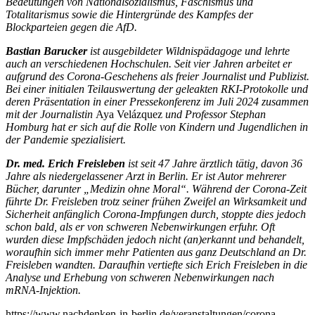
Bedeutungen von Nationalsozialismus, Faschismus und
Totalitarismus sowie die Hintergründe des Kampfes der
Blockparteien gegen die AfD.
Bastian Barucker
ist ausgebildeter Wildnispädagoge und lehrte
auch an verschiedenen Hochschulen. Seit vier Jahren arbeitet er
aufgrund des Corona-Geschehens als freier Journalist und Publizist.
Bei einer initialen Teilauswertung der geleakten RKI-Protokolle und
deren Präsentation in einer Pressekonferenz im Juli 2024 zusammen
mit der Journalistin
Aya Velázquez
und Professor Stephan
Homburg hat er sich auf die Rolle von Kindern und Jugendlichen in
der Pandemie spezialisiert.
Dr. med. Erich Freisleben
ist seit 47 Jahre ärztlich tätig, davon 36
Jahre als niedergelassener Arzt in Berlin. Er ist Autor mehrerer
Bücher, darunter „Medizin ohne Moral“. Während der Corona-Zeit
führte Dr. Freisleben trotz seiner frühen Zweifel an Wirksamkeit und
Sicherheit anfänglich Corona-Impfungen durch, stoppte dies jedoch
schon bald, als er von schweren Nebenwirkungen erfuhr. Oft
wurden diese Impfschäden jedoch nicht (an)erkannt und behandelt,
woraufhin sich immer mehr Patienten aus ganz Deutschland an Dr.
Freisleben wandten. Daraufhin vertiefte sich Erich Freisleben in die
Analyse und Erhebung von schweren Nebenwirkungen nach
mRNA-Injektion.
https://www.nachdenken-in-berlin.de/veranstaltungen/corona-