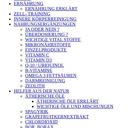
ERNÄHRUNG
ERNÄHRUNG ERKLÄRT
ZELL- TRAINING
INNERE KÖRPERREINIGUNG
NAHRUNGSERGÄNZUNGEN
JA ODER NEIN ?
ÜBERDOSIERUNG ?
WICHTIGE VITAL STOFFE
MIKRONÄHRSTOFFE
EINZELPRODUKTE
VITAMIN C
VITAMIN D3
Q-10 / UBIQUINOL
B-VITAMINE
OMEGA 3 FETTSÄUREN
DARMREINIGUNG
ZEOLITH
HELFER AUS DER NATUR
ÄTHERISCHE ÖLE
ÄTHERISCHE ÖLE ERKLÄRT
WICHTIGE ÖLE UND MISCHUNGEN
SPAGYRIK
GRAPEFRUITKERNEXTRAKT
CHLORDIOXID
BOR, BORAX