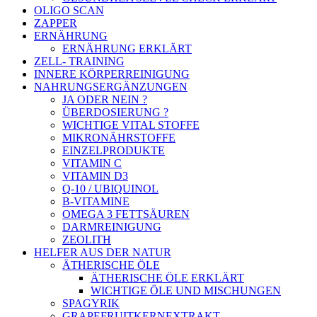
OLIGO SCAN
ZAPPER
ERNÄHRUNG
ERNÄHRUNG ERKLÄRT
ZELL- TRAINING
INNERE KÖRPERREINIGUNG
NAHRUNGSERGÄNZUNGEN
JA ODER NEIN ?
ÜBERDOSIERUNG ?
WICHTIGE VITAL STOFFE
MIKRONÄHRSTOFFE
EINZELPRODUKTE
VITAMIN C
VITAMIN D3
Q-10 / UBIQUINOL
B-VITAMINE
OMEGA 3 FETTSÄUREN
DARMREINIGUNG
ZEOLITH
HELFER AUS DER NATUR
ÄTHERISCHE ÖLE
ÄTHERISCHE ÖLE ERKLÄRT
WICHTIGE ÖLE UND MISCHUNGEN
SPAGYRIK
GRAPEFRUITKERNEXTRAKT