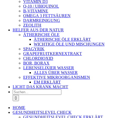
VITAMIN D3
Q-10 / UBIQUINOL
B-VITAMINE
OMEGA 3 FETTSÄUREN
DARMREINIGUNG
ZEOLITH
HELFER AUS DER NATUR
ÄTHERISCHE ÖLE
ÄTHERISCHE ÖLE ERKLÄRT
WICHTIGE ÖLE UND MISCHUNGEN
SPAGYRIK
GRAPEFRUITKERNEXTRAKT
CHLORDIOXID
BOR, BORAX
LEBENSELIXIER WASSER
ALLES ÜBER WASSER
EFFEKTIVE MIKROORGANISMEN
EM ERKLÄRT
LICHT DAS KRANK MACHT
Suche
nach:
HOME
GESUNDHEITSLEVEL CHECK
GESUNDHEITSLEVEL CHECK ERKLÄRT