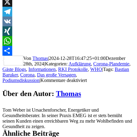
LinkedIn
X
Telegram
VK
XING
WhatsApp
Von
Thomas
|
2024-12-28T16:47:25+01:00
Dezember
Teilen
28th, 2024
|
Kategorien:
Aufklärung
,
Corona-Plandemie
,
Gäste Blogs
,
Informationen
,
RKI Protokolle
,
WHO
|
Tags:
Bastian
Baruker
,
Corona
,
Das große Versagen
,
für
Podiumsdiskussion
|
Kommentare deaktiviert
Corona
–
Über den Autor:
Thomas
Das
große
Versagen
Tom Weber ist Ursachenforscher, Energetiker und
Gesundheitsberater. In seiner Praxis EMEG ist er stets bemüht
seinen Kunden einen erreichbaren Weg zu mehr Wohlbefinden und
Gesundheit zu zeigen.
Ähnliche Beiträge