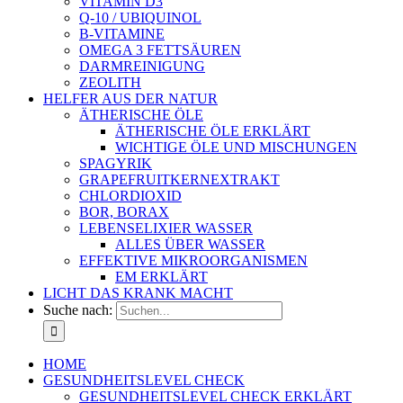
VITAMIN D3
Q-10 / UBIQUINOL
B-VITAMINE
OMEGA 3 FETTSÄUREN
DARMREINIGUNG
ZEOLITH
HELFER AUS DER NATUR
ÄTHERISCHE ÖLE
ÄTHERISCHE ÖLE ERKLÄRT
WICHTIGE ÖLE UND MISCHUNGEN
SPAGYRIK
GRAPEFRUITKERNEXTRAKT
CHLORDIOXID
BOR, BORAX
LEBENSELIXIER WASSER
ALLES ÜBER WASSER
EFFEKTIVE MIKROORGANISMEN
EM ERKLÄRT
LICHT DAS KRANK MACHT
Suche nach:
HOME
GESUNDHEITSLEVEL CHECK
GESUNDHEITSLEVEL CHECK ERKLÄRT