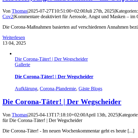
Von
Thomas
|
2025-07-27T10:51:00+02:00
Juli 27th, 2025
|
Kategorien
Cov2
|
Kommentare deaktiviert
für Aerosole, Angst und Masken – im G
Die Corona-Maßnahmen basierten auf verschiedenen Annahmen bezügl
Weiterlesen
13
04, 2025
Die Corona-Täter! | Der Wegscheider
Gallerie
Die Corona-Täter! | Der Wegscheider
Aufklärung
,
Corona-Plandemie
,
Gäste Blogs
Die Corona-Täter! | Der Wegscheider
Von
Thomas
|
2025-04-13T17:18:10+02:00
April 13th, 2025
|
Kategorie
für Die Corona-Täter! | Der Wegscheider
Die Corona-Täter! - Im neuen Wochenkommentar geht es heute [...]