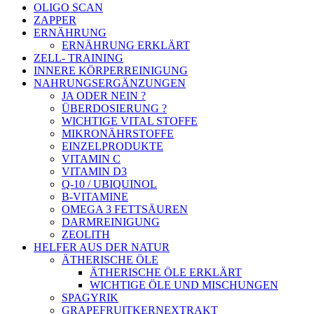
OLIGO SCAN
ZAPPER
ERNÄHRUNG
ERNÄHRUNG ERKLÄRT
ZELL- TRAINING
INNERE KÖRPERREINIGUNG
NAHRUNGSERGÄNZUNGEN
JA ODER NEIN ?
ÜBERDOSIERUNG ?
WICHTIGE VITAL STOFFE
MIKRONÄHRSTOFFE
EINZELPRODUKTE
VITAMIN C
VITAMIN D3
Q-10 / UBIQUINOL
B-VITAMINE
OMEGA 3 FETTSÄUREN
DARMREINIGUNG
ZEOLITH
HELFER AUS DER NATUR
ÄTHERISCHE ÖLE
ÄTHERISCHE ÖLE ERKLÄRT
WICHTIGE ÖLE UND MISCHUNGEN
SPAGYRIK
GRAPEFRUITKERNEXTRAKT