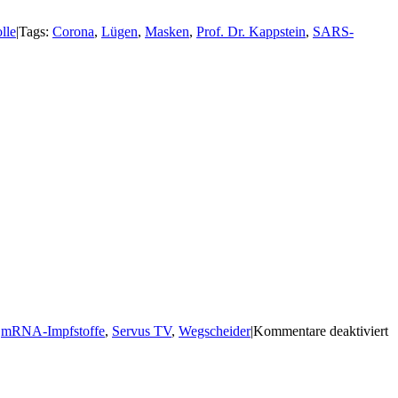
lle
|
Tags:
Corona
,
Lügen
,
Masken
,
Prof. Dr. Kappstein
,
SARS-
,
mRNA-Impfstoffe
,
Servus TV
,
Wegscheider
|
Kommentare deaktiviert