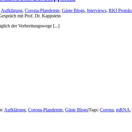
:
Aufklärung
,
Corona-Plandemie
,
Gäste Blogs
,
Interviews
,
RKI Protoko
espräch mit Prof. Dr. Kappstein
ich der Verbreitungswege [...]
n:
Aufklärung
,
Corona-Plandemie
,
Gäste Blogs
|
Tags:
Corona
,
mRNA