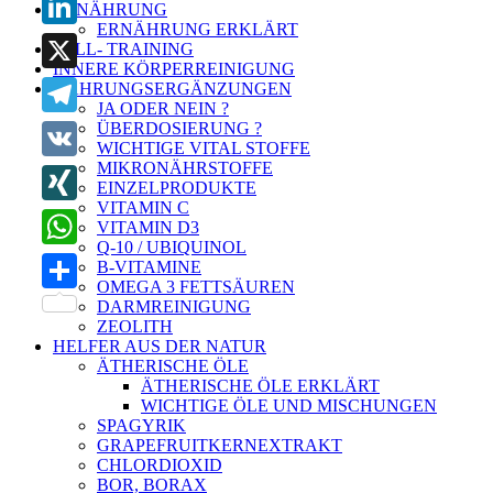
ERNÄHRUNG
ERNÄHRUNG ERKLÄRT
LinkedIn
ZELL- TRAINING
INNERE KÖRPERREINIGUNG
X
NAHRUNGSERGÄNZUNGEN
JA ODER NEIN ?
ÜBERDOSIERUNG ?
Telegram
WICHTIGE VITAL STOFFE
MIKRONÄHRSTOFFE
VK
EINZELPRODUKTE
VITAMIN C
XING
VITAMIN D3
Q-10 / UBIQUINOL
WhatsApp
B-VITAMINE
OMEGA 3 FETTSÄUREN
Teilen
DARMREINIGUNG
ZEOLITH
HELFER AUS DER NATUR
ÄTHERISCHE ÖLE
ÄTHERISCHE ÖLE ERKLÄRT
WICHTIGE ÖLE UND MISCHUNGEN
SPAGYRIK
GRAPEFRUITKERNEXTRAKT
CHLORDIOXID
BOR, BORAX