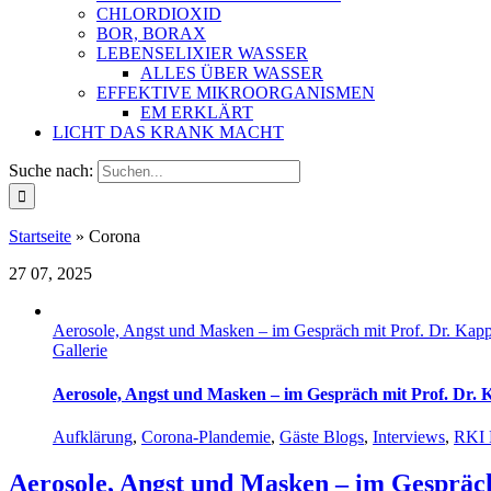
CHLORDIOXID
BOR, BORAX
LEBENSELIXIER WASSER
ALLES ÜBER WASSER
EFFEKTIVE MIKROORGANISMEN
EM ERKLÄRT
LICHT DAS KRANK MACHT
Suche nach:
Startseite
»
Corona
27
07, 2025
Aerosole, Angst und Masken – im Gespräch mit Prof. Dr. Kapp
Gallerie
Aerosole, Angst und Masken – im Gespräch mit Prof. Dr. 
Aufklärung
,
Corona-Plandemie
,
Gäste Blogs
,
Interviews
,
RKI 
Aerosole, Angst und Masken – im Gespräch