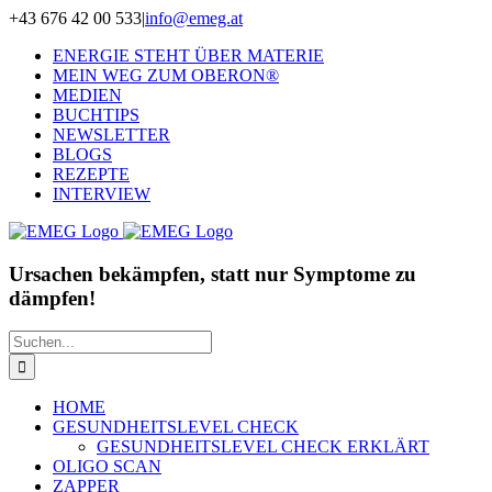
Zum
+43 676 42 00 533
|
info@emeg.at
Inhalt
ENERGIE STEHT ÜBER MATERIE
springen
MEIN WEG ZUM OBERON®
MEDIEN
BUCHTIPS
NEWSLETTER
BLOGS
REZEPTE
INTERVIEW
Ursachen bekämpfen, statt nur Symptome zu
dämpfen!
Suche
nach:
HOME
GESUNDHEITSLEVEL CHECK
GESUNDHEITSLEVEL CHECK ERKLÄRT
OLIGO SCAN
ZAPPER