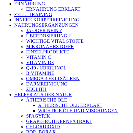
ERNÄHRUNG
ERNÄHRUNG ERKLÄRT
ZELL- TRAINING
INNERE KÖRPERREINIGUNG
NAHRUNGSERGÄNZUNGEN
JA ODER NEIN ?
ÜBERDOSIERUNG ?
WICHTIGE VITAL STOFFE
MIKRONÄHRSTOFFE
EINZELPRODUKTE
VITAMIN C
VITAMIN D3
Q-10 / UBIQUINOL
B-VITAMINE
OMEGA 3 FETTSÄUREN
DARMREINIGUNG
ZEOLITH
HELFER AUS DER NATUR
ÄTHERISCHE ÖLE
ÄTHERISCHE ÖLE ERKLÄRT
WICHTIGE ÖLE UND MISCHUNGEN
SPAGYRIK
GRAPEFRUITKERNEXTRAKT
CHLORDIOXID
BOR, BORAX