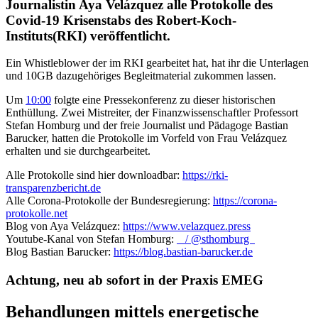
Journalistin Aya Velázquez alle Protokolle des
Covid-19 Krisenstabs des Robert-Koch-
Instituts(RKI) veröffentlicht.
Ein Whistleblower der im RKI gearbeitet hat, hat ihr die Unterlagen
und 10GB dazugehöriges Begleitmaterial zukommen lassen.
Um
10:00
folgte eine Pressekonferenz zu dieser historischen
Enthüllung. Zwei Mistreiter, der Finanzwissenschaftler Professort
Stefan Homburg und der freie Journalist und Pädagoge Bastian
Barucker, hatten die Protokolle im Vorfeld von Frau Velázquez
erhalten und sie durchgearbeitet.
Alle Protokolle sind hier downloadbar:
https://rki-
transparenzbericht.de
Alle Corona-Protokolle der Bundesregierung:
https://corona-
protokolle.net
Blog von Aya Velázquez:
https://www.velazquez.press
Youtube-Kanal von Stefan Homburg:
/ @sthomburg
Blog Bastian Barucker:
https://blog.bastian-barucker.de
Achtung, neu ab sofort in der Praxis EMEG
Behandlungen mittels energetische