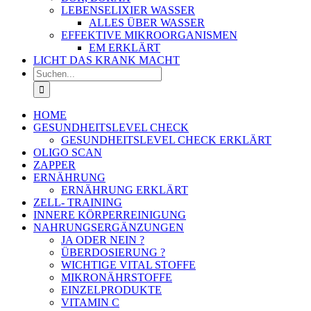
LEBENSELIXIER WASSER
ALLES ÜBER WASSER
EFFEKTIVE MIKROORGANISMEN
EM ERKLÄRT
LICHT DAS KRANK MACHT
Suche
nach:
HOME
GESUNDHEITSLEVEL CHECK
GESUNDHEITSLEVEL CHECK ERKLÄRT
OLIGO SCAN
ZAPPER
ERNÄHRUNG
ERNÄHRUNG ERKLÄRT
ZELL- TRAINING
INNERE KÖRPERREINIGUNG
NAHRUNGSERGÄNZUNGEN
JA ODER NEIN ?
ÜBERDOSIERUNG ?
WICHTIGE VITAL STOFFE
MIKRONÄHRSTOFFE
EINZELPRODUKTE
VITAMIN C