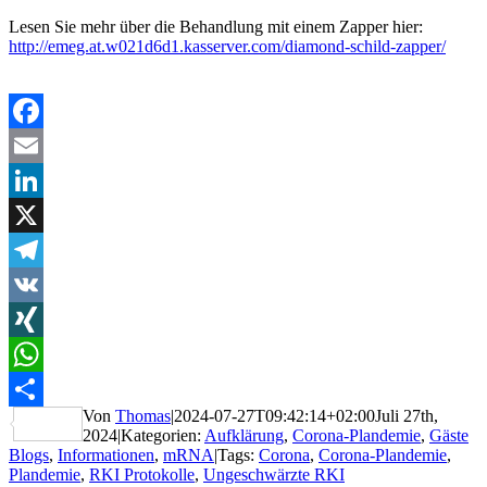
Lesen Sie mehr über die Behandlung mit einem Zapper hier:
http://emeg.at.w021d6d1.kasserver.com/diamond-schild-zapper/
Facebook
Email
LinkedIn
X
Telegram
VK
XING
WhatsApp
Von
Thomas
|
2024-07-27T09:42:14+02:00
Juli 27th,
Teilen
2024
|
Kategorien:
Aufklärung
,
Corona-Plandemie
,
Gäste
Blogs
,
Informationen
,
mRNA
|
Tags:
Corona
,
Corona-Plandemie
,
Plandemie
,
RKI Protokolle
,
Ungeschwärzte RKI