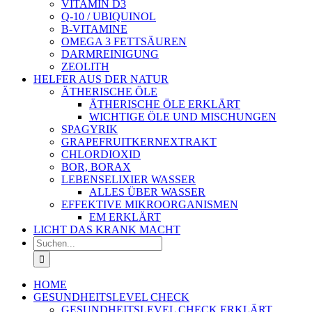
VITAMIN D3
Q-10 / UBIQUINOL
B-VITAMINE
OMEGA 3 FETTSÄUREN
DARMREINIGUNG
ZEOLITH
HELFER AUS DER NATUR
ÄTHERISCHE ÖLE
ÄTHERISCHE ÖLE ERKLÄRT
WICHTIGE ÖLE UND MISCHUNGEN
SPAGYRIK
GRAPEFRUITKERNEXTRAKT
CHLORDIOXID
BOR, BORAX
LEBENSELIXIER WASSER
ALLES ÜBER WASSER
EFFEKTIVE MIKROORGANISMEN
EM ERKLÄRT
LICHT DAS KRANK MACHT
Suche
nach:
HOME
GESUNDHEITSLEVEL CHECK
GESUNDHEITSLEVEL CHECK ERKLÄRT