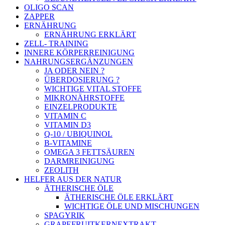
OLIGO SCAN
ZAPPER
ERNÄHRUNG
ERNÄHRUNG ERKLÄRT
ZELL- TRAINING
INNERE KÖRPERREINIGUNG
NAHRUNGSERGÄNZUNGEN
JA ODER NEIN ?
ÜBERDOSIERUNG ?
WICHTIGE VITAL STOFFE
MIKRONÄHRSTOFFE
EINZELPRODUKTE
VITAMIN C
VITAMIN D3
Q-10 / UBIQUINOL
B-VITAMINE
OMEGA 3 FETTSÄUREN
DARMREINIGUNG
ZEOLITH
HELFER AUS DER NATUR
ÄTHERISCHE ÖLE
ÄTHERISCHE ÖLE ERKLÄRT
WICHTIGE ÖLE UND MISCHUNGEN
SPAGYRIK
GRAPEFRUITKERNEXTRAKT