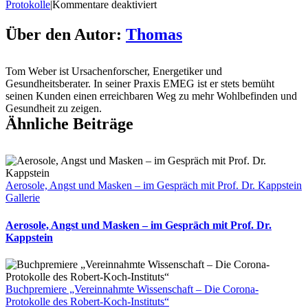
für
Protokolle
|
Kommentare deaktiviert
Enthüllung:
Alle
Über den Autor:
Thomas
RKI-
Protokolle
veröffentlicht
Tom Weber ist Ursachenforscher, Energetiker und
–
Gesundheitsberater. In seiner Praxis EMEG ist er stets bemüht
Pressekonferenz
seinen Kunden einen erreichbaren Weg zu mehr Wohlbefinden und
mit
Gesundheit zu zeigen.
Velázquez
Ähnliche Beiträge
Homburg
und
Barucker
Aerosole, Angst und Masken – im Gespräch mit Prof. Dr. Kappstein
Gallerie
Aerosole, Angst und Masken – im Gespräch mit Prof. Dr.
Kappstein
Buchpremiere „Vereinnahmte Wissenschaft – Die Corona-
Protokolle des Robert-Koch-Instituts“