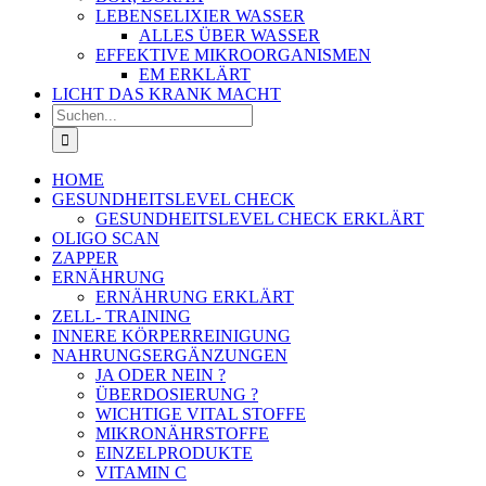
LEBENSELIXIER WASSER
ALLES ÜBER WASSER
EFFEKTIVE MIKROORGANISMEN
EM ERKLÄRT
LICHT DAS KRANK MACHT
Suche
nach:
HOME
GESUNDHEITSLEVEL CHECK
GESUNDHEITSLEVEL CHECK ERKLÄRT
OLIGO SCAN
ZAPPER
ERNÄHRUNG
ERNÄHRUNG ERKLÄRT
ZELL- TRAINING
INNERE KÖRPERREINIGUNG
NAHRUNGSERGÄNZUNGEN
JA ODER NEIN ?
ÜBERDOSIERUNG ?
WICHTIGE VITAL STOFFE
MIKRONÄHRSTOFFE
EINZELPRODUKTE
VITAMIN C