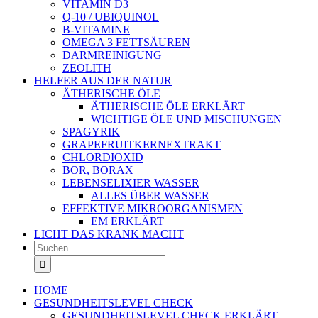
VITAMIN D3
Q-10 / UBIQUINOL
B-VITAMINE
OMEGA 3 FETTSÄUREN
DARMREINIGUNG
ZEOLITH
HELFER AUS DER NATUR
ÄTHERISCHE ÖLE
ÄTHERISCHE ÖLE ERKLÄRT
WICHTIGE ÖLE UND MISCHUNGEN
SPAGYRIK
GRAPEFRUITKERNEXTRAKT
CHLORDIOXID
BOR, BORAX
LEBENSELIXIER WASSER
ALLES ÜBER WASSER
EFFEKTIVE MIKROORGANISMEN
EM ERKLÄRT
LICHT DAS KRANK MACHT
Suche
nach:
HOME
GESUNDHEITSLEVEL CHECK
GESUNDHEITSLEVEL CHECK ERKLÄRT