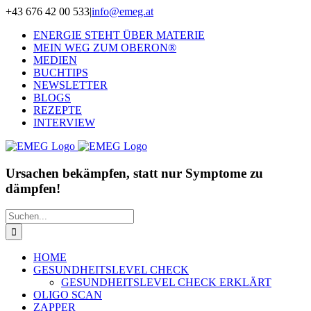
Zum
+43 676 42 00 533
|
info@emeg.at
Inhalt
ENERGIE STEHT ÜBER MATERIE
springen
MEIN WEG ZUM OBERON®
MEDIEN
BUCHTIPS
NEWSLETTER
BLOGS
REZEPTE
INTERVIEW
Ursachen bekämpfen, statt nur Symptome zu
dämpfen!
Suche
nach:
HOME
GESUNDHEITSLEVEL CHECK
GESUNDHEITSLEVEL CHECK ERKLÄRT
OLIGO SCAN
ZAPPER