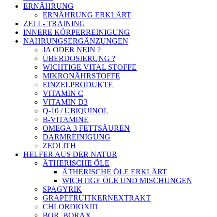
ERNÄHRUNG
ERNÄHRUNG ERKLÄRT
ZELL- TRAINING
INNERE KÖRPERREINIGUNG
NAHRUNGSERGÄNZUNGEN
JA ODER NEIN ?
ÜBERDOSIERUNG ?
WICHTIGE VITAL STOFFE
MIKRONÄHRSTOFFE
EINZELPRODUKTE
VITAMIN C
VITAMIN D3
Q-10 / UBIQUINOL
B-VITAMINE
OMEGA 3 FETTSÄUREN
DARMREINIGUNG
ZEOLITH
HELFER AUS DER NATUR
ÄTHERISCHE ÖLE
ÄTHERISCHE ÖLE ERKLÄRT
WICHTIGE ÖLE UND MISCHUNGEN
SPAGYRIK
GRAPEFRUITKERNEXTRAKT
CHLORDIOXID
BOR, BORAX