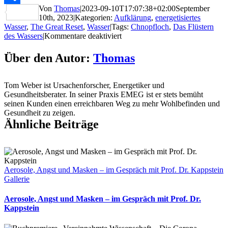
Von
Thomas
|
2023-09-10T17:07:38+02:00
September
Teilen
10th, 2023
|
Kategorien:
Aufklärung
,
energetisiertes
Wasser
,
The Great Reset
,
Wasser
|
Tags:
Chnopfloch
,
Das Flüstern
für
des Wassers
|
Kommentare deaktiviert
Episode
5
Über den Autor:
Thomas
–
Das
Flüstern
Tom Weber ist Ursachenforscher, Energetiker und
des
Gesundheitsberater. In seiner Praxis EMEG ist er stets bemüht
Wassers
seinen Kunden einen erreichbaren Weg zu mehr Wohlbefinden und
–
Gesundheit zu zeigen.
VGFE
Ähnliche Beiträge
(5
von
7)
–
Chnopfloch
Aerosole, Angst und Masken – im Gespräch mit Prof. Dr. Kappstein
Gallerie
Aerosole, Angst und Masken – im Gespräch mit Prof. Dr.
Kappstein