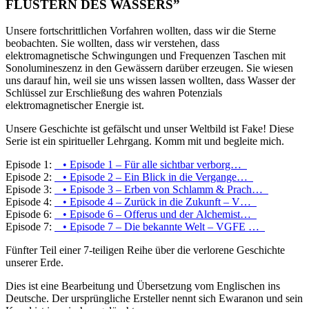
FLÜSTERN DES WASSERS”
Unsere fortschrittlichen Vorfahren wollten, dass wir die Sterne
beobachten. Sie wollten, dass wir verstehen, dass
elektromagnetische Schwingungen und Frequenzen Taschen mit
Sonolumineszenz in den Gewässern darüber erzeugen. Sie wiesen
uns darauf hin, weil sie uns wissen lassen wollten, dass Wasser der
Schlüssel zur Erschließung des wahren Potenzials
elektromagnetischer Energie ist.
Unsere Geschichte ist gefälscht und unser Weltbild ist Fake! Diese
Serie ist ein spiritueller Lehrgang. Komm mit und begleite mich.
Episode 1:
• Episode 1 – Für alle sichtbar verborg…
Episode 2:
• Episode 2 – Ein Blick in die Vergange…
Episode 3:
• Episode 3 – Erben von Schlamm & Prach…
Episode 4:
• Episode 4 – Zurück in die Zukunft – V…
Episode 6:
• Episode 6 – Offerus und der Alchemist…
Episode 7:
• Episode 7 – Die bekannte Welt – VGFE …
Fünfter Teil einer 7-teiligen Reihe über die verlorene Geschichte
unserer Erde.
Dies ist eine Bearbeitung und Übersetzung vom Englischen ins
Deutsche. Der ursprüngliche Ersteller nennt sich Ewaranon und sein