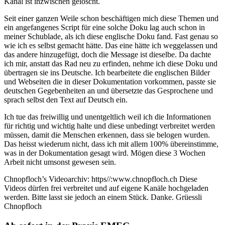
Kanal ist inzwischen gelöscht.
Seit einer ganzen Weile schon beschäftigen mich diese Themen und
ein angefangenes Script für eine solche Doku lag auch schon in
meiner Schublade, als ich diese englische Doku fand. Fast genau so
wie ich es selbst gemacht hätte. Das eine hätte ich weggelassen und
das andere hinzugefügt, doch die Message ist dieselbe. Da dachte
ich mir, anstatt das Rad neu zu erfinden, nehme ich diese Doku und
übertragen sie ins Deutsche. Ich bearbeitete die englischen Bilder
und Webseiten die in dieser Dokumentation vorkommen, passte sie
deutschen Gegebenheiten an und übersetzte das Gesprochene und
sprach selbst den Text auf Deutsch ein.
Ich tue das freiwillig und unentgeltlich weil ich die Informationen
für richtig und wichtig halte und diese unbedingt verbreitet werden
müssen, damit die Menschen erkennen, dass sie belogen wurden.
Das heisst wiederum nicht, dass ich mit allem 100% übereinstimme,
was in der Dokumentation gesagt wird. Mögen diese 3 Wochen
Arbeit nicht umsonst gewesen sein.
Chnopfloch’s Videoarchiv: https//:www.chnopfloch.ch Diese
Videos dürfen frei verbreitet und auf eigene Kanäle hochgeladen
werden. Bitte lasst sie jedoch an einem Stück. Danke. Grüessli
Chnopfloch