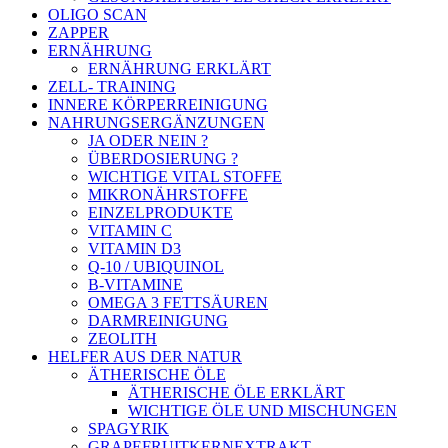
OLIGO SCAN
ZAPPER
ERNÄHRUNG
ERNÄHRUNG ERKLÄRT
ZELL- TRAINING
INNERE KÖRPERREINIGUNG
NAHRUNGSERGÄNZUNGEN
JA ODER NEIN ?
ÜBERDOSIERUNG ?
WICHTIGE VITAL STOFFE
MIKRONÄHRSTOFFE
EINZELPRODUKTE
VITAMIN C
VITAMIN D3
Q-10 / UBIQUINOL
B-VITAMINE
OMEGA 3 FETTSÄUREN
DARMREINIGUNG
ZEOLITH
HELFER AUS DER NATUR
ÄTHERISCHE ÖLE
ÄTHERISCHE ÖLE ERKLÄRT
WICHTIGE ÖLE UND MISCHUNGEN
SPAGYRIK
GRAPEFRUITKERNEXTRAKT