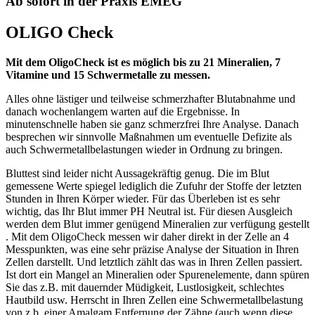
Ab sofort in der Praxis EMEG
OLIGO Check
Mit dem OligoCheck ist es möglich bis zu 21 Mineralien, 7
Vitamine und 15 Schwermetalle zu messen.
Alles ohne lästiger und teilweise schmerzhafter Blutabnahme und
danach wochenlangem warten auf die Ergebnisse. In
minutenschnelle haben sie ganz schmerzfrei Ihre Analyse. Danach
besprechen wir sinnvolle Maßnahmen um eventuelle Defizite als
auch Schwermetallbelastungen wieder in Ordnung zu bringen.
Bluttest sind leider nicht Aussagekräftig genug. Die im Blut
gemessene Werte spiegel lediglich die Zufuhr der Stoffe der letzten
Stunden in Ihren Körper wieder. Für das Überleben ist es sehr
wichtig, das Ihr Blut immer PH Neutral ist. Für diesen Ausgleich
werden dem Blut immer genügend Mineralien zur verfügung gestellt
. Mit dem OligoCheck messen wir daher direkt in der Zelle an 4
Messpunkten, was eine sehr präzise Analyse der Situation in Ihren
Zellen darstellt. Und letztlich zählt das was in Ihren Zellen passiert.
Ist dort ein Mangel an Mineralien oder Spurenelemente, dann spüren
Sie das z.B. mit dauernder Müdigkeit, Lustlosigkeit, schlechtes
Hautbild usw. Herrscht in Ihren Zellen eine Schwermetallbelastung
von z.b. einer Amalgam Entfernung der Zähne (auch wenn diese