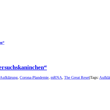
en“
ersuchskaninchen“
Aufklärung
,
Corona-Plandemie
,
mRNA
,
The Great Reset
|
Tags:
Aufklä