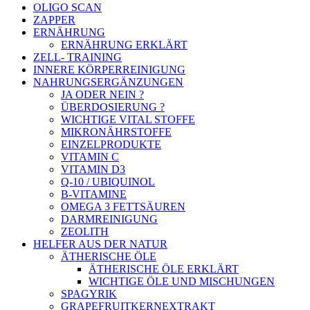
OLIGO SCAN
ZAPPER
ERNÄHRUNG
ERNÄHRUNG ERKLÄRT
ZELL- TRAINING
INNERE KÖRPERREINIGUNG
NAHRUNGSERGÄNZUNGEN
JA ODER NEIN ?
ÜBERDOSIERUNG ?
WICHTIGE VITAL STOFFE
MIKRONÄHRSTOFFE
EINZELPRODUKTE
VITAMIN C
VITAMIN D3
Q-10 / UBIQUINOL
B-VITAMINE
OMEGA 3 FETTSÄUREN
DARMREINIGUNG
ZEOLITH
HELFER AUS DER NATUR
ÄTHERISCHE ÖLE
ÄTHERISCHE ÖLE ERKLÄRT
WICHTIGE ÖLE UND MISCHUNGEN
SPAGYRIK
GRAPEFRUITKERNEXTRAKT