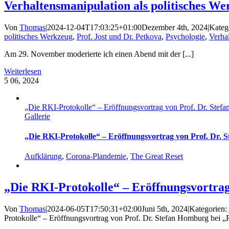
Verhaltensmanipulation als politisches We
Von
Thomas
|
2024-12-04T17:03:25+01:00
Dezember 4th, 2024
|
Kateg
politisches Werkzeug
,
Prof. Jost und Dr. Petkova
,
Psychologie
,
Verha
Am 29. November moderierte ich einen Abend mit der [...]
Weiterlesen
5
06, 2024
„Die RKI-Protokolle“ – Eröffnungsvortrag von Prof. Dr. Stef
Gallerie
„Die RKI-Protokolle“ – Eröffnungsvortrag von Prof. Dr. 
Aufklärung
,
Corona-Plandemie
,
The Great Reset
„Die RKI-Protokolle“ – Eröffnungsvortrag
Von
Thomas
|
2024-06-05T17:50:31+02:00
Juni 5th, 2024
|
Kategorien:
Protokolle“ – Eröffnungsvortrag von Prof. Dr. Stefan Homburg bei „