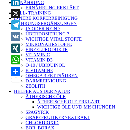
ERNÄHRUNG
ERNÄHRUNG ERKLÄRT
LinkedIn
ZELL- TRAINING
INNERE KÖRPERREINIGUNG
X
NAHRUNGSERGÄNZUNGEN
JA ODER NEIN ?
ÜBERDOSIERUNG ?
Telegram
WICHTIGE VITAL STOFFE
MIKRONÄHRSTOFFE
VK
EINZELPRODUKTE
VITAMIN C
XING
VITAMIN D3
Q-10 / UBIQUINOL
WhatsApp
B-VITAMINE
OMEGA 3 FETTSÄUREN
Teilen
DARMREINIGUNG
ZEOLITH
HELFER AUS DER NATUR
ÄTHERISCHE ÖLE
ÄTHERISCHE ÖLE ERKLÄRT
WICHTIGE ÖLE UND MISCHUNGEN
SPAGYRIK
GRAPEFRUITKERNEXTRAKT
CHLORDIOXID
BOR, BORAX