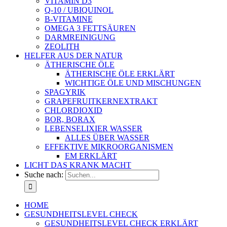
VITAMIN D3
Q-10 / UBIQUINOL
B-VITAMINE
OMEGA 3 FETTSÄUREN
DARMREINIGUNG
ZEOLITH
HELFER AUS DER NATUR
ÄTHERISCHE ÖLE
ÄTHERISCHE ÖLE ERKLÄRT
WICHTIGE ÖLE UND MISCHUNGEN
SPAGYRIK
GRAPEFRUITKERNEXTRAKT
CHLORDIOXID
BOR, BORAX
LEBENSELIXIER WASSER
ALLES ÜBER WASSER
EFFEKTIVE MIKROORGANISMEN
EM ERKLÄRT
LICHT DAS KRANK MACHT
Suche nach:
HOME
GESUNDHEITSLEVEL CHECK
GESUNDHEITSLEVEL CHECK ERKLÄRT