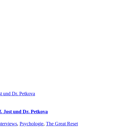
st und Dr. Petkova
f. Jost und Dr. Petkova
nterviews
,
Psychologie
,
The Great Reset