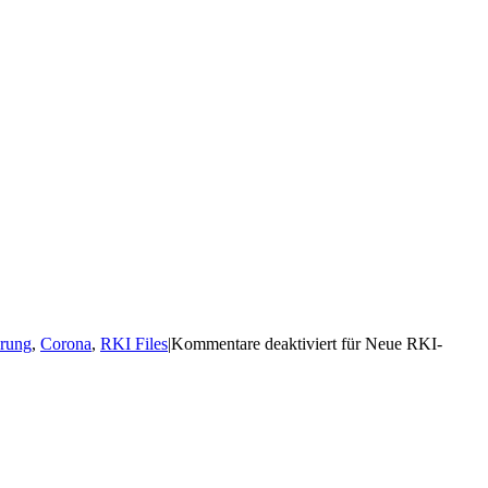
rung
,
Corona
,
RKI Files
|
Kommentare deaktiviert
für Neue RKI-