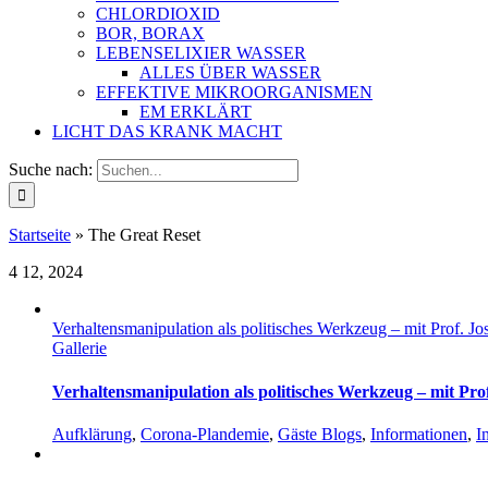
CHLORDIOXID
BOR, BORAX
LEBENSELIXIER WASSER
ALLES ÜBER WASSER
EFFEKTIVE MIKROORGANISMEN
EM ERKLÄRT
LICHT DAS KRANK MACHT
Suche nach:
Startseite
»
The Great Reset
4
12, 2024
Verhaltensmanipulation als politisches Werkzeug – mit Prof. Jo
Gallerie
Verhaltensmanipulation als politisches Werkzeug – mit Pro
Aufklärung
,
Corona-Plandemie
,
Gäste Blogs
,
Informationen
,
I