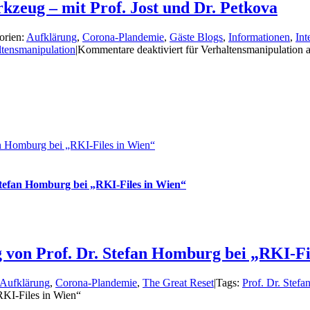
rkzeug – mit Prof. Jost und Dr. Petkova
orien:
Aufklärung
,
Corona-Plandemie
,
Gäste Blogs
,
Informationen
,
Int
ltensmanipulation
|
Kommentare deaktiviert
für Verhaltensmanipulation a
an Homburg bei „RKI-Files in Wien“
Stefan Homburg bei „RKI-Files in Wien“
 von Prof. Dr. Stefan Homburg bei „RKI-Fi
Aufklärung
,
Corona-Plandemie
,
The Great Reset
|
Tags:
Prof. Dr. Stef
RKI-Files in Wien“