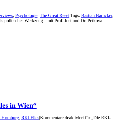
erviews
,
Psychologie
,
The Great Reset
|
Tags:
Bastian Barucker
,
ls politisches Werkzeug – mit Prof. Jost und Dr. Petkova
les in Wien“
an Homburg
,
RKI Files
|
Kommentare deaktiviert
für „Die RKI-