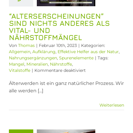
llgemein
rung
Effektive
“ALTERSERSCHEINUNGEN”
 aus der Natur
SIND NICHTS ANDERES ALS
gsergänzungen
VITAL- UND
renelemente
NÄHRSTOFFMÄNGEL
Von
Thomas
|
Februar 10th, 2023
|
Kategorien:
Allgemein
,
Aufklärung
,
Effektive Helfer aus der Natur
,
Nahrungsergänzungen
,
Spurenelemente
|
Tags:
Mangel
,
Mineralien
,
Nährstoffe
,
für
Vitalstoffe
|
Kommentare deaktiviert
“Alterserscheinungen”
sind
Älterwerden ist ein ganz natürlicher Prozess. Wir
nichts
alle werden [...]
anderes
als
Weiterlesen
Vital-
und
tokinase
Nährstoffmängel
ls Hilfe