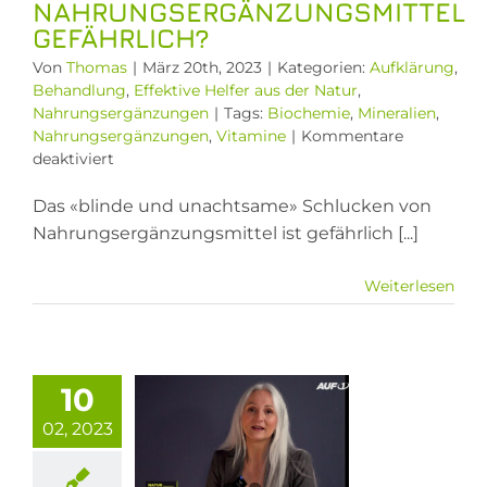
NAHRUNGSERGÄNZUNGSMITTEL
GEFÄHRLICH?
Von
Thomas
|
März 20th, 2023
|
Kategorien:
Aufklärung
,
Behandlung
,
Effektive Helfer aus der Natur
,
Nahrungsergänzungen
|
Tags:
Biochemie
,
Mineralien
,
Nahrungsergänzungen
,
Vitamine
|
Kommentare
für
deaktiviert
Ist
das
Das «blinde und unachtsame» Schlucken von
blinde
Nahrungsergänzungsmittel ist gefährlich [...]
Schlucken
von
Weiterlesen
Nahrungsergänzungsmittel
gefährlich?
erserscheinungen”
d nichts
10
eres als
02, 2023
tal- und
stoffmängel