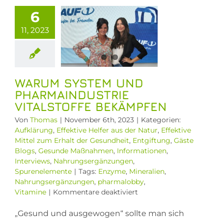
talstoffe
6
kämpfen
11, 2023
rung
Effektive
 aus der Natur
ive Mittel zum
der Gesundheit
iftung
Gäste
WARUM SYSTEM UND
gs
Gesunde
PHARMAINDUSTRIE
ßnahmen
VITALSTOFFE BEKÄMPFEN
ormationen
nterviews
Von
Thomas
|
November 6th, 2023
|
Kategorien:
gsergänzungen
Aufklärung
,
Effektive Helfer aus der Natur
,
Effektive
renelemente
Mittel zum Erhalt der Gesundheit
,
Entgiftung
,
Gäste
Blogs
,
Gesunde Maßnahmen
,
Informationen
,
Interviews
,
Nahrungsergänzungen
,
Spurenelemente
|
Tags:
Enzyme
,
Mineralien
,
Nahrungsergänzungen
,
pharmalobby
,
für
Vitamine
|
Kommentare deaktiviert
Warum
System
„Gesund und ausgewogen“ sollte man sich