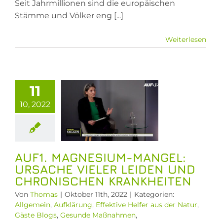
Baum:
Seit Jahrmillionen sind die europäischen
Zu
Stämme und Völker eng [...]
Gast
bei
Weiterlesen
AUF1.
Erwin
Thoma
nesium-
angel:
11
che vieler
iden und
10, 2022
onischen
nkheiten
llgemein
AUF1. MAGNESIUM-MANGEL:
rung
Effektive
URSACHE VIELER LEIDEN UND
 aus der Natur
CHRONISCHEN KRANKHEITEN
Blogs
Gesunde
ßnahmen
Von
Thomas
|
Oktober 11th, 2022
|
Kategorien:
renelemente
Allgemein
,
Aufklärung
,
Effektive Helfer aus der Natur
,
Gäste Blogs
,
Gesunde Maßnahmen
,