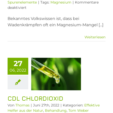
Spurenelemente
|
Tags:
Magnesium
|
Kommentare
für
deaktiviert
AUF1.
Magnesium-
Bekanntes Volkswissen ist, dass bei
Mangel:
Wadenkrämpfen oft ein Magnesium-Mangel [...]
Ursache
vieler
Weiterlesen
Leiden
und
chronischen
Krankheiten
27
CDL
06, 2022
ordioxid
ive Helfer aus
er Natur
ndlung
Tom
r informiert
CDL CHLORDIOXID
Von
Thomas
|
Juni 27th, 2022
|
Kategorien:
Effektive
Helfer aus der Natur
,
Behandlung
,
Tom Weber