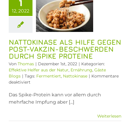
1
en Post-
akzin-
12, 2022
chwerden
ch Spike
roteine
NATTOKINASE ALS HILFE GEGEN
ive Helfer aus
POST-VAKZIN-BESCHWERDEN
tur
Ernährung
DURCH SPIKE PROTEINE
ste Blogs
Von
Thomas
|
Dezember 1st, 2022
|
Kategorien:
Effektive Helfer aus der Natur
,
Ernährung
,
Gäste
Blogs
|
Tags:
Fermentiert
,
Nattokinase
|
Kommentare
für
deaktiviert
Nattokinase
als
Das Spike-Protein kann vor allem durch
Hilfe
mehrfache Impfung aber [...]
gegen
Post-
Weiterlesen
Vakzin-
Beschwerden