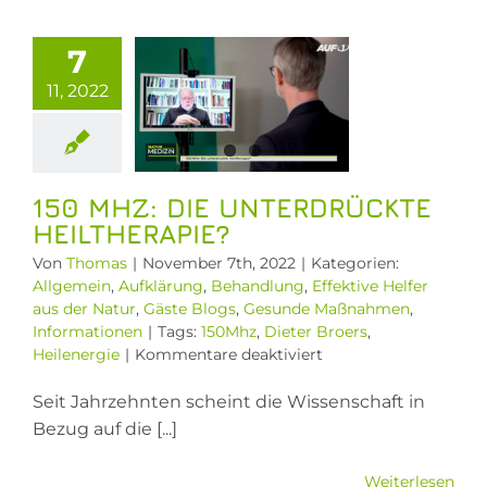
durch
 MHz: Die
Spike
erdrückte
Proteine
7
therapie?
11, 2022
llgemein
ufklärung
dlung
Effektive
 aus der Natur
150 MHZ: DIE UNTERDRÜCKTE
Blogs
Gesunde
HEILTHERAPIE?
ßnahmen
ormationen
Von
Thomas
|
November 7th, 2022
|
Kategorien:
Allgemein
,
Aufklärung
,
Behandlung
,
Effektive Helfer
aus der Natur
,
Gäste Blogs
,
Gesunde Maßnahmen
,
Informationen
|
Tags:
150Mhz
,
Dieter Broers
,
für
Heilenergie
|
Kommentare deaktiviert
150
MHz:
Seit Jahrzehnten scheint die Wissenschaft in
Die
Bezug auf die [...]
unterdrückte
Heiltherapie?
Weiterlesen