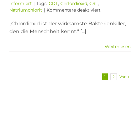
informiert
|
Tags:
CDL
,
Chrlordioxid
,
CSL
,
für
Natriumchlorit
|
Kommentare deaktiviert
CDL
Chlordioxid
„Chlordioxid ist der wirksamste Bakterienkiller,
den die Menschheit kennt.“ [...]
Weiterlesen
Vor
1
2