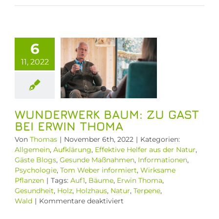
nderwerk
: Zu Gast
i Erwin
6
Thoma
11, 2022
llgemein
rung
Effektive
 aus der Natur
Blogs
Gesunde
ßnahmen
WUNDERWERK BAUM: ZU GAST
ormationen
BEI ERWIN THOMA
hologie
Tom
Von
Thomas
|
November 6th, 2022
|
Kategorien:
r informiert
Allgemein
,
Aufklärung
,
Effektive Helfer aus der Natur
,
ame Pflanzen
Gäste Blogs
,
Gesunde Maßnahmen
,
Informationen
,
Psychologie
,
Tom Weber informiert
,
Wirksame
Pflanzen
|
Tags:
Auf1
,
Bäume
,
Erwin Thoma
,
Gesundheit
,
Holz
,
Holzhaus
,
Natur
,
Terpene
,
für
Wald
|
Kommentare deaktiviert
Wunderwerk