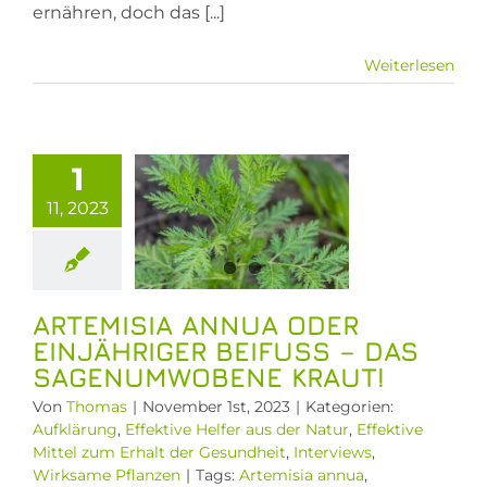
und
ernähren, doch das [...]
Pharmaindustrie
Vitalstoffe
Weiterlesen
bekämpfen
temisia
nua oder
jähriger
1
fuß – das
11, 2023
enumwobene
Kraut!
rung
Effektive
 aus der Natur
ARTEMISIA ANNUA ODER
ive Mittel zum
EINJÄHRIGER BEIFUSS – DAS S
der Gesundheit
AGENUMWOBENE KRAUT!
iews
Wirksame
Pflanzen
Von
Thomas
|
November 1st, 2023
|
Kategorien:
Aufklärung
,
Effektive Helfer aus der Natur
,
Effektive
Mittel zum Erhalt der Gesundheit
,
Interviews
,
Wirksame Pflanzen
|
Tags:
Artemisia annua
,