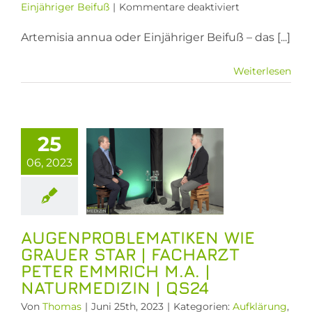
für
Einjähriger Beifuß
|
Kommentare deaktiviert
Artemisia
annua
Artemisia annua oder Einjähriger Beifuß – das [...]
oder
Einjähriger
Weiterlesen
Beifuß
nproblematiken
–
e grauer
das
sagenumwobe
 | Facharzt
25
Kraut!
r Emmrich
06, 2023
M.A. |
rmedizin |
QS24
rung
Effektive
AUGENPROBLEMATIKEN WIE
 aus der Natur
GRAUER STAR | FACHARZT
rnährung
PETER EMMRICH M.A. |
logs
Gesunde
NATURMEDIZIN | QS24
aßnahmen
Von
Thomas
|
Juni 25th, 2023
|
Kategorien:
Aufklärung
,