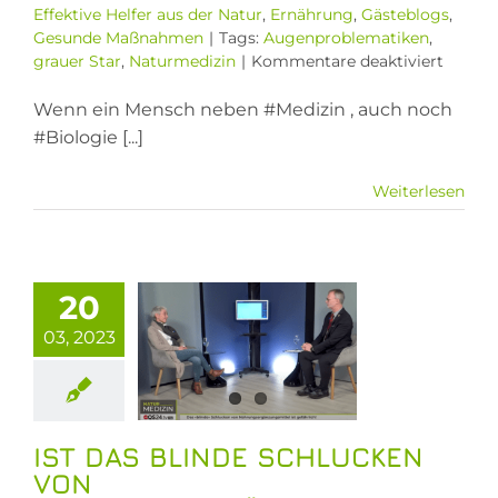
Effektive Helfer aus der Natur
,
Ernährung
,
Gästeblogs
,
Gesunde Maßnahmen
|
Tags:
Augenproblematiken
,
für
grauer Star
,
Naturmedizin
|
Kommentare deaktiviert
Augenp
wie
Wenn ein Mensch neben #Medizin , auch noch
grauer
#Biologie [...]
Star
|
Weiterlesen
Fachar
Peter
Emmri
M.A.
das blinde
|
20
ucken von
Naturm
03, 2023
ungsergänzungsmittel
|
QS24
ährlich?
ufklärung
dlung
Effektive
IST DAS BLINDE SCHLUCKEN
 aus der Natur
VON
gsergänzungen