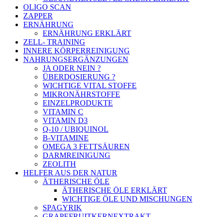
OLIGO SCAN
ZAPPER
ERNÄHRUNG
ERNÄHRUNG ERKLÄRT
ZELL- TRAINING
INNERE KÖRPERREINIGUNG
NAHRUNGSERGÄNZUNGEN
JA ODER NEIN ?
ÜBERDOSIERUNG ?
WICHTIGE VITAL STOFFE
MIKRONÄHRSTOFFE
EINZELPRODUKTE
VITAMIN C
VITAMIN D3
Q-10 / UBIQUINOL
B-VITAMINE
OMEGA 3 FETTSÄUREN
DARMREINIGUNG
ZEOLITH
HELFER AUS DER NATUR
ÄTHERISCHE ÖLE
ÄTHERISCHE ÖLE ERKLÄRT
WICHTIGE ÖLE UND MISCHUNGEN
SPAGYRIK
GRAPEFRUITKERNEXTRAKT