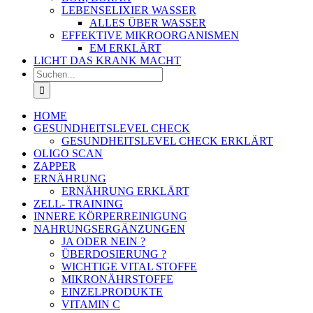
LEBENSELIXIER WASSER
ALLES ÜBER WASSER
EFFEKTIVE MIKROORGANISMEN
EM ERKLÄRT
LICHT DAS KRANK MACHT
Suche
nach:
HOME
GESUNDHEITSLEVEL CHECK
GESUNDHEITSLEVEL CHECK ERKLÄRT
OLIGO SCAN
ZAPPER
ERNÄHRUNG
ERNÄHRUNG ERKLÄRT
ZELL- TRAINING
INNERE KÖRPERREINIGUNG
NAHRUNGSERGÄNZUNGEN
JA ODER NEIN ?
ÜBERDOSIERUNG ?
WICHTIGE VITAL STOFFE
MIKRONÄHRSTOFFE
EINZELPRODUKTE
VITAMIN C