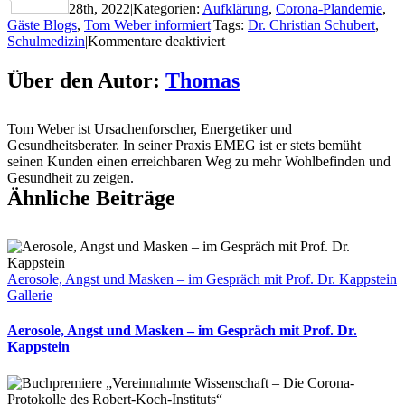
28th, 2022
|
Kategorien:
Aufklärung
,
Corona-Plandemie
,
Gäste Blogs
,
Tom Weber informiert
|
Tags:
Dr. Christian Schubert
,
für
Schulmedizin
|
Kommentare deaktiviert
Prof.
Dr.
Über den Autor:
Thomas
Dr.
Christian
Schubert:
Tom Weber ist Ursachenforscher, Energetiker und
„Die
Gesundheitsberater. In seiner Praxis EMEG ist er stets bemüht
Schulmedizin
seinen Kunden einen erreichbaren Weg zu mehr Wohlbefinden und
ist
Gesundheit zu zeigen.
kläglich
Ähnliche Beiträge
gescheitert“
Aerosole, Angst und Masken – im Gespräch mit Prof. Dr. Kappstein
Gallerie
Aerosole, Angst und Masken – im Gespräch mit Prof. Dr.
Kappstein