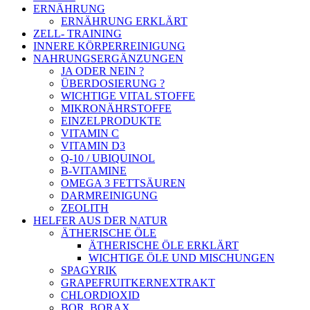
ERNÄHRUNG
ERNÄHRUNG ERKLÄRT
ZELL- TRAINING
INNERE KÖRPERREINIGUNG
NAHRUNGSERGÄNZUNGEN
JA ODER NEIN ?
ÜBERDOSIERUNG ?
WICHTIGE VITAL STOFFE
MIKRONÄHRSTOFFE
EINZELPRODUKTE
VITAMIN C
VITAMIN D3
Q-10 / UBIQUINOL
B-VITAMINE
OMEGA 3 FETTSÄUREN
DARMREINIGUNG
ZEOLITH
HELFER AUS DER NATUR
ÄTHERISCHE ÖLE
ÄTHERISCHE ÖLE ERKLÄRT
WICHTIGE ÖLE UND MISCHUNGEN
SPAGYRIK
GRAPEFRUITKERNEXTRAKT
CHLORDIOXID
BOR, BORAX