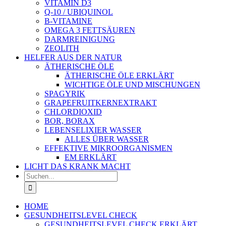
VITAMIN D3
Q-10 / UBIQUINOL
B-VITAMINE
OMEGA 3 FETTSÄUREN
DARMREINIGUNG
ZEOLITH
HELFER AUS DER NATUR
ÄTHERISCHE ÖLE
ÄTHERISCHE ÖLE ERKLÄRT
WICHTIGE ÖLE UND MISCHUNGEN
SPAGYRIK
GRAPEFRUITKERNEXTRAKT
CHLORDIOXID
BOR, BORAX
LEBENSELIXIER WASSER
ALLES ÜBER WASSER
EFFEKTIVE MIKROORGANISMEN
EM ERKLÄRT
LICHT DAS KRANK MACHT
Suche
nach:
HOME
GESUNDHEITSLEVEL CHECK
GESUNDHEITSLEVEL CHECK ERKLÄRT