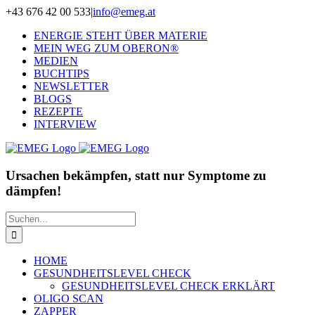
Zum
+43 676 42 00 533
|
info@emeg.at
Inhalt
ENERGIE STEHT ÜBER MATERIE
springen
MEIN WEG ZUM OBERON®
MEDIEN
BUCHTIPS
NEWSLETTER
BLOGS
REZEPTE
INTERVIEW
Ursachen bekämpfen, statt nur Symptome zu
dämpfen!
Suche
nach:
HOME
GESUNDHEITSLEVEL CHECK
GESUNDHEITSLEVEL CHECK ERKLÄRT
OLIGO SCAN
ZAPPER