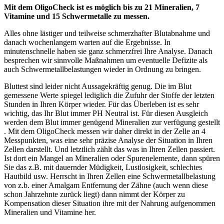
Mit dem OligoCheck ist es möglich bis zu 21 Mineralien, 7
Vitamine und 15 Schwermetalle zu messen.
Alles ohne lästiger und teilweise schmerzhafter Blutabnahme und
danach wochenlangem warten auf die Ergebnisse. In
minutenschnelle haben sie ganz schmerzfrei Ihre Analyse. Danach
besprechen wir sinnvolle Maßnahmen um eventuelle Defizite als
auch Schwermetallbelastungen wieder in Ordnung zu bringen.
Bluttest sind leider nicht Aussagekräftig genug. Die im Blut
gemessene Werte spiegel lediglich die Zufuhr der Stoffe der letzten
Stunden in Ihren Körper wieder. Für das Überleben ist es sehr
wichtig, das Ihr Blut immer PH Neutral ist. Für diesen Ausgleich
werden dem Blut immer genügend Mineralien zur verfügung gestellt
. Mit dem OligoCheck messen wir daher direkt in der Zelle an 4
Messpunkten, was eine sehr präzise Analyse der Situation in Ihren
Zellen darstellt. Und letztlich zählt das was in Ihren Zellen passiert.
Ist dort ein Mangel an Mineralien oder Spurenelemente, dann spüren
Sie das z.B. mit dauernder Müdigkeit, Lustlosigkeit, schlechtes
Hautbild usw. Herrscht in Ihren Zellen eine Schwermetallbelastung
von z.b. einer Amalgam Entfernung der Zähne (auch wenn diese
schon Jahrzehnte zurück liegt) dann nimmt der Körper zu
Kompensation dieser Situation ihre mit der Nahrung aufgenommen
Mineralien und Vitamine her.