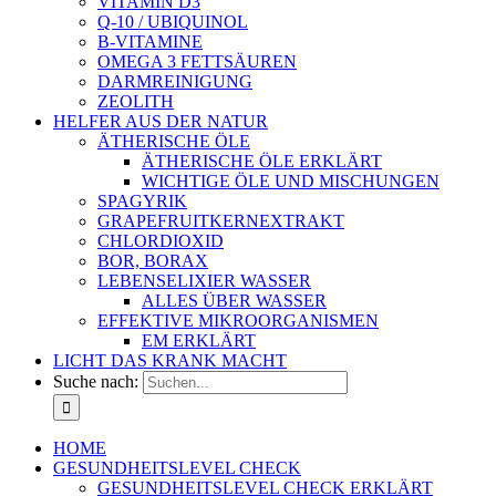
VITAMIN D3
Q-10 / UBIQUINOL
B-VITAMINE
OMEGA 3 FETTSÄUREN
DARMREINIGUNG
ZEOLITH
HELFER AUS DER NATUR
ÄTHERISCHE ÖLE
ÄTHERISCHE ÖLE ERKLÄRT
WICHTIGE ÖLE UND MISCHUNGEN
SPAGYRIK
GRAPEFRUITKERNEXTRAKT
CHLORDIOXID
BOR, BORAX
LEBENSELIXIER WASSER
ALLES ÜBER WASSER
EFFEKTIVE MIKROORGANISMEN
EM ERKLÄRT
LICHT DAS KRANK MACHT
Suche nach:
HOME
GESUNDHEITSLEVEL CHECK
GESUNDHEITSLEVEL CHECK ERKLÄRT