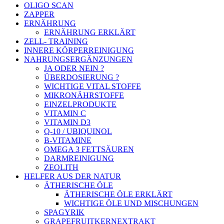
OLIGO SCAN
ZAPPER
ERNÄHRUNG
ERNÄHRUNG ERKLÄRT
ZELL- TRAINING
INNERE KÖRPERREINIGUNG
NAHRUNGSERGÄNZUNGEN
JA ODER NEIN ?
ÜBERDOSIERUNG ?
WICHTIGE VITAL STOFFE
MIKRONÄHRSTOFFE
EINZELPRODUKTE
VITAMIN C
VITAMIN D3
Q-10 / UBIQUINOL
B-VITAMINE
OMEGA 3 FETTSÄUREN
DARMREINIGUNG
ZEOLITH
HELFER AUS DER NATUR
ÄTHERISCHE ÖLE
ÄTHERISCHE ÖLE ERKLÄRT
WICHTIGE ÖLE UND MISCHUNGEN
SPAGYRIK
GRAPEFRUITKERNEXTRAKT