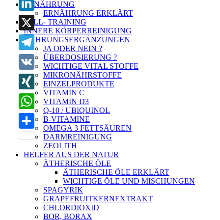
ERNÄHRUNG
ERNÄHRUNG ERKLÄRT
LinkedIn
ZELL- TRAINING
INNERE KÖRPERREINIGUNG
X
NAHRUNGSERGÄNZUNGEN
JA ODER NEIN ?
ÜBERDOSIERUNG ?
Telegram
WICHTIGE VITAL STOFFE
MIKRONÄHRSTOFFE
VK
EINZELPRODUKTE
VITAMIN C
XING
VITAMIN D3
Q-10 / UBIQUINOL
WhatsApp
B-VITAMINE
OMEGA 3 FETTSÄUREN
Teilen
DARMREINIGUNG
ZEOLITH
HELFER AUS DER NATUR
ÄTHERISCHE ÖLE
ÄTHERISCHE ÖLE ERKLÄRT
WICHTIGE ÖLE UND MISCHUNGEN
SPAGYRIK
GRAPEFRUITKERNEXTRAKT
CHLORDIOXID
BOR, BORAX