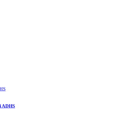
DHS
ei ADHS