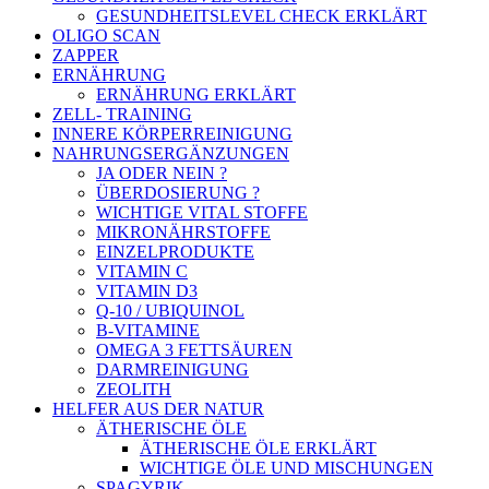
GESUNDHEITSLEVEL CHECK ERKLÄRT
OLIGO SCAN
ZAPPER
ERNÄHRUNG
ERNÄHRUNG ERKLÄRT
ZELL- TRAINING
INNERE KÖRPERREINIGUNG
NAHRUNGSERGÄNZUNGEN
JA ODER NEIN ?
ÜBERDOSIERUNG ?
WICHTIGE VITAL STOFFE
MIKRONÄHRSTOFFE
EINZELPRODUKTE
VITAMIN C
VITAMIN D3
Q-10 / UBIQUINOL
B-VITAMINE
OMEGA 3 FETTSÄUREN
DARMREINIGUNG
ZEOLITH
HELFER AUS DER NATUR
ÄTHERISCHE ÖLE
ÄTHERISCHE ÖLE ERKLÄRT
WICHTIGE ÖLE UND MISCHUNGEN
SPAGYRIK