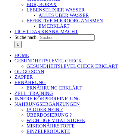
BOR, BORAX
LEBENSELIXIER WASSER
ALLES ÜBER WASSER
EFFEKTIVE MIKROORGANISMEN
EM ERKLÄRT
LICHT DAS KRANK MACHT
Suche nach:
HOME
GESUNDHEITSLEVEL CHECK
GESUNDHEITSLEVEL CHECK ERKLÄRT
OLIGO SCAN
ZAPPER
ERNÄHRUNG
ERNÄHRUNG ERKLÄRT
ZELL- TRAINING
INNERE KÖRPERREINIGUNG
NAHRUNGSERGÄNZUNGEN
JA ODER NEIN ?
ÜBERDOSIERUNG ?
WICHTIGE VITAL STOFFE
MIKRONÄHRSTOFFE
EINZELPRODUKTE