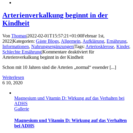
Arterienverkalkung beginnt in der
Kindheit
Von
Thomas
|
2022-02-01T15:57:21+01:00
Februar 1st,
2022
|
Kategorien:
Gäste Blogs
,
Allgemein
,
Aufklärung
,
Ernährung
,
Informationen
,
Nahrungsergänzungen
|
Tags:
Arteriosklerose
,
Kinder
,
Schlechte Ernährung
|
Kommentare deaktiviert
für
Arterienverkalkung beginnt in der Kindheit
Schon mit 10 Jahren sind die Arterien „normal“ essender [...]
Weiterlesen
6
10, 2020
Magnesium und Vitamin D: Wirkung auf das Verhalten bei
ADHS
Gallerie
Magnesium und Vitamin D: Wirkung auf das Verhalten
bei ADHS