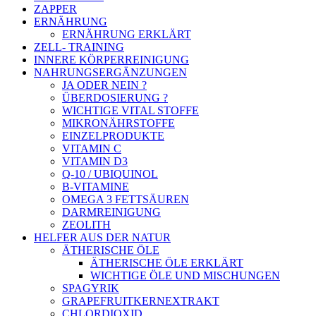
ZAPPER
ERNÄHRUNG
ERNÄHRUNG ERKLÄRT
ZELL- TRAINING
INNERE KÖRPERREINIGUNG
NAHRUNGSERGÄNZUNGEN
JA ODER NEIN ?
ÜBERDOSIERUNG ?
WICHTIGE VITAL STOFFE
MIKRONÄHRSTOFFE
EINZELPRODUKTE
VITAMIN C
VITAMIN D3
Q-10 / UBIQUINOL
B-VITAMINE
OMEGA 3 FETTSÄUREN
DARMREINIGUNG
ZEOLITH
HELFER AUS DER NATUR
ÄTHERISCHE ÖLE
ÄTHERISCHE ÖLE ERKLÄRT
WICHTIGE ÖLE UND MISCHUNGEN
SPAGYRIK
GRAPEFRUITKERNEXTRAKT
CHLORDIOXID