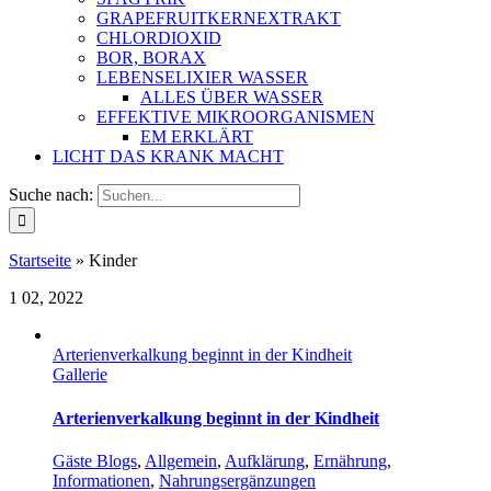
GRAPEFRUITKERNEXTRAKT
CHLORDIOXID
BOR, BORAX
LEBENSELIXIER WASSER
ALLES ÜBER WASSER
EFFEKTIVE MIKROORGANISMEN
EM ERKLÄRT
LICHT DAS KRANK MACHT
Suche nach:
Startseite
»
Kinder
1
02, 2022
Arterienverkalkung beginnt in der Kindheit
Gallerie
Arterienverkalkung beginnt in der Kindheit
Gäste Blogs
,
Allgemein
,
Aufklärung
,
Ernährung
,
Informationen
,
Nahrungsergänzungen