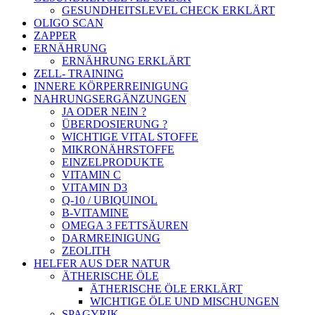
GESUNDHEITSLEVEL CHECK ERKLÄRT
OLIGO SCAN
ZAPPER
ERNÄHRUNG
ERNÄHRUNG ERKLÄRT
ZELL- TRAINING
INNERE KÖRPERREINIGUNG
NAHRUNGSERGÄNZUNGEN
JA ODER NEIN ?
ÜBERDOSIERUNG ?
WICHTIGE VITAL STOFFE
MIKRONÄHRSTOFFE
EINZELPRODUKTE
VITAMIN C
VITAMIN D3
Q-10 / UBIQUINOL
B-VITAMINE
OMEGA 3 FETTSÄUREN
DARMREINIGUNG
ZEOLITH
HELFER AUS DER NATUR
ÄTHERISCHE ÖLE
ÄTHERISCHE ÖLE ERKLÄRT
WICHTIGE ÖLE UND MISCHUNGEN
SPAGYRIK