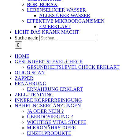
BOR, BORAX
LEBENSELIXIER WASSER
ALLES ÜBER WASSER
EFFEKTIVE MIKROORGANISMEN
EM ERKLÄRT
LICHT DAS KRANK MACHT
Suche nach:
HOME
GESUNDHEITSLEVEL CHECK
GESUNDHEITSLEVEL CHECK ERKLÄRT
OLIGO SCAN
ZAPPER
ERNÄHRUNG
ERNÄHRUNG ERKLÄRT
ZELL- TRAINING
INNERE KÖRPERREINIGUNG
NAHRUNGSERGÄNZUNGEN
JA ODER NEIN ?
ÜBERDOSIERUNG ?
WICHTIGE VITAL STOFFE
MIKRONÄHRSTOFFE
EINZELPRODUKTE