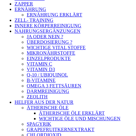
ZAPPER
ERNÄHRUNG
ERNÄHRUNG ERKLÄRT
ZELL- TRAINING
INNERE KÖRPERREINIGUNG
NAHRUNGSERGÄNZUNGEN
JA ODER NEIN ?
ÜBERDOSIERUNG ?
WICHTIGE VITAL STOFFE
MIKRONÄHRSTOFFE
EINZELPRODUKTE
VITAMIN C
VITAMIN D3
Q-10 / UBIQUINOL
B-VITAMINE
OMEGA 3 FETTSÄUREN
DARMREINIGUNG
ZEOLITH
HELFER AUS DER NATUR
ÄTHERISCHE ÖLE
ÄTHERISCHE ÖLE ERKLÄRT
WICHTIGE ÖLE UND MISCHUNGEN
SPAGYRIK
GRAPEFRUITKERNEXTRAKT
CHLORDIOXID