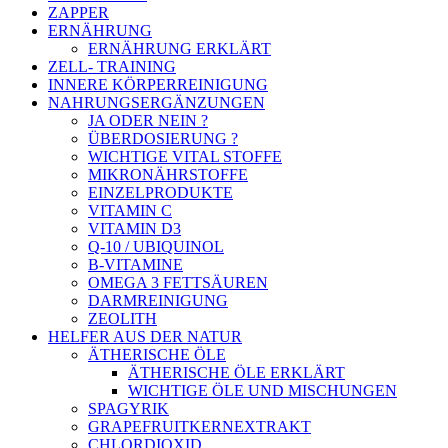
ZAPPER
ERNÄHRUNG
ERNÄHRUNG ERKLÄRT
ZELL- TRAINING
INNERE KÖRPERREINIGUNG
NAHRUNGSERGÄNZUNGEN
JA ODER NEIN ?
ÜBERDOSIERUNG ?
WICHTIGE VITAL STOFFE
MIKRONÄHRSTOFFE
EINZELPRODUKTE
VITAMIN C
VITAMIN D3
Q-10 / UBIQUINOL
B-VITAMINE
OMEGA 3 FETTSÄUREN
DARMREINIGUNG
ZEOLITH
HELFER AUS DER NATUR
ÄTHERISCHE ÖLE
ÄTHERISCHE ÖLE ERKLÄRT
WICHTIGE ÖLE UND MISCHUNGEN
SPAGYRIK
GRAPEFRUITKERNEXTRAKT
CHLORDIOXID