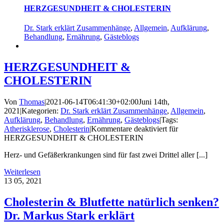
HERZGESUNDHEIT & CHOLESTERIN
Dr. Stark erklärt Zusammenhänge
,
Allgemein
,
Aufklärung
,
Behandlung
,
Ernährung
,
Gästeblogs
HERZGESUNDHEIT &
CHOLESTERIN
Von
Thomas
|
2021-06-14T06:41:30+02:00
Juni 14th,
2021
|
Kategorien:
Dr. Stark erklärt Zusammenhänge
,
Allgemein
,
Aufklärung
,
Behandlung
,
Ernährung
,
Gästeblogs
|
Tags:
Atherisklerose
,
Cholesterin
|
Kommentare deaktiviert
für
HERZGESUNDHEIT & CHOLESTERIN
Herz- und Gefäßerkrankungen sind für fast zwei Drittel aller [...]
Weiterlesen
13
05, 2021
Cholesterin & Blutfette natürlich senken?
Dr. Markus Stark erklärt