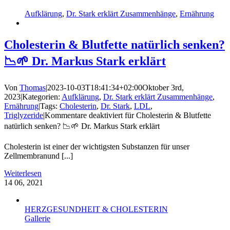
Aufklärung
,
Dr. Stark erklärt Zusammenhänge
,
Ernährung
Cholesterin & Blutfette natürlich senken?
📉🌱 Dr. Markus Stark erklärt
Von
Thomas
|
2023-10-03T18:41:34+02:00
Oktober 3rd,
2023
|
Kategorien:
Aufklärung
,
Dr. Stark erklärt Zusammenhänge
,
Ernährung
|
Tags:
Cholesterin
,
Dr. Stark
,
LDL
,
Triglyzeride
|
Kommentare deaktiviert
für Cholesterin & Blutfette
natürlich senken? 📉🌱 Dr. Markus Stark erklärt
Cholesterin ist einer der wichtigsten Substanzen für unser
Zellmembranund [...]
Weiterlesen
14
06, 2021
HERZGESUNDHEIT & CHOLESTERIN
Gallerie