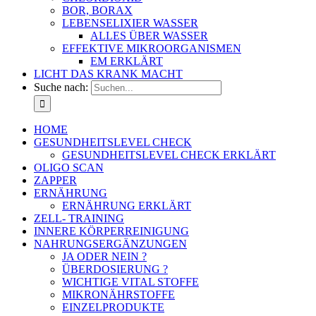
BOR, BORAX
LEBENSELIXIER WASSER
ALLES ÜBER WASSER
EFFEKTIVE MIKROORGANISMEN
EM ERKLÄRT
LICHT DAS KRANK MACHT
Suche nach:
HOME
GESUNDHEITSLEVEL CHECK
GESUNDHEITSLEVEL CHECK ERKLÄRT
OLIGO SCAN
ZAPPER
ERNÄHRUNG
ERNÄHRUNG ERKLÄRT
ZELL- TRAINING
INNERE KÖRPERREINIGUNG
NAHRUNGSERGÄNZUNGEN
JA ODER NEIN ?
ÜBERDOSIERUNG ?
WICHTIGE VITAL STOFFE
MIKRONÄHRSTOFFE
EINZELPRODUKTE