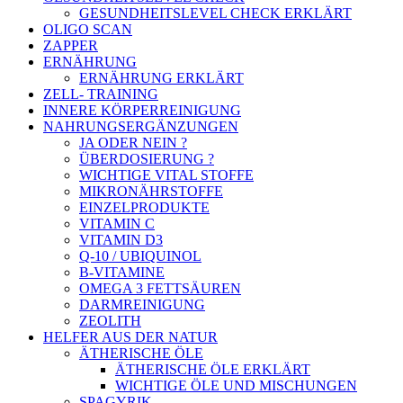
GESUNDHEITSLEVEL CHECK ERKLÄRT
OLIGO SCAN
ZAPPER
ERNÄHRUNG
ERNÄHRUNG ERKLÄRT
ZELL- TRAINING
INNERE KÖRPERREINIGUNG
NAHRUNGSERGÄNZUNGEN
JA ODER NEIN ?
ÜBERDOSIERUNG ?
WICHTIGE VITAL STOFFE
MIKRONÄHRSTOFFE
EINZELPRODUKTE
VITAMIN C
VITAMIN D3
Q-10 / UBIQUINOL
B-VITAMINE
OMEGA 3 FETTSÄUREN
DARMREINIGUNG
ZEOLITH
HELFER AUS DER NATUR
ÄTHERISCHE ÖLE
ÄTHERISCHE ÖLE ERKLÄRT
WICHTIGE ÖLE UND MISCHUNGEN
SPAGYRIK