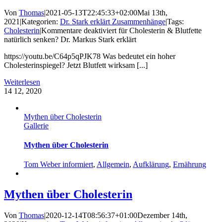
Von
Thomas
|
2021-05-13T22:45:33+02:00
Mai 13th,
2021
|
Kategorien:
Dr. Stark erklärt Zusammenhänge
|
Tags:
Cholesterin
|
Kommentare deaktiviert
für Cholesterin & Blutfette
natürlich senken? Dr. Markus Stark erklärt
https://youtu.be/C64p5qPJK78 Was bedeutet ein hoher
Cholesterinspiegel? Jetzt Blutfett wirksam [...]
Weiterlesen
14
12, 2020
Mythen über Cholesterin
Gallerie
Mythen über Cholesterin
Tom Weber informiert
,
Allgemein
,
Aufklärung
,
Ernährung
Mythen über Cholesterin
Von
Thomas
|
2020-12-14T08:56:37+01:00
Dezember 14th,