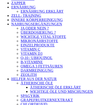
ZAPPER
ERNÄHRUNG
ERNÄHRUNG ERKLÄRT
ZELL- TRAINING
INNERE KÖRPERREINIGUNG
NAHRUNGSERGÄNZUNGEN
JA ODER NEIN ?
ÜBERDOSIERUNG ?
WICHTIGE VITAL STOFFE
MIKRONÄHRSTOFFE
EINZELPRODUKTE
VITAMIN C
VITAMIN D3
Q-10 / UBIQUINOL
B-VITAMINE
OMEGA 3 FETTSÄUREN
DARMREINIGUNG
ZEOLITH
HELFER AUS DER NATUR
ÄTHERISCHE ÖLE
ÄTHERISCHE ÖLE ERKLÄRT
WICHTIGE ÖLE UND MISCHUNGEN
SPAGYRIK
GRAPEFRUITKERNEXTRAKT
CHLORDIOXID