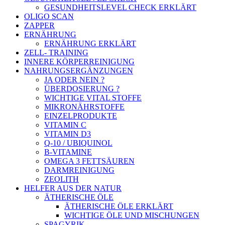
GESUNDHEITSLEVEL CHECK ERKLÄRT
OLIGO SCAN
ZAPPER
ERNÄHRUNG
ERNÄHRUNG ERKLÄRT
ZELL- TRAINING
INNERE KÖRPERREINIGUNG
NAHRUNGSERGÄNZUNGEN
JA ODER NEIN ?
ÜBERDOSIERUNG ?
WICHTIGE VITAL STOFFE
MIKRONÄHRSTOFFE
EINZELPRODUKTE
VITAMIN C
VITAMIN D3
Q-10 / UBIQUINOL
B-VITAMINE
OMEGA 3 FETTSÄUREN
DARMREINIGUNG
ZEOLITH
HELFER AUS DER NATUR
ÄTHERISCHE ÖLE
ÄTHERISCHE ÖLE ERKLÄRT
WICHTIGE ÖLE UND MISCHUNGEN
SPAGYRIK