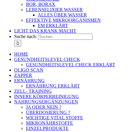
BOR, BORAX
LEBENSELIXIER WASSER
ALLES ÜBER WASSER
EFFEKTIVE MIKROORGANISMEN
EM ERKLÄRT
LICHT DAS KRANK MACHT
Suche nach:
HOME
GESUNDHEITSLEVEL CHECK
GESUNDHEITSLEVEL CHECK ERKLÄRT
OLIGO SCAN
ZAPPER
ERNÄHRUNG
ERNÄHRUNG ERKLÄRT
ZELL- TRAINING
INNERE KÖRPERREINIGUNG
NAHRUNGSERGÄNZUNGEN
JA ODER NEIN ?
ÜBERDOSIERUNG ?
WICHTIGE VITAL STOFFE
MIKRONÄHRSTOFFE
EINZELPRODUKTE