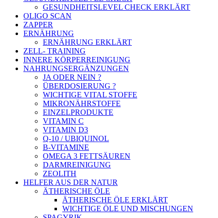
GESUNDHEITSLEVEL CHECK ERKLÄRT
OLIGO SCAN
ZAPPER
ERNÄHRUNG
ERNÄHRUNG ERKLÄRT
ZELL- TRAINING
INNERE KÖRPERREINIGUNG
NAHRUNGSERGÄNZUNGEN
JA ODER NEIN ?
ÜBERDOSIERUNG ?
WICHTIGE VITAL STOFFE
MIKRONÄHRSTOFFE
EINZELPRODUKTE
VITAMIN C
VITAMIN D3
Q-10 / UBIQUINOL
B-VITAMINE
OMEGA 3 FETTSÄUREN
DARMREINIGUNG
ZEOLITH
HELFER AUS DER NATUR
ÄTHERISCHE ÖLE
ÄTHERISCHE ÖLE ERKLÄRT
WICHTIGE ÖLE UND MISCHUNGEN
SPAGYRIK