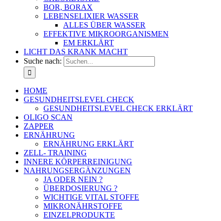
BOR, BORAX
LEBENSELIXIER WASSER
ALLES ÜBER WASSER
EFFEKTIVE MIKROORGANISMEN
EM ERKLÄRT
LICHT DAS KRANK MACHT
Suche nach:
HOME
GESUNDHEITSLEVEL CHECK
GESUNDHEITSLEVEL CHECK ERKLÄRT
OLIGO SCAN
ZAPPER
ERNÄHRUNG
ERNÄHRUNG ERKLÄRT
ZELL- TRAINING
INNERE KÖRPERREINIGUNG
NAHRUNGSERGÄNZUNGEN
JA ODER NEIN ?
ÜBERDOSIERUNG ?
WICHTIGE VITAL STOFFE
MIKRONÄHRSTOFFE
EINZELPRODUKTE