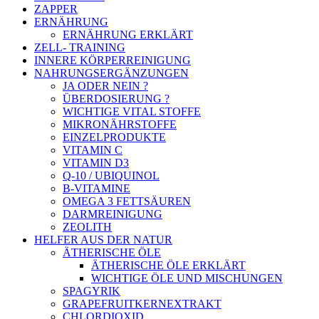
ZAPPER
ERNÄHRUNG
ERNÄHRUNG ERKLÄRT
ZELL- TRAINING
INNERE KÖRPERREINIGUNG
NAHRUNGSERGÄNZUNGEN
JA ODER NEIN ?
ÜBERDOSIERUNG ?
WICHTIGE VITAL STOFFE
MIKRONÄHRSTOFFE
EINZELPRODUKTE
VITAMIN C
VITAMIN D3
Q-10 / UBIQUINOL
B-VITAMINE
OMEGA 3 FETTSÄUREN
DARMREINIGUNG
ZEOLITH
HELFER AUS DER NATUR
ÄTHERISCHE ÖLE
ÄTHERISCHE ÖLE ERKLÄRT
WICHTIGE ÖLE UND MISCHUNGEN
SPAGYRIK
GRAPEFRUITKERNEXTRAKT
CHLORDIOXID