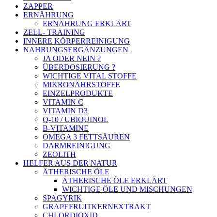
ZAPPER
ERNÄHRUNG
ERNÄHRUNG ERKLÄRT
ZELL- TRAINING
INNERE KÖRPERREINIGUNG
NAHRUNGSERGÄNZUNGEN
JA ODER NEIN ?
ÜBERDOSIERUNG ?
WICHTIGE VITAL STOFFE
MIKRONÄHRSTOFFE
EINZELPRODUKTE
VITAMIN C
VITAMIN D3
Q-10 / UBIQUINOL
B-VITAMINE
OMEGA 3 FETTSÄUREN
DARMREINIGUNG
ZEOLITH
HELFER AUS DER NATUR
ÄTHERISCHE ÖLE
ÄTHERISCHE ÖLE ERKLÄRT
WICHTIGE ÖLE UND MISCHUNGEN
SPAGYRIK
GRAPEFRUITKERNEXTRAKT
CHLORDIOXID