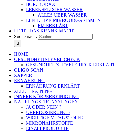
BOR, BORAX
LEBENSELIXIER WASSER
ALLES ÜBER WASSER
EFFEKTIVE MIKROORGANISMEN
EM ERKLÄRT
LICHT DAS KRANK MACHT
Suche nach:
HOME
GESUNDHEITSLEVEL CHECK
GESUNDHEITSLEVEL CHECK ERKLÄRT
OLIGO SCAN
ZAPPER
ERNÄHRUNG
ERNÄHRUNG ERKLÄRT
ZELL- TRAINING
INNERE KÖRPERREINIGUNG
NAHRUNGSERGÄNZUNGEN
JA ODER NEIN ?
ÜBERDOSIERUNG ?
WICHTIGE VITAL STOFFE
MIKRONÄHRSTOFFE
EINZELPRODUKTE