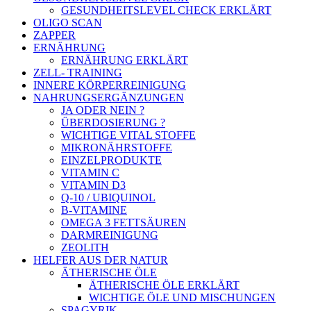
GESUNDHEITSLEVEL CHECK ERKLÄRT
OLIGO SCAN
ZAPPER
ERNÄHRUNG
ERNÄHRUNG ERKLÄRT
ZELL- TRAINING
INNERE KÖRPERREINIGUNG
NAHRUNGSERGÄNZUNGEN
JA ODER NEIN ?
ÜBERDOSIERUNG ?
WICHTIGE VITAL STOFFE
MIKRONÄHRSTOFFE
EINZELPRODUKTE
VITAMIN C
VITAMIN D3
Q-10 / UBIQUINOL
B-VITAMINE
OMEGA 3 FETTSÄUREN
DARMREINIGUNG
ZEOLITH
HELFER AUS DER NATUR
ÄTHERISCHE ÖLE
ÄTHERISCHE ÖLE ERKLÄRT
WICHTIGE ÖLE UND MISCHUNGEN
SPAGYRIK