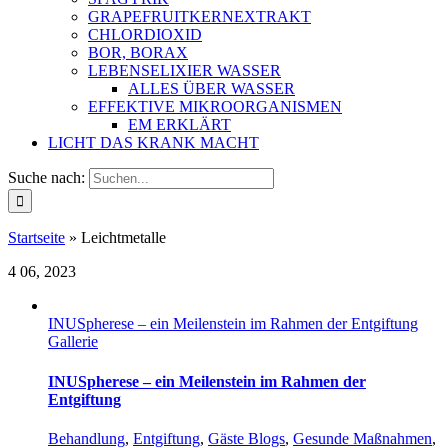
GRAPEFRUITKERNEXTRAKT
CHLORDIOXID
BOR, BORAX
LEBENSELIXIER WASSER
ALLES ÜBER WASSER
EFFEKTIVE MIKROORGANISMEN
EM ERKLÄRT
LICHT DAS KRANK MACHT
Suche nach:
Startseite
»
Leichtmetalle
4
06, 2023
INUSpherese – ein Meilenstein im Rahmen der Entgiftung
Gallerie
INUSpherese – ein Meilenstein im Rahmen der
Entgiftung
Behandlung
,
Entgiftung
,
Gäste Blogs
,
Gesunde Maßnahmen
,