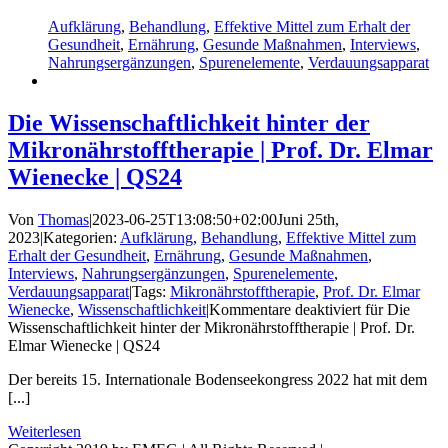
Aufklärung
,
Behandlung
,
Effektive Mittel zum Erhalt der
Gesundheit
,
Ernährung
,
Gesunde Maßnahmen
,
Interviews
,
Nahrungsergänzungen
,
Spurenelemente
,
Verdauungsapparat
Die Wissenschaftlichkeit hinter der
Mikronährstofftherapie | Prof. Dr. Elmar
Wienecke | QS24
Von
Thomas
|
2023-06-25T13:08:50+02:00
Juni 25th,
2023
|
Kategorien:
Aufklärung
,
Behandlung
,
Effektive Mittel zum
Erhalt der Gesundheit
,
Ernährung
,
Gesunde Maßnahmen
,
Interviews
,
Nahrungsergänzungen
,
Spurenelemente
,
Verdauungsapparat
|
Tags:
Mikronährstofftherapie
,
Prof. Dr. Elmar
Wienecke
,
Wissenschaftlichkeit
|
Kommentare deaktiviert
für Die
Wissenschaftlichkeit hinter der Mikronährstofftherapie | Prof. Dr.
Elmar Wienecke | QS24
Der bereits 15. Internationale Bodenseekongress 2022 hat mit dem
[...]
Weiterlesen