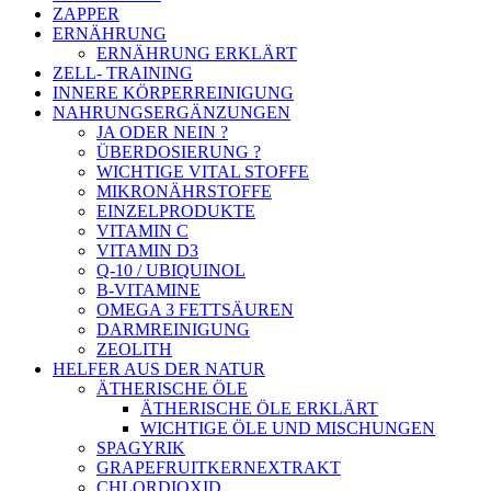
ZAPPER
ERNÄHRUNG
ERNÄHRUNG ERKLÄRT
ZELL- TRAINING
INNERE KÖRPERREINIGUNG
NAHRUNGSERGÄNZUNGEN
JA ODER NEIN ?
ÜBERDOSIERUNG ?
WICHTIGE VITAL STOFFE
MIKRONÄHRSTOFFE
EINZELPRODUKTE
VITAMIN C
VITAMIN D3
Q-10 / UBIQUINOL
B-VITAMINE
OMEGA 3 FETTSÄUREN
DARMREINIGUNG
ZEOLITH
HELFER AUS DER NATUR
ÄTHERISCHE ÖLE
ÄTHERISCHE ÖLE ERKLÄRT
WICHTIGE ÖLE UND MISCHUNGEN
SPAGYRIK
GRAPEFRUITKERNEXTRAKT
CHLORDIOXID