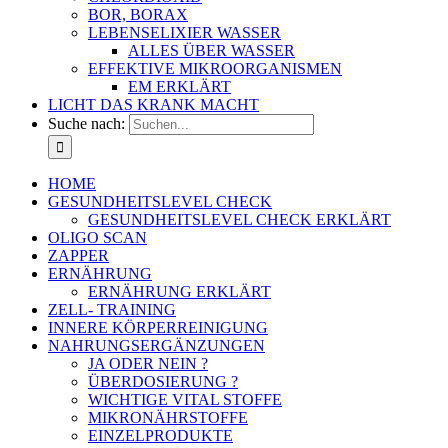
BOR, BORAX
LEBENSELIXIER WASSER
ALLES ÜBER WASSER
EFFEKTIVE MIKROORGANISMEN
EM ERKLÄRT
LICHT DAS KRANK MACHT
Suche nach:
HOME
GESUNDHEITSLEVEL CHECK
GESUNDHEITSLEVEL CHECK ERKLÄRT
OLIGO SCAN
ZAPPER
ERNÄHRUNG
ERNÄHRUNG ERKLÄRT
ZELL- TRAINING
INNERE KÖRPERREINIGUNG
NAHRUNGSERGÄNZUNGEN
JA ODER NEIN ?
ÜBERDOSIERUNG ?
WICHTIGE VITAL STOFFE
MIKRONÄHRSTOFFE
EINZELPRODUKTE