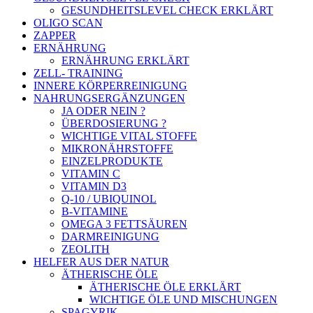
GESUNDHEITSLEVEL CHECK ERKLÄRT
OLIGO SCAN
ZAPPER
ERNÄHRUNG
ERNÄHRUNG ERKLÄRT
ZELL- TRAINING
INNERE KÖRPERREINIGUNG
NAHRUNGSERGÄNZUNGEN
JA ODER NEIN ?
ÜBERDOSIERUNG ?
WICHTIGE VITAL STOFFE
MIKRONÄHRSTOFFE
EINZELPRODUKTE
VITAMIN C
VITAMIN D3
Q-10 / UBIQUINOL
B-VITAMINE
OMEGA 3 FETTSÄUREN
DARMREINIGUNG
ZEOLITH
HELFER AUS DER NATUR
ÄTHERISCHE ÖLE
ÄTHERISCHE ÖLE ERKLÄRT
WICHTIGE ÖLE UND MISCHUNGEN
SPAGYRIK