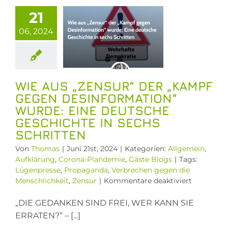
nformation“
21
de: Eine
06, 2024
eutsche
hichte in
sechs
WIE AUS „ZENSUR“ DER „KAMPF
hritten
GEGEN DESINFORMATION“
llgemein
WURDE: EINE DEUTSCHE
ärung
Corona-
GESCHICHTE IN SECHS
demie
Gäste
SCHRITTEN
Blogs
Von
Thomas
|
Juni 21st, 2024
|
Kategorien:
Allgemein
,
Aufklärung
,
Corona-Plandemie
,
Gäste Blogs
|
Tags:
Lügenpresse
,
Propaganda
,
Verbrechen gegen die
für
Menschlichkeit
,
Zensur
|
Kommentare deaktiviert
Wie
aus
„DIE GEDANKEN SIND FREI, WER KANN SIE
„Zensur“
ERRATEN?” – [...]
der