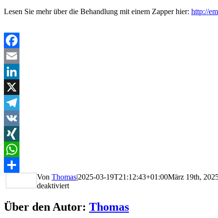
Lesen Sie mehr über die Behandlung mit einem Zapper hier:
http://e
Facebook
Email
LinkedIn
X
Telegram
VK
XING
WhatsApp
Von
Thomas
|
2025-03-19T21:12:43+01:00
März 19th, 202
Teilen
für
deaktiviert
Tagesschau:
Innenansichten
Über den Autor:
Thomas
eines