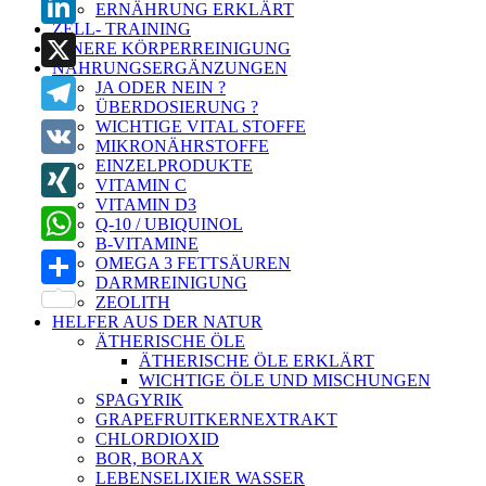
ERNÄHRUNG ERKLÄRT
ZELL- TRAINING
LinkedIn
INNERE KÖRPERREINIGUNG
NAHRUNGSERGÄNZUNGEN
X
JA ODER NEIN ?
ÜBERDOSIERUNG ?
WICHTIGE VITAL STOFFE
Telegram
MIKRONÄHRSTOFFE
EINZELPRODUKTE
VK
VITAMIN C
VITAMIN D3
XING
Q-10 / UBIQUINOL
B-VITAMINE
WhatsApp
OMEGA 3 FETTSÄUREN
DARMREINIGUNG
Teilen
ZEOLITH
HELFER AUS DER NATUR
ÄTHERISCHE ÖLE
ÄTHERISCHE ÖLE ERKLÄRT
WICHTIGE ÖLE UND MISCHUNGEN
SPAGYRIK
GRAPEFRUITKERNEXTRAKT
CHLORDIOXID
BOR, BORAX
LEBENSELIXIER WASSER