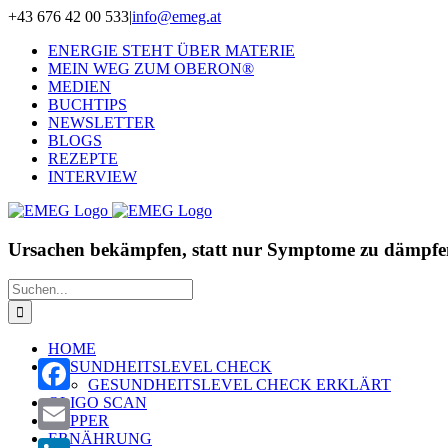
Zum
+43 676 42 00 533
|
info@emeg.at
Inhalt
ENERGIE STEHT ÜBER MATERIE
springen
MEIN WEG ZUM OBERON®
MEDIEN
BUCHTIPS
NEWSLETTER
BLOGS
REZEPTE
INTERVIEW
Ursachen bekämpfen, statt nur Symptome zu dämpfe
Suche
nach:
HOME
GESUNDHEITSLEVEL CHECK
GESUNDHEITSLEVEL CHECK ERKLÄRT
OLIGO SCAN
Facebook
ZAPPER
ERNÄHRUNG
Email