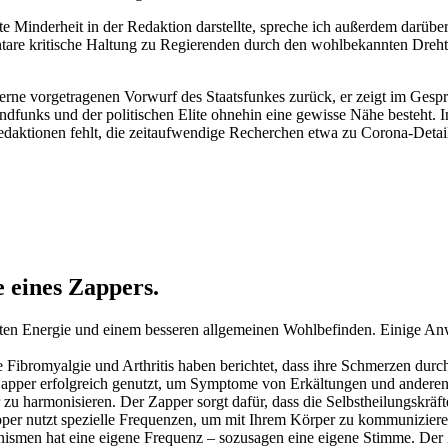
rte Minderheit in der Redaktion darstellte, spreche ich außerdem darü
entare kritische Haltung zu Regierenden durch den wohlbekannten Dreht
erne vorgetragenen Vorwurf des Staatsfunkes zurück, er zeigt im Gesprä
ndfunks und der politischen Elite ohnehin eine gewisse Nähe besteht. I
edaktionen fehlt, die zeitaufwendige Recherchen etwa zu Corona-Detail
 eines Zappers.
öhten Energie und einem besseren allgemeinen Wohlbefinden. Einige A
ibromyalgie und Arthritis haben berichtet, dass ihre Schmerzen durch d
pper erfolgreich genutzt, um Symptome von Erkältungen und anderen I
zu harmonisieren. Der Zapper sorgt dafür, dass die Selbstheilungskräfte
pper nutzt spezielle Frequenzen, um mit Ihrem Körper zu kommunizieren
anismen hat eine eigene Frequenz – sozusagen eine eigene Stimme. Der