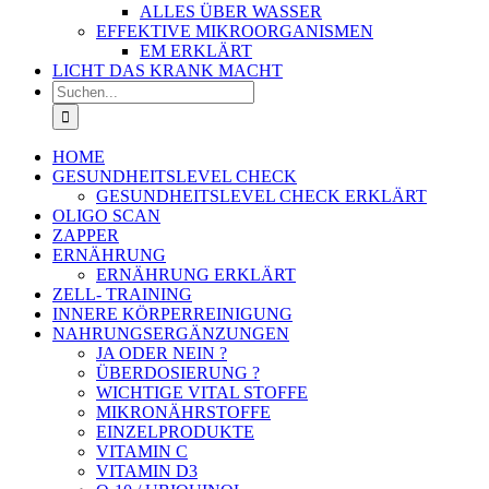
ALLES ÜBER WASSER
EFFEKTIVE MIKROORGANISMEN
EM ERKLÄRT
LICHT DAS KRANK MACHT
Suche
nach:
HOME
GESUNDHEITSLEVEL CHECK
GESUNDHEITSLEVEL CHECK ERKLÄRT
OLIGO SCAN
ZAPPER
ERNÄHRUNG
ERNÄHRUNG ERKLÄRT
ZELL- TRAINING
INNERE KÖRPERREINIGUNG
NAHRUNGSERGÄNZUNGEN
JA ODER NEIN ?
ÜBERDOSIERUNG ?
WICHTIGE VITAL STOFFE
MIKRONÄHRSTOFFE
EINZELPRODUKTE
VITAMIN C
VITAMIN D3