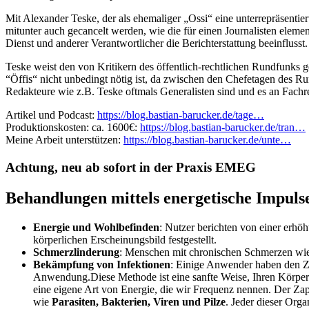
Mit Alexander Teske, der als ehemaliger „Ossi“ eine unterrepräsentie
mitunter auch gecancelt werden, wie die für einen Journalisten elem
Dienst und anderer Verantwortlicher die Berichterstattung beeinflusst.
Teske weist den von Kritikern des öffentlich-rechtlichen Rundfunks g
“Öffis“ nicht unbedingt nötig ist, da zwischen den Chefetagen des Ru
Redakteure wie z.B. Teske oftmals Generalisten sind und es an Fachr
Artikel und Podcast:
https://blog.bastian-barucker.de/tage…
Produktionskosten: ca. 1600€:
https://blog.bastian-barucker.de/tran…
Meine Arbeit unterstützen:
https://blog.bastian-barucker.de/unte…
Achtung, neu ab sofort in der Praxis EMEG
Behandlungen mittels energetische Impulse
Energie und Wohlbefinden
: Nutzer berichten von einer erh
körperlichen Erscheinungsbild festgestellt​.
Schmerzlinderung
: Menschen mit chronischen Schmerzen wie F
Bekämpfung von Infektionen
: Einige Anwender haben den Za
Anwendung​​.Diese Methode ist eine sanfte Weise, Ihren Körper 
eine eigene Art von Energie, die wir Frequenz nennen. Der Za
wie
Parasiten, Bakterien, Viren und Pilze
. Jeder dieser Org