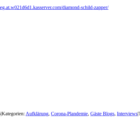
meg.at.w021d6d1.kasserver.com/diamond-schild-zapper/
5
|
Kategorien:
Aufklärung
,
Corona-Plandemie
,
Gäste Blogs
,
Interviews
|