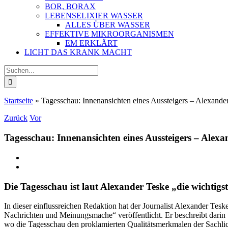
BOR, BORAX
LEBENSELIXIER WASSER
ALLES ÜBER WASSER
EFFEKTIVE MIKROORGANISMEN
EM ERKLÄRT
LICHT DAS KRANK MACHT
Suche
nach:
Startseite
»
Tagesschau: Innenansichten eines Aussteigers – Alexande
Zurück
Vor
Tagesschau: Innenansichten eines Aussteigers – Alexa
Zeige
grösseres
Bild
Die Tagesschau ist laut Alexander Teske „die wichtig
In dieser einflussreichen Redaktion hat der Journalist Alexander Tes
Nachrichten und Meinungsmache“ veröffentlicht. Er beschreibt darin
wo die Tagesschau den proklamierten Qualitätsmerkmalen der Sachlich