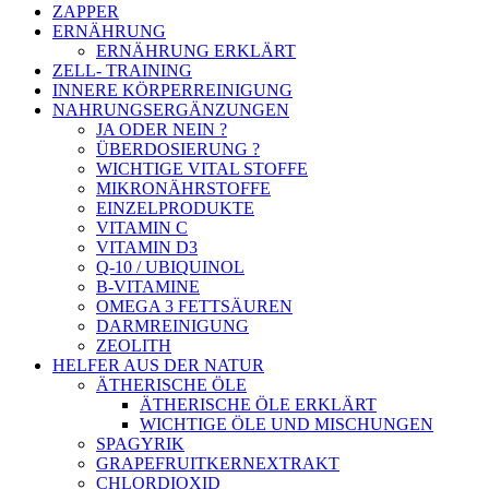
ZAPPER
ERNÄHRUNG
ERNÄHRUNG ERKLÄRT
ZELL- TRAINING
INNERE KÖRPERREINIGUNG
NAHRUNGSERGÄNZUNGEN
JA ODER NEIN ?
ÜBERDOSIERUNG ?
WICHTIGE VITAL STOFFE
MIKRONÄHRSTOFFE
EINZELPRODUKTE
VITAMIN C
VITAMIN D3
Q-10 / UBIQUINOL
B-VITAMINE
OMEGA 3 FETTSÄUREN
DARMREINIGUNG
ZEOLITH
HELFER AUS DER NATUR
ÄTHERISCHE ÖLE
ÄTHERISCHE ÖLE ERKLÄRT
WICHTIGE ÖLE UND MISCHUNGEN
SPAGYRIK
GRAPEFRUITKERNEXTRAKT
CHLORDIOXID