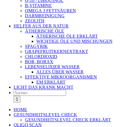
Q-10 / UBIQUINOL
B-VITAMINE
OMEGA 3 FETTSÄUREN
DARMREINIGUNG
ZEOLITH
HELFER AUS DER NATUR
ÄTHERISCHE ÖLE
ÄTHERISCHE ÖLE ERKLÄRT
WICHTIGE ÖLE UND MISCHUNGEN
SPAGYRIK
GRAPEFRUITKERNEXTRAKT
CHLORDIOXID
BOR, BORAX
LEBENSELIXIER WASSER
ALLES ÜBER WASSER
EFFEKTIVE MIKROORGANISMEN
EM ERKLÄRT
LICHT DAS KRANK MACHT
Suche
nach:
HOME
GESUNDHEITSLEVEL CHECK
GESUNDHEITSLEVEL CHECK ERKLÄRT
OLIGO SCAN