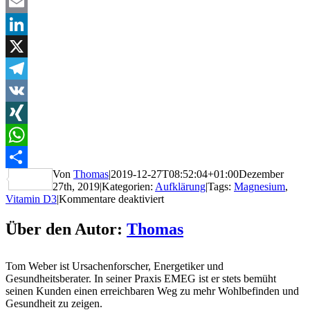
Facebook
Email
LinkedIn
X
Telegram
VK
XING
WhatsApp
Von
Thomas
|
2019-12-27T08:52:04+01:00
Dezember
Teilen
27th, 2019
|
Kategorien:
Aufklärung
|
Tags:
Magnesium
,
für
Vitamin D3
|
Kommentare deaktiviert
Vitamin
D
Über den Autor:
Thomas
bleibt
ohne
Wirkung
Tom Weber ist Ursachenforscher, Energetiker und
bei
Gesundheitsberater. In seiner Praxis EMEG ist er stets bemüht
Magnesiummangel
seinen Kunden einen erreichbaren Weg zu mehr Wohlbefinden und
Gesundheit zu zeigen.