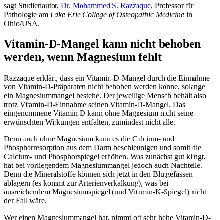
sagt Studienautor,
Dr. Mohammed S. Razzaque
, Professor für
Pathologie am
Lake Erie College of Osteopathic Medicine
in
Ohio/USA.
Vitamin-D-Mangel kann nicht behoben
werden, wenn Magnesium fehlt
Razzaque erklärt, dass ein Vitamin-D-Mangel durch die Einnahme
von Vitamin-D-Präparaten nicht behoben werden könne, solange
ein Magnesiummangel bestehe. Der jeweilige Mensch behält also
trotz Vitamin-D-Einnahme seinen Vitamin-D-Mangel. Das
eingenommene Vitamin D kann ohne Magnesium nicht seine
erwünschten Wirkungen entfalten, zumindest nicht alle.
Denn auch ohne Magnesium kann es die Calcium- und
Phosphorresorption aus dem Darm beschleunigen und somit die
Calcium- und Phosphorspiegel erhöhen. Was zunächst gut klingt,
hat bei vorliegendem Magnesiummangel jedoch auch Nachteile.
Denn die Mineralstoffe können sich jetzt in den Blutgefässen
ablagern (es kommt zur Arterienverkalkung), was bei
ausreichendem Magnesiumspiegel (und Vitamin-K-Spiegel) nicht
der Fall wäre.
Wer einen Magnesiummangel hat, nimmt oft sehr hohe Vitamin-D-