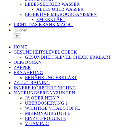
LEBENSELIXIER WASSER
ALLES ÜBER WASSER
EFFEKTIVE MIKROORGANISMEN
EM ERKLÄRT
LICHT DAS KRANK MACHT
Suche
nach:
HOME
GESUNDHEITSLEVEL CHECK
GESUNDHEITSLEVEL CHECK ERKLÄRT
OLIGO SCAN
ZAPPER
ERNÄHRUNG
ERNÄHRUNG ERKLÄRT
ZELL- TRAINING
INNERE KÖRPERREINIGUNG
NAHRUNGSERGÄNZUNGEN
JA ODER NEIN ?
ÜBERDOSIERUNG ?
WICHTIGE VITAL STOFFE
MIKRONÄHRSTOFFE
EINZELPRODUKTE
VITAMIN C