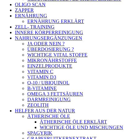
OLIGO SCAN
ZAPPER
ERNÄHRUNG
ERNÄHRUNG ERKLÄRT
ZELL- TRAINING
INNERE KÖRPERREINIGUNG
NAHRUNGSERGÄNZUNGEN
JA ODER NEIN ?
ÜBERDOSIERUNG ?
WICHTIGE VITAL STOFFE
MIKRONÄHRSTOFFE
EINZELPRODUKTE
VITAMIN C
VITAMIN D3
Q-10 / UBIQUINOL
B-VITAMINE
OMEGA 3 FETTSÄUREN
DARMREINIGUNG
ZEOLITH
HELFER AUS DER NATUR
ÄTHERISCHE ÖLE
ÄTHERISCHE ÖLE ERKLÄRT
WICHTIGE ÖLE UND MISCHUNGEN
SPAGYRIK
GRAPEFRUITKERNEXTRAKT