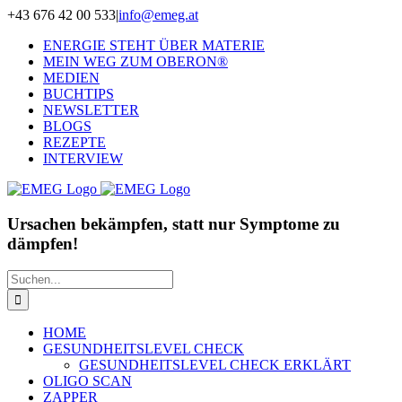
Zum
+43 676 42 00 533
|
info@emeg.at
Inhalt
ENERGIE STEHT ÜBER MATERIE
springen
MEIN WEG ZUM OBERON®
MEDIEN
BUCHTIPS
NEWSLETTER
BLOGS
REZEPTE
INTERVIEW
Ursachen bekämpfen, statt nur Symptome zu
dämpfen!
Suche
nach:
HOME
GESUNDHEITSLEVEL CHECK
GESUNDHEITSLEVEL CHECK ERKLÄRT
OLIGO SCAN
ZAPPER