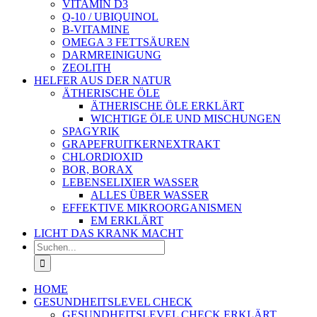
VITAMIN D3
Q-10 / UBIQUINOL
B-VITAMINE
OMEGA 3 FETTSÄUREN
DARMREINIGUNG
ZEOLITH
HELFER AUS DER NATUR
ÄTHERISCHE ÖLE
ÄTHERISCHE ÖLE ERKLÄRT
WICHTIGE ÖLE UND MISCHUNGEN
SPAGYRIK
GRAPEFRUITKERNEXTRAKT
CHLORDIOXID
BOR, BORAX
LEBENSELIXIER WASSER
ALLES ÜBER WASSER
EFFEKTIVE MIKROORGANISMEN
EM ERKLÄRT
LICHT DAS KRANK MACHT
Suche
nach:
HOME
GESUNDHEITSLEVEL CHECK
GESUNDHEITSLEVEL CHECK ERKLÄRT