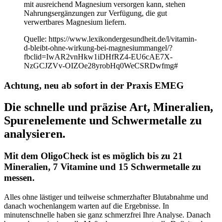
mit ausreichend Magnesium versorgen kann, stehen
Nahrungsergänzungen zur Verfügung, die gut
verwertbares Magnesium liefern.
Quelle: https://www.lexikondergesundheit.de/l/vitamin-
d-bleibt-ohne-wirkung-bei-magnesiummangel/?
fbclid=IwAR2vnHkw1iDHfRZ4-EU6cAE7X-
NzGCJZVv-OIZOe28yrobHq0WeCSRDwfmg#
Achtung, neu ab sofort in der Praxis EMEG
Die schnelle und präzise Art, Mineralien,
Spurenelemente und Schwermetalle zu
analysieren.
Mit dem OligoCheck ist es möglich bis zu 21
Mineralien, 7 Vitamine und 15 Schwermetalle zu
messen.
Alles ohne lästiger und teilweise schmerzhafter Blutabnahme und
danach wochenlangem warten auf die Ergebnisse. In
minutenschnelle haben sie ganz schmerzfrei Ihre Analyse. Danach