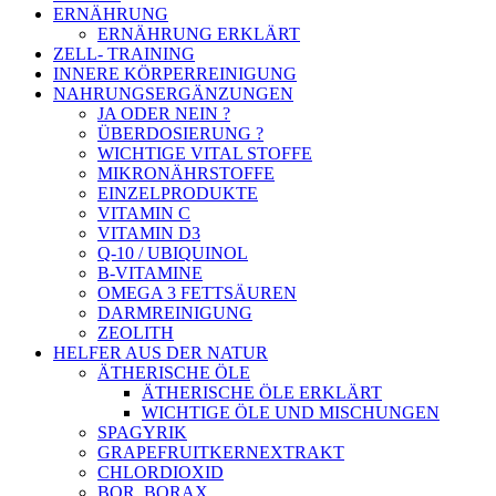
ERNÄHRUNG
ERNÄHRUNG ERKLÄRT
ZELL- TRAINING
INNERE KÖRPERREINIGUNG
NAHRUNGSERGÄNZUNGEN
JA ODER NEIN ?
ÜBERDOSIERUNG ?
WICHTIGE VITAL STOFFE
MIKRONÄHRSTOFFE
EINZELPRODUKTE
VITAMIN C
VITAMIN D3
Q-10 / UBIQUINOL
B-VITAMINE
OMEGA 3 FETTSÄUREN
DARMREINIGUNG
ZEOLITH
HELFER AUS DER NATUR
ÄTHERISCHE ÖLE
ÄTHERISCHE ÖLE ERKLÄRT
WICHTIGE ÖLE UND MISCHUNGEN
SPAGYRIK
GRAPEFRUITKERNEXTRAKT
CHLORDIOXID
BOR, BORAX