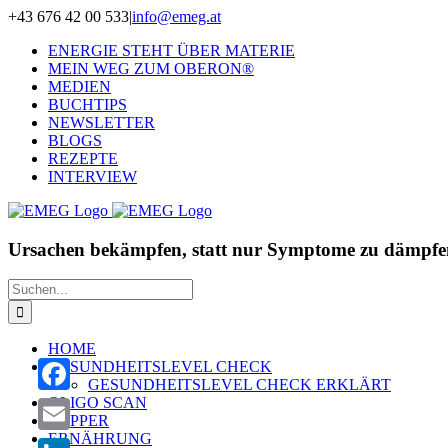
Zum
+43 676 42 00 533
|
info@emeg.at
Inhalt
ENERGIE STEHT ÜBER MATERIE
springen
MEIN WEG ZUM OBERON®
MEDIEN
BUCHTIPS
NEWSLETTER
BLOGS
REZEPTE
INTERVIEW
Ursachen bekämpfen, statt nur Symptome zu dämpfe
Suche
nach:
HOME
GESUNDHEITSLEVEL CHECK
GESUNDHEITSLEVEL CHECK ERKLÄRT
OLIGO SCAN
Facebook
ZAPPER
ERNÄHRUNG
Email