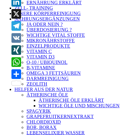
ERNÄHRUNG ERKLÄRT
ZELL- TRAINING
LinkedIn
INNERE KÖRPERREINIGUNG
NAHRUNGSERGÄNZUNGEN
X
JA ODER NEIN ?
ÜBERDOSIERUNG ?
WICHTIGE VITAL STOFFE
Telegram
MIKRONÄHRSTOFFE
EINZELPRODUKTE
VK
VITAMIN C
VITAMIN D3
XING
Q-10 / UBIQUINOL
B-VITAMINE
WhatsApp
OMEGA 3 FETTSÄUREN
DARMREINIGUNG
Teilen
ZEOLITH
HELFER AUS DER NATUR
ÄTHERISCHE ÖLE
ÄTHERISCHE ÖLE ERKLÄRT
WICHTIGE ÖLE UND MISCHUNGEN
SPAGYRIK
GRAPEFRUITKERNEXTRAKT
CHLORDIOXID
BOR, BORAX
LEBENSELIXIER WASSER