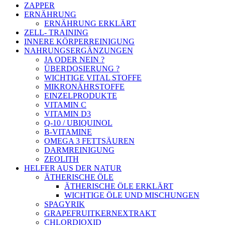
ZAPPER
ERNÄHRUNG
ERNÄHRUNG ERKLÄRT
ZELL- TRAINING
INNERE KÖRPERREINIGUNG
NAHRUNGSERGÄNZUNGEN
JA ODER NEIN ?
ÜBERDOSIERUNG ?
WICHTIGE VITAL STOFFE
MIKRONÄHRSTOFFE
EINZELPRODUKTE
VITAMIN C
VITAMIN D3
Q-10 / UBIQUINOL
B-VITAMINE
OMEGA 3 FETTSÄUREN
DARMREINIGUNG
ZEOLITH
HELFER AUS DER NATUR
ÄTHERISCHE ÖLE
ÄTHERISCHE ÖLE ERKLÄRT
WICHTIGE ÖLE UND MISCHUNGEN
SPAGYRIK
GRAPEFRUITKERNEXTRAKT
CHLORDIOXID