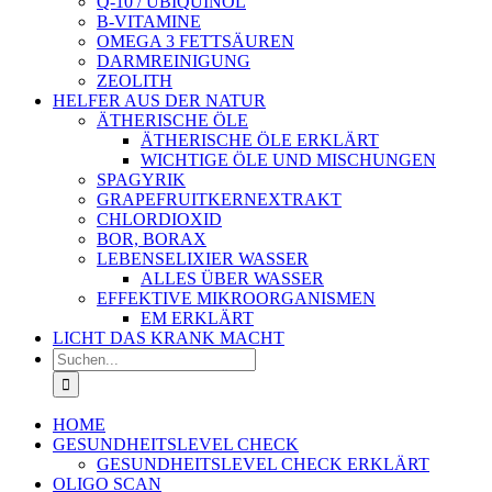
Q-10 / UBIQUINOL
B-VITAMINE
OMEGA 3 FETTSÄUREN
DARMREINIGUNG
ZEOLITH
HELFER AUS DER NATUR
ÄTHERISCHE ÖLE
ÄTHERISCHE ÖLE ERKLÄRT
WICHTIGE ÖLE UND MISCHUNGEN
SPAGYRIK
GRAPEFRUITKERNEXTRAKT
CHLORDIOXID
BOR, BORAX
LEBENSELIXIER WASSER
ALLES ÜBER WASSER
EFFEKTIVE MIKROORGANISMEN
EM ERKLÄRT
LICHT DAS KRANK MACHT
Suche
nach:
HOME
GESUNDHEITSLEVEL CHECK
GESUNDHEITSLEVEL CHECK ERKLÄRT
OLIGO SCAN