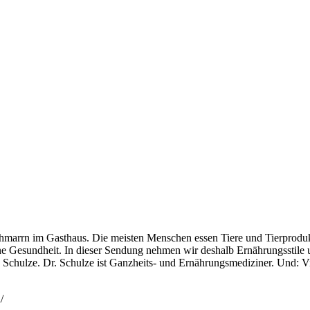
chmarrn im Gasthaus. Die meisten Menschen essen Tiere und Tierproduk
ne Gesundheit. In dieser Sendung nehmen wir deshalb Ernährungsstile u
chulze. Dr. Schulze ist Ganzheits- und Ernährungsmediziner. Und: Vie
/