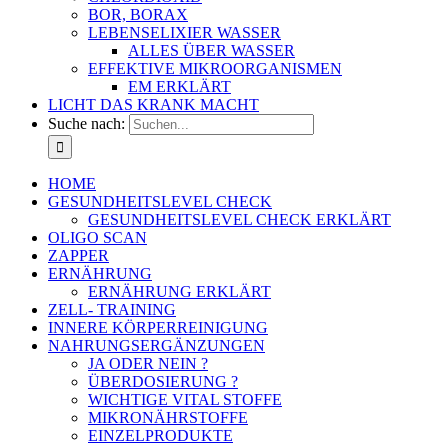
BOR, BORAX
LEBENSELIXIER WASSER
ALLES ÜBER WASSER
EFFEKTIVE MIKROORGANISMEN
EM ERKLÄRT
LICHT DAS KRANK MACHT
Suche nach:
HOME
GESUNDHEITSLEVEL CHECK
GESUNDHEITSLEVEL CHECK ERKLÄRT
OLIGO SCAN
ZAPPER
ERNÄHRUNG
ERNÄHRUNG ERKLÄRT
ZELL- TRAINING
INNERE KÖRPERREINIGUNG
NAHRUNGSERGÄNZUNGEN
JA ODER NEIN ?
ÜBERDOSIERUNG ?
WICHTIGE VITAL STOFFE
MIKRONÄHRSTOFFE
EINZELPRODUKTE