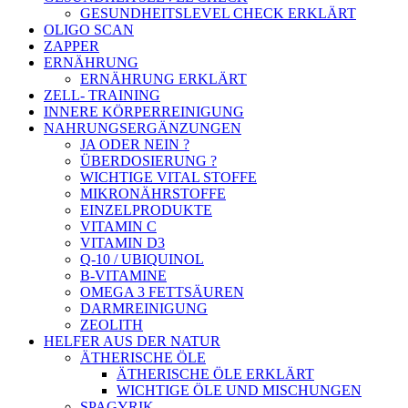
GESUNDHEITSLEVEL CHECK ERKLÄRT
OLIGO SCAN
ZAPPER
ERNÄHRUNG
ERNÄHRUNG ERKLÄRT
ZELL- TRAINING
INNERE KÖRPERREINIGUNG
NAHRUNGSERGÄNZUNGEN
JA ODER NEIN ?
ÜBERDOSIERUNG ?
WICHTIGE VITAL STOFFE
MIKRONÄHRSTOFFE
EINZELPRODUKTE
VITAMIN C
VITAMIN D3
Q-10 / UBIQUINOL
B-VITAMINE
OMEGA 3 FETTSÄUREN
DARMREINIGUNG
ZEOLITH
HELFER AUS DER NATUR
ÄTHERISCHE ÖLE
ÄTHERISCHE ÖLE ERKLÄRT
WICHTIGE ÖLE UND MISCHUNGEN
SPAGYRIK