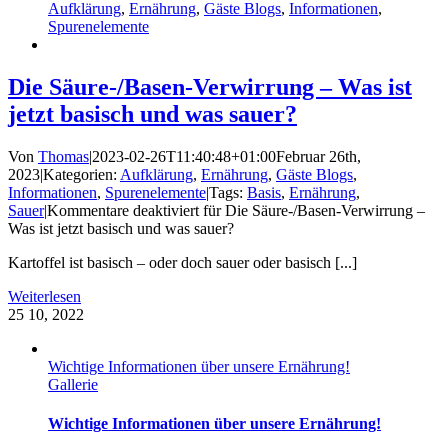
Aufklärung
,
Ernährung
,
Gäste Blogs
,
Informationen
,
Spurenelemente
Die Säure-/Basen-Verwirrung – Was ist
jetzt basisch und was sauer?
Von
Thomas
|
2023-02-26T11:40:48+01:00
Februar 26th,
2023
|
Kategorien:
Aufklärung
,
Ernährung
,
Gäste Blogs
,
Informationen
,
Spurenelemente
|
Tags:
Basis
,
Ernährung
,
Sauer
|
Kommentare deaktiviert
für Die Säure-/Basen-Verwirrung –
Was ist jetzt basisch und was sauer?
Kartoffel ist basisch – oder doch sauer oder basisch [...]
Weiterlesen
25
10, 2022
Wichtige Informationen über unsere Ernährung!
Gallerie
Wichtige Informationen über unsere Ernährung!