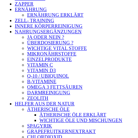
ZAPPER
ERNÄHRUNG
ERNÄHRUNG ERKLÄRT
ZELL- TRAINING
INNERE KÖRPERREINIGUNG
NAHRUNGSERGÄNZUNGEN
JA ODER NEIN ?
ÜBERDOSIERUNG ?
WICHTIGE VITAL STOFFE
MIKRONÄHRSTOFFE
EINZELPRODUKTE
VITAMIN C
VITAMIN D3
Q-10 / UBIQUINOL
B-VITAMINE
OMEGA 3 FETTSÄUREN
DARMREINIGUNG
ZEOLITH
HELFER AUS DER NATUR
ÄTHERISCHE ÖLE
ÄTHERISCHE ÖLE ERKLÄRT
WICHTIGE ÖLE UND MISCHUNGEN
SPAGYRIK
GRAPEFRUITKERNEXTRAKT
CHLORDIOXID