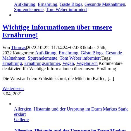
Aufklärung
,
Ernährung
,
Gäste Blogs
,
Gesunde Maßnahmen
,
Spurenelemente
,
Tom Weber informiert
Wichtige Informationen über unsere
Ernährung!
Von
Thomas
|
2022-10-25T11:14:24+02:00
Oktober 25th,
2022
|
Kategorien:
Aufklärung
,
Ernährung
,
Gäste Blogs
,
Gesunde
Maßnahmen
,
Spurenelemente
,
Tom Weber informiert
|
Tags:
Ernährung
,
Ernährungsirrtümer
,
Vegan
,
Vegetarisch
|
Kommentare
deaktiviert
für Wichtige Informationen über unsere Ernährung!
Die Wurst auf dem Frühstücksbrot, die Milch im Kaffee, [...]
Weiterlesen
3
04, 2021
Allergien, Histamin und der Ursprung im Darm Markus Stark
erklärt
Gallerie
Allergien, Histamin und der Ursprung im Darm Markus