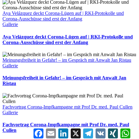
Aya Velázquez deckt Corona-Lügen auf | RKI-Protokolle und
Corona-Ausschüsse sind erst der Anfang
Gallerie
Aya Velázquez deckt Corona-Lügen auf | RKI-Protokolle und
Corona-Ausschüsse sind erst der Anfang
Meinungsfreiheit in Gefahr! – im Gespräch mit Anwalt Jan Ristau
Gallerie
Meinungsfreiheit in Gefahr! – im Gespräch mit Anwalt Jan
Ristau
Fachvortrag Corona-Impfkampagne mit Prof Dr. med. Paul Cullen
Gallerie
Fachvortrag Corona-Impfkampagne mit Prof Dr. med. Paul
Cullen
Facebook
Email
LinkedIn
X
Telegram
VK
XING
Wha