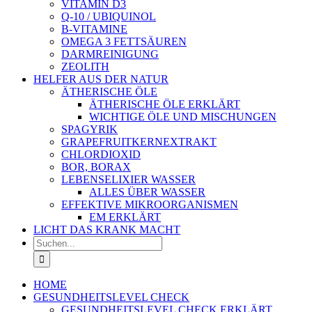
VITAMIN D3
Q-10 / UBIQUINOL
B-VITAMINE
OMEGA 3 FETTSÄUREN
DARMREINIGUNG
ZEOLITH
HELFER AUS DER NATUR
ÄTHERISCHE ÖLE
ÄTHERISCHE ÖLE ERKLÄRT
WICHTIGE ÖLE UND MISCHUNGEN
SPAGYRIK
GRAPEFRUITKERNEXTRAKT
CHLORDIOXID
BOR, BORAX
LEBENSELIXIER WASSER
ALLES ÜBER WASSER
EFFEKTIVE MIKROORGANISMEN
EM ERKLÄRT
LICHT DAS KRANK MACHT
Suche
nach:
HOME
GESUNDHEITSLEVEL CHECK
GESUNDHEITSLEVEL CHECK ERKLÄRT