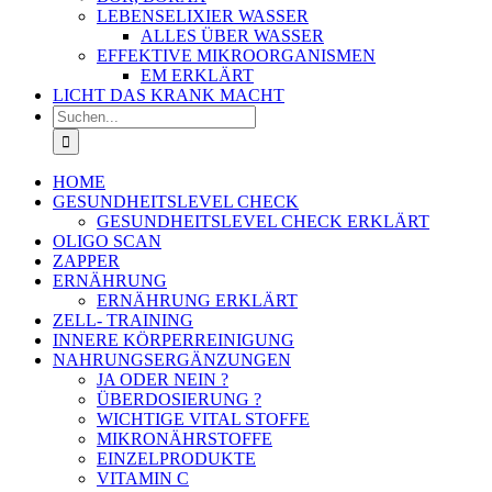
LEBENSELIXIER WASSER
ALLES ÜBER WASSER
EFFEKTIVE MIKROORGANISMEN
EM ERKLÄRT
LICHT DAS KRANK MACHT
Suche
nach:
HOME
GESUNDHEITSLEVEL CHECK
GESUNDHEITSLEVEL CHECK ERKLÄRT
OLIGO SCAN
ZAPPER
ERNÄHRUNG
ERNÄHRUNG ERKLÄRT
ZELL- TRAINING
INNERE KÖRPERREINIGUNG
NAHRUNGSERGÄNZUNGEN
JA ODER NEIN ?
ÜBERDOSIERUNG ?
WICHTIGE VITAL STOFFE
MIKRONÄHRSTOFFE
EINZELPRODUKTE
VITAMIN C