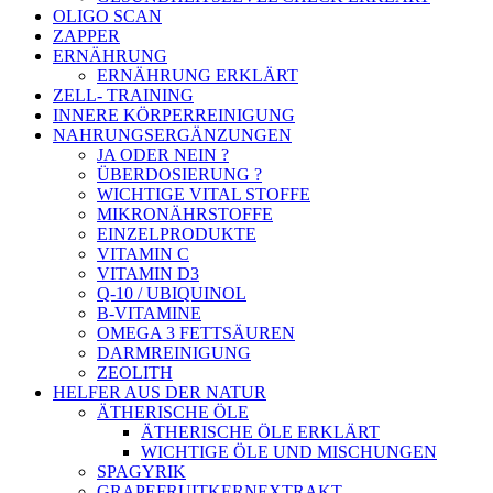
OLIGO SCAN
ZAPPER
ERNÄHRUNG
ERNÄHRUNG ERKLÄRT
ZELL- TRAINING
INNERE KÖRPERREINIGUNG
NAHRUNGSERGÄNZUNGEN
JA ODER NEIN ?
ÜBERDOSIERUNG ?
WICHTIGE VITAL STOFFE
MIKRONÄHRSTOFFE
EINZELPRODUKTE
VITAMIN C
VITAMIN D3
Q-10 / UBIQUINOL
B-VITAMINE
OMEGA 3 FETTSÄUREN
DARMREINIGUNG
ZEOLITH
HELFER AUS DER NATUR
ÄTHERISCHE ÖLE
ÄTHERISCHE ÖLE ERKLÄRT
WICHTIGE ÖLE UND MISCHUNGEN
SPAGYRIK
GRAPEFRUITKERNEXTRAKT