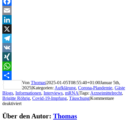
Facebook
Email
LinkedIn
X
Telegram
VK
XING
WhatsApp
Von
Thomas
|
2025-01-05T08:55:40+01:00
Januar 5th,
Teilen
2025
|
Kategorien:
Aufklärung
,
Corona-Plandemie
,
Gäste
Blogs
,
Informationen
,
Interviews
,
mRNA
|
Tags:
Arzneimittelrecht
,
Brigitte Röhrig
,
Covid-19-Impfung
,
Täuschung
|
Kommentare
für
deaktiviert
Arzneimittelrechtlerin:
„Wie
Über den Autor:
Thomas
die
Bevölkerung
über