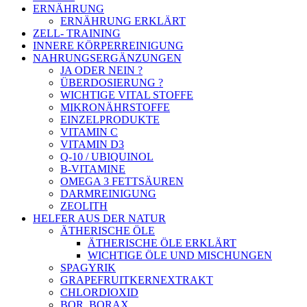
ERNÄHRUNG
ERNÄHRUNG ERKLÄRT
ZELL- TRAINING
INNERE KÖRPERREINIGUNG
NAHRUNGSERGÄNZUNGEN
JA ODER NEIN ?
ÜBERDOSIERUNG ?
WICHTIGE VITAL STOFFE
MIKRONÄHRSTOFFE
EINZELPRODUKTE
VITAMIN C
VITAMIN D3
Q-10 / UBIQUINOL
B-VITAMINE
OMEGA 3 FETTSÄUREN
DARMREINIGUNG
ZEOLITH
HELFER AUS DER NATUR
ÄTHERISCHE ÖLE
ÄTHERISCHE ÖLE ERKLÄRT
WICHTIGE ÖLE UND MISCHUNGEN
SPAGYRIK
GRAPEFRUITKERNEXTRAKT
CHLORDIOXID
BOR, BORAX