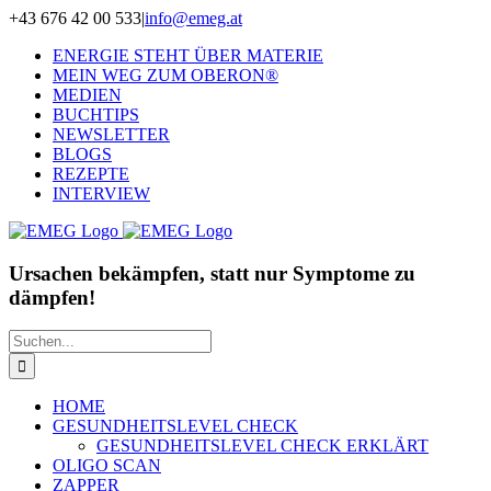
Zum
+43 676 42 00 533
|
info@emeg.at
Inhalt
ENERGIE STEHT ÜBER MATERIE
springen
MEIN WEG ZUM OBERON®
MEDIEN
BUCHTIPS
NEWSLETTER
BLOGS
REZEPTE
INTERVIEW
Ursachen bekämpfen, statt nur Symptome zu
dämpfen!
Suche
nach:
HOME
GESUNDHEITSLEVEL CHECK
GESUNDHEITSLEVEL CHECK ERKLÄRT
OLIGO SCAN
ZAPPER