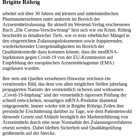
Brigitte Röhrig
arbeitet seit über 30 Jahren mit kleinen und mittelständischen
Pharmaunternehmen unter anderem im Bereich der
Arzneimittelzulassung. Ihr aktuell im Westend-Verlag erschienenes
Buch „Die Corona-Verschwörung“ liest sich wie ein Krimi. Röhrig
beschreibt in detailreicher Tiefe, wie es trotz erheblicher Mängel in
den eingereichten Zulassungsdokumenten sowie frappierender,
wiederkehrender Unregelmäßigkeiten im Bereich der
Qualitätskontrolle dazu kommen könnte, dass die modRNA-
Injektionen gegen Covid-19 von der EU-Kommission auf
Empfehlung der europäischen Arzneimittelagentur (EMA)
zugelassen wurden.
Ihre stets mit Quellen versehenen Hinweise zeichnen ein
verstörendes Bild, das dem von allen möglichen Stellen jahrelang
propagierten Narrativ der vermeintlich sicheren und wirksamen
„Covid-19-Impfung“ und der vermeintlich rigorosen Prüfung der
schnell entwickelten, neuartigen mRNA-Produkte diametral
entgegensteht. Immer wieder tritt in Brigitte Röhrigs Zeilen ihre
persönliche Erschütterung darüber zu Tage, wie dem Patientenwohl
dienende Gesetz und Abläufe bezüglich der Markteinführung von
Arzneimitteln durch eine neue Normalität des Zulassungsverfahrens
ersetzt werden. Dabei bleiben Sicherheit und Qualitätsprüfung
größtenteils auf der Strecke.