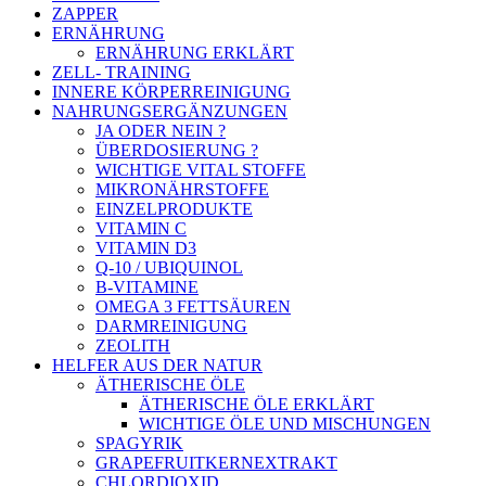
ZAPPER
ERNÄHRUNG
ERNÄHRUNG ERKLÄRT
ZELL- TRAINING
INNERE KÖRPERREINIGUNG
NAHRUNGSERGÄNZUNGEN
JA ODER NEIN ?
ÜBERDOSIERUNG ?
WICHTIGE VITAL STOFFE
MIKRONÄHRSTOFFE
EINZELPRODUKTE
VITAMIN C
VITAMIN D3
Q-10 / UBIQUINOL
B-VITAMINE
OMEGA 3 FETTSÄUREN
DARMREINIGUNG
ZEOLITH
HELFER AUS DER NATUR
ÄTHERISCHE ÖLE
ÄTHERISCHE ÖLE ERKLÄRT
WICHTIGE ÖLE UND MISCHUNGEN
SPAGYRIK
GRAPEFRUITKERNEXTRAKT
CHLORDIOXID