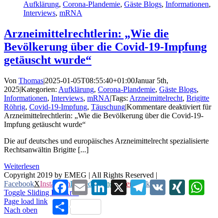
Aufklärung
,
Corona-Plandemie
,
Gäste Blogs
,
Informationen
,
Interviews
,
mRNA
Arzneimittelrechtlerin: „Wie die
Bevölkerung über die Covid-19-Impfung
getäuscht wurde“
Von
Thomas
|
2025-01-05T08:55:40+01:00
Januar 5th,
2025
|
Kategorien:
Aufklärung
,
Corona-Plandemie
,
Gäste Blogs
,
Informationen
,
Interviews
,
mRNA
|
Tags:
Arzneimittelrecht
,
Brigitte
Röhrig
,
Covid-19-Impfung
,
Täuschung
|
Kommentare deaktiviert
für
Arzneimittelrechtlerin: „Wie die Bevölkerung über die Covid-19-
Impfung getäuscht wurde“
Die auf deutsches und europäisches Arzneimittelrecht spezialisierte
Rechtsanwältin Brigitte [...]
Weiterlesen
Copyright 2019 by EMEG | All Rights Reserved |
Facebook
Email
LinkedIn
X
Telegram
VK
XING
Wha
Facebook
X
Instagram
LinkedIn
Xing
Pinterest
Vk
Toggle Sliding Bar Area
Page load link
Teilen
Nach oben