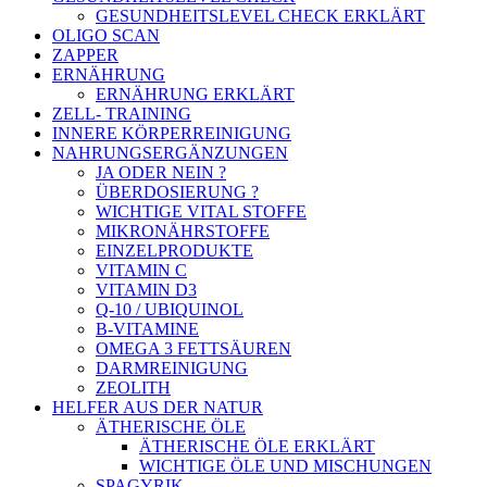
GESUNDHEITSLEVEL CHECK ERKLÄRT
OLIGO SCAN
ZAPPER
ERNÄHRUNG
ERNÄHRUNG ERKLÄRT
ZELL- TRAINING
INNERE KÖRPERREINIGUNG
NAHRUNGSERGÄNZUNGEN
JA ODER NEIN ?
ÜBERDOSIERUNG ?
WICHTIGE VITAL STOFFE
MIKRONÄHRSTOFFE
EINZELPRODUKTE
VITAMIN C
VITAMIN D3
Q-10 / UBIQUINOL
B-VITAMINE
OMEGA 3 FETTSÄUREN
DARMREINIGUNG
ZEOLITH
HELFER AUS DER NATUR
ÄTHERISCHE ÖLE
ÄTHERISCHE ÖLE ERKLÄRT
WICHTIGE ÖLE UND MISCHUNGEN
SPAGYRIK