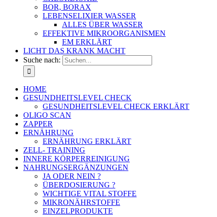
BOR, BORAX
LEBENSELIXIER WASSER
ALLES ÜBER WASSER
EFFEKTIVE MIKROORGANISMEN
EM ERKLÄRT
LICHT DAS KRANK MACHT
Suche nach:
HOME
GESUNDHEITSLEVEL CHECK
GESUNDHEITSLEVEL CHECK ERKLÄRT
OLIGO SCAN
ZAPPER
ERNÄHRUNG
ERNÄHRUNG ERKLÄRT
ZELL- TRAINING
INNERE KÖRPERREINIGUNG
NAHRUNGSERGÄNZUNGEN
JA ODER NEIN ?
ÜBERDOSIERUNG ?
WICHTIGE VITAL STOFFE
MIKRONÄHRSTOFFE
EINZELPRODUKTE