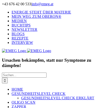
Zum
+43 676 42 00 533
|
info@emeg.at
Inhalt
ENERGIE STEHT ÜBER MATERIE
springen
MEIN WEG ZUM OBERON®
MEDIEN
BUCHTIPS
NEWSLETTER
BLOGS
REZEPTE
INTERVIEW
Ursachen bekämpfen, statt nur Symptome zu
dämpfen!
Suche
nach:
HOME
GESUNDHEITSLEVEL CHECK
GESUNDHEITSLEVEL CHECK ERKLÄRT
OLIGO SCAN
ZAPPER