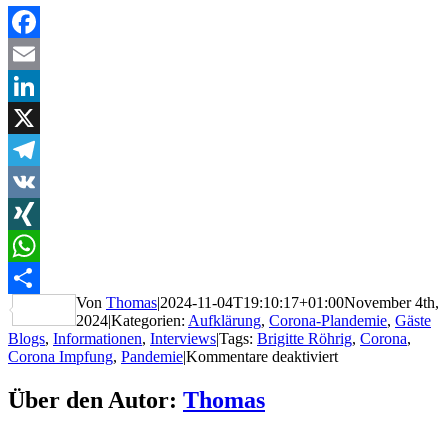
Facebook
Email
LinkedIn
X
Telegram
VK
XING
WhatsApp
Von
Thomas
|
2024-11-04T19:10:17+01:00
November 4th,
Teilen
2024
|
Kategorien:
Aufklärung
,
Corona-Plandemie
,
Gäste
Blogs
,
Informationen
,
Interviews
|
Tags:
Brigitte Röhrig
,
Corona
,
für
Corona Impfung
,
Pandemie
|
Kommentare deaktiviert
Arzneimittelrechtl
„Wie
Über den Autor:
Thomas
die
Bevölkerung
über