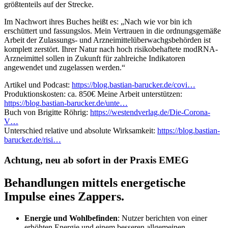
größtenteils auf der Strecke.
Im Nachwort ihres Buches heißt es: „Nach wie vor bin ich
erschüttert und fassungslos. Mein Vertrauen in die ordnungsgemäße
Arbeit der Zulassungs- und Arzneimittelüberwachgsbehörden ist
komplett zerstört. Ihrer Natur nach hoch risikobehaftete modRNA-
Arzneimittel sollen in Zukunft für zahlreiche Indikatoren
angewendet und zugelassen werden.“
Artikel und Podcast:
https://blog.bastian-barucker.de/covi…
Produktionskosten: ca. 850€ Meine Arbeit unterstützen:
https://blog.bastian-barucker.de/unte…
Buch von Brigitte Röhrig:
https://westendverlag.de/Die-Corona-
V…
Unterschied relative und absolute Wirksamkeit:
https://blog.bastian-
barucker.de/risi…
Achtung, neu ab sofort in der Praxis EMEG
Behandlungen mittels energetische
Impulse eines Zappers.
Energie und Wohlbefinden
: Nutzer berichten von einer
erhöhten Energie und einem besseren allgemeinen