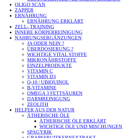
OLIGO SCAN
ZAPPER
ERNÄHRUNG
ERNÄHRUNG ERKLÄRT
ZELL- TRAINING
INNERE KÖRPERREINIGUNG
NAHRUNGSERGÄNZUNGEN
JA ODER NEIN ?
ÜBERDOSIERUNG ?
WICHTIGE VITAL STOFFE
MIKRONÄHRSTOFFE
EINZELPRODUKTE
VITAMIN C
VITAMIN D3
Q-10 / UBIQUINOL
B-VITAMINE
OMEGA 3 FETTSÄUREN
DARMREINIGUNG
ZEOLITH
HELFER AUS DER NATUR
ÄTHERISCHE ÖLE
ÄTHERISCHE ÖLE ERKLÄRT
WICHTIGE ÖLE UND MISCHUNGEN
SPAGYRIK
GRAPEFRUITKERNEXTRAKT