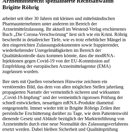
Arzneimittelrecht spezialisierte Rechtsanwältin
Brigitte Röhrig
arbeitet seit über 30 Jahren mit kleinen und mittelständischen
Pharmaunternehmen unter anderem im Bereich der
Arzneimittelzulassung. Ihr aktuell im Westend-Verlag erschienenes
Buch „Die Corona-Verschwörung“ liest sich wie ein Krimi. Röhrig
beschreibt in detailreicher Tiefe, wie es trotz erheblicher Mängel in
den eingereichten Zulassungsdokumenten sowie frappierender,
wiederkehrender Unregelmäßigkeiten im Bereich der
Qualitätskontrolle dazu kommen könnte, dass die modRNA-
Injektionen gegen Covid-19 von der EU-Kommission auf
Empfehlung der europäischen Arzneimittelagentur (EMA)
zugelassen wurden.
Ihre stets mit Quellen versehenen Hinweise zeichnen ein
verstörendes Bild, das dem von allen möglichen Stellen jahrelang
propagierten Narrativ der vermeintlich sicheren und wirksamen
„Covid-19-Impfung“ und der vermeintlich rigorosen Prüfung der
schnell entwickelten, neuartigen mRNA-Produkte diametral
entgegensteht. Immer wieder tritt in Brigitte Röhrigs Zeilen ihre
persönliche Erschütterung darüber zu Tage, wie dem Patientenwohl
dienende Gesetz und Abläufe bezüglich der Markteinführung von
Arzneimitteln durch eine neue Normalität des Zulassungsverfahrens
ersetzt werden. Dabei bleiben Sicherheit und Qualitätsprüfung