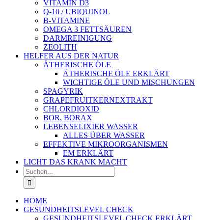
VITAMIN D3
Q-10 / UBIQUINOL
B-VITAMINE
OMEGA 3 FETTSÄUREN
DARMREINIGUNG
ZEOLITH
HELFER AUS DER NATUR
ÄTHERISCHE ÖLE
ÄTHERISCHE ÖLE ERKLÄRT
WICHTIGE ÖLE UND MISCHUNGEN
SPAGYRIK
GRAPEFRUITKERNEXTRAKT
CHLORDIOXID
BOR, BORAX
LEBENSELIXIER WASSER
ALLES ÜBER WASSER
EFFEKTIVE MIKROORGANISMEN
EM ERKLÄRT
LICHT DAS KRANK MACHT
Suche
nach:
HOME
GESUNDHEITSLEVEL CHECK
GESUNDHEITSLEVEL CHECK ERKLÄRT