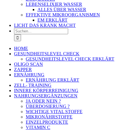
LEBENSELIXIER WASSER
ALLES ÜBER WASSER
EFFEKTIVE MIKROORGANISMEN
EM ERKLÄRT
LICHT DAS KRANK MACHT
Suche
nach:
HOME
GESUNDHEITSLEVEL CHECK
GESUNDHEITSLEVEL CHECK ERKLÄRT
OLIGO SCAN
ZAPPER
ERNÄHRUNG
ERNÄHRUNG ERKLÄRT
ZELL- TRAINING
INNERE KÖRPERREINIGUNG
NAHRUNGSERGÄNZUNGEN
JA ODER NEIN ?
ÜBERDOSIERUNG ?
WICHTIGE VITAL STOFFE
MIKRONÄHRSTOFFE
EINZELPRODUKTE
VITAMIN C