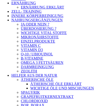
ERNÄHRUNG
ERNÄHRUNG ERKLÄRT
ZELL- TRAINING
INNERE KÖRPERREINIGUNG
NAHRUNGSERGÄNZUNGEN
JA ODER NEIN ?
ÜBERDOSIERUNG ?
WICHTIGE VITAL STOFFE
MIKRONÄHRSTOFFE
EINZELPRODUKTE
VITAMIN C
VITAMIN D3
Q-10 / UBIQUINOL
B-VITAMINE
OMEGA 3 FETTSÄUREN
DARMREINIGUNG
ZEOLITH
HELFER AUS DER NATUR
ÄTHERISCHE ÖLE
ÄTHERISCHE ÖLE ERKLÄRT
WICHTIGE ÖLE UND MISCHUNGEN
SPAGYRIK
GRAPEFRUITKERNEXTRAKT
CHLORDIOXID
BOR, BORAX