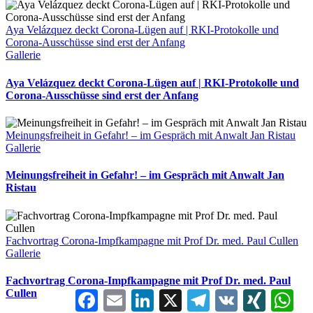
Aya Velázquez deckt Corona-Lügen auf | RKI-Protokolle und
Corona-Ausschüsse sind erst der Anfang
Gallerie
Aya Velázquez deckt Corona-Lügen auf | RKI-Protokolle und
Corona-Ausschüsse sind erst der Anfang
Meinungsfreiheit in Gefahr! – im Gespräch mit Anwalt Jan Ristau
Gallerie
Meinungsfreiheit in Gefahr! – im Gespräch mit Anwalt Jan
Ristau
Fachvortrag Corona-Impfkampagne mit Prof Dr. med. Paul Cullen
Gallerie
Fachvortrag Corona-Impfkampagne mit Prof Dr. med. Paul
Cullen
Facebook
Email
LinkedIn
X
Telegram
VK
XING
Wha