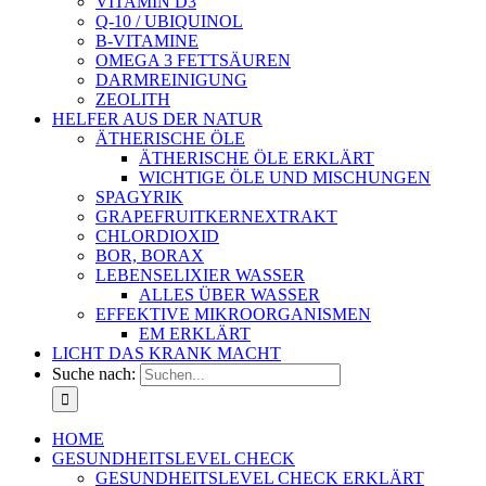
VITAMIN D3
Q-10 / UBIQUINOL
B-VITAMINE
OMEGA 3 FETTSÄUREN
DARMREINIGUNG
ZEOLITH
HELFER AUS DER NATUR
ÄTHERISCHE ÖLE
ÄTHERISCHE ÖLE ERKLÄRT
WICHTIGE ÖLE UND MISCHUNGEN
SPAGYRIK
GRAPEFRUITKERNEXTRAKT
CHLORDIOXID
BOR, BORAX
LEBENSELIXIER WASSER
ALLES ÜBER WASSER
EFFEKTIVE MIKROORGANISMEN
EM ERKLÄRT
LICHT DAS KRANK MACHT
Suche nach:
HOME
GESUNDHEITSLEVEL CHECK
GESUNDHEITSLEVEL CHECK ERKLÄRT