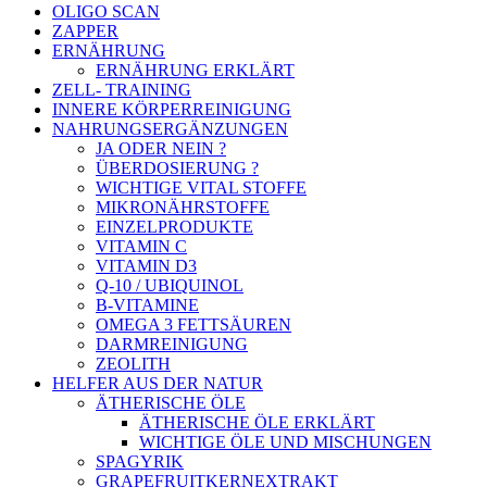
OLIGO SCAN
ZAPPER
ERNÄHRUNG
ERNÄHRUNG ERKLÄRT
ZELL- TRAINING
INNERE KÖRPERREINIGUNG
NAHRUNGSERGÄNZUNGEN
JA ODER NEIN ?
ÜBERDOSIERUNG ?
WICHTIGE VITAL STOFFE
MIKRONÄHRSTOFFE
EINZELPRODUKTE
VITAMIN C
VITAMIN D3
Q-10 / UBIQUINOL
B-VITAMINE
OMEGA 3 FETTSÄUREN
DARMREINIGUNG
ZEOLITH
HELFER AUS DER NATUR
ÄTHERISCHE ÖLE
ÄTHERISCHE ÖLE ERKLÄRT
WICHTIGE ÖLE UND MISCHUNGEN
SPAGYRIK
GRAPEFRUITKERNEXTRAKT