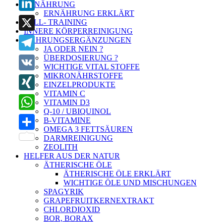
ERNÄHRUNG
ERNÄHRUNG ERKLÄRT
LinkedIn
ZELL- TRAINING
INNERE KÖRPERREINIGUNG
X
NAHRUNGSERGÄNZUNGEN
JA ODER NEIN ?
ÜBERDOSIERUNG ?
Telegram
WICHTIGE VITAL STOFFE
MIKRONÄHRSTOFFE
VK
EINZELPRODUKTE
VITAMIN C
XING
VITAMIN D3
Q-10 / UBIQUINOL
WhatsApp
B-VITAMINE
OMEGA 3 FETTSÄUREN
Teilen
DARMREINIGUNG
ZEOLITH
HELFER AUS DER NATUR
ÄTHERISCHE ÖLE
ÄTHERISCHE ÖLE ERKLÄRT
WICHTIGE ÖLE UND MISCHUNGEN
SPAGYRIK
GRAPEFRUITKERNEXTRAKT
CHLORDIOXID
BOR, BORAX