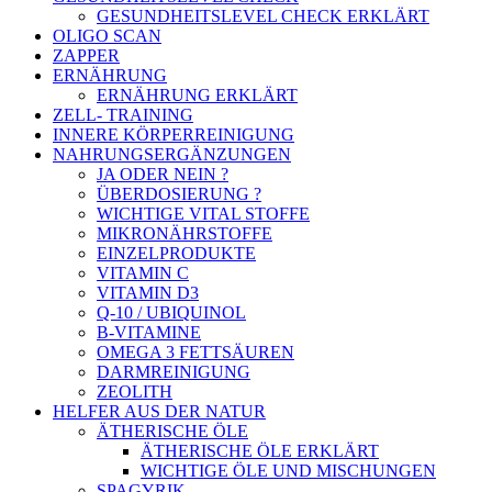
GESUNDHEITSLEVEL CHECK ERKLÄRT
OLIGO SCAN
ZAPPER
ERNÄHRUNG
ERNÄHRUNG ERKLÄRT
ZELL- TRAINING
INNERE KÖRPERREINIGUNG
NAHRUNGSERGÄNZUNGEN
JA ODER NEIN ?
ÜBERDOSIERUNG ?
WICHTIGE VITAL STOFFE
MIKRONÄHRSTOFFE
EINZELPRODUKTE
VITAMIN C
VITAMIN D3
Q-10 / UBIQUINOL
B-VITAMINE
OMEGA 3 FETTSÄUREN
DARMREINIGUNG
ZEOLITH
HELFER AUS DER NATUR
ÄTHERISCHE ÖLE
ÄTHERISCHE ÖLE ERKLÄRT
WICHTIGE ÖLE UND MISCHUNGEN
SPAGYRIK