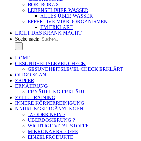
BOR, BORAX
LEBENSELIXIER WASSER
ALLES ÜBER WASSER
EFFEKTIVE MIKROORGANISMEN
EM ERKLÄRT
LICHT DAS KRANK MACHT
Suche nach:
HOME
GESUNDHEITSLEVEL CHECK
GESUNDHEITSLEVEL CHECK ERKLÄRT
OLIGO SCAN
ZAPPER
ERNÄHRUNG
ERNÄHRUNG ERKLÄRT
ZELL- TRAINING
INNERE KÖRPERREINIGUNG
NAHRUNGSERGÄNZUNGEN
JA ODER NEIN ?
ÜBERDOSIERUNG ?
WICHTIGE VITAL STOFFE
MIKRONÄHRSTOFFE
EINZELPRODUKTE