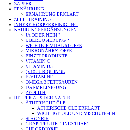
ZAPPER
ERNÄHRUNG
ERNÄHRUNG ERKLÄRT
ZELL- TRAINING
INNERE KÖRPERREINIGUNG
NAHRUNGSERGÄNZUNGEN
JA ODER NEIN ?
ÜBERDOSIERUNG ?
WICHTIGE VITAL STOFFE
MIKRONÄHRSTOFFE
EINZELPRODUKTE
VITAMIN C
VITAMIN D3
Q-10 / UBIQUINOL
B-VITAMINE
OMEGA 3 FETTSÄUREN
DARMREINIGUNG
ZEOLITH
HELFER AUS DER NATUR
ÄTHERISCHE ÖLE
ÄTHERISCHE ÖLE ERKLÄRT
WICHTIGE ÖLE UND MISCHUNGEN
SPAGYRIK
GRAPEFRUITKERNEXTRAKT
CHLORDIOXID